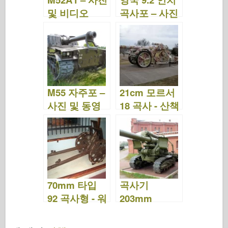
및 비디오
곡사포 – 사진
및 비디오
M55 자주포 –
21cm 모르서
사진 및 동영
18 곡사 - 산책
상
70mm 타입
곡사기
92 곡사형 - 워
203mm
크어라운드
M1931 B4 –
산책