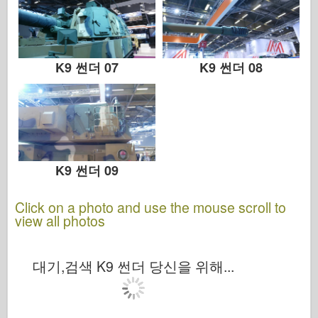
앨범 사진
산책
K9 썬더 07
K9 썬더 08
책
Dvd
연락처
르 저널
K9 썬더 09
더 키트
Click on a photo and use the mouse scroll to
view all photos
대기,검색 K9 썬더 당신을 위해...