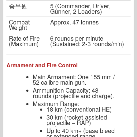
승무원
5 (Commander, Driver,
Gunner, 2 Loaders)
Combat
Approx. 47 tonnes
Weight
Rate of Fire
6 rounds per minute
(Maximum)
(Sustained: 2-3 rounds/min)
Armament and Fire Control
Main Armament: One 155 mm /
52 calibre main gun.
Ammunition Capacity: 48
rounds (projectile and charge).
Maximum Range:
18 km (conventional HE)
30 km (rocket-assisted
projectile – RAP)
Up to 40 km+ (base bleed
or extended range