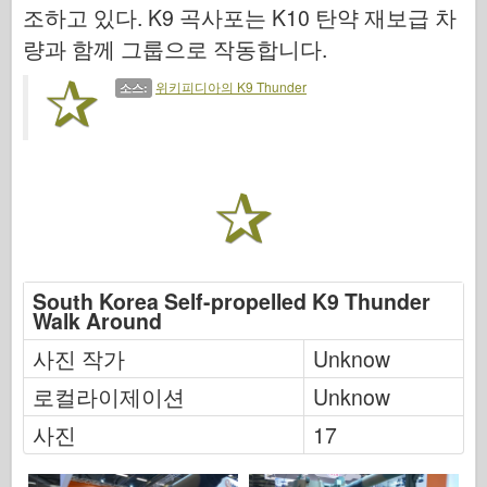
공군
조하고 있다. K9 곡사포는 K10 탄약 재보급 차
AZ 모델
량과 함께 그룹으로 작동합니다.
블랙 독
위키피디아의 K9 Thunder
소스:
야생마
사이버 취미
드네프로모델
드래곤
Eduard
South Korea Self-propelled K9 Thunder
Walk Around
E.T. 모델
사진 작가
Unknow
미세 금형
로컬라이제이션
Unknow
용맹의 힘
사진
17
프리울모델