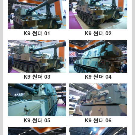
하세가와
헬러
취미 보스
K9 썬더 01
K9 썬더 02
IBG 모델
Icm
Italeri
범례
K9 썬더 03
K9 썬더 04
멩 모델
잠수복
Tristar
트럼펫
K9 썬더 05
K9 썬더 06
즈베즈다