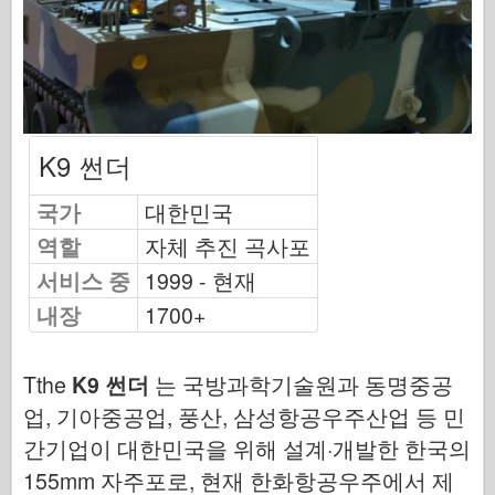
오스프리 출판
편대 신호
탱크 파워
K9 썬더
트럭 및 탱크
국가
대한민국
와펜 아스날
역할
자체 추진 곡사포
와이다닉투 군사
서비스 중
1999 - 현재
마케트
내장
1700+
아카데미
에이스 모델
Tthe
K9 썬더
는 국방과학기술원과 동명중공
업, 기아중공업, 풍산, 삼성항공우주산업 등 민
AFV 클럽
간기업이 대한민국을 위해 설계·개발한 한국의
Airfix
155mm 자주포로, 현재 한화항공우주에서 제