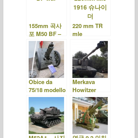
o
d
o
o
n
155mm 곡사
220 mm TR
k
포 M50 BF –
mle
사진 & 비디오
1915/1916 –
사진 및 비디
오
Obice da
Merkava
75/18 modello
Howitzer
35 – 사진 및
Sholef – 사진
비디오
및 비디오
M52A1 – 사진
영국 9.2 인치