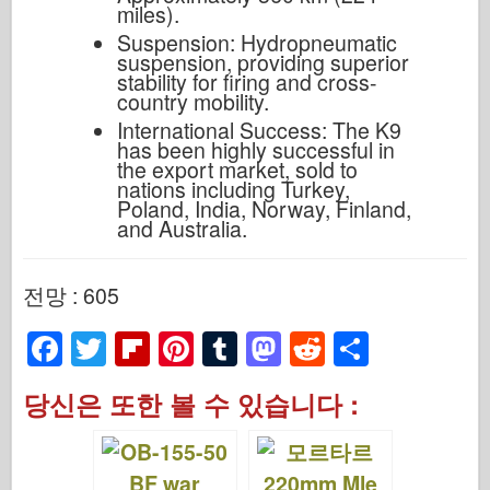
miles).
Suspension: Hydropneumatic
suspension, providing superior
stability for firing and cross-
country mobility.
International Success: The K9
has been highly successful in
the export market, sold to
nations including Turkey,
Poland, India, Norway, Finland,
and Australia.
전망 : 605
F
T
Fl
Pi
T
M
R
S
a
wi
ip
nt
u
a
e
h
당신은 또한 볼 수 있습니다 :
c
tt
b
er
m
st
d
ar
e
er
o
e
bl
o
di
e
b
ar
st
r
d
t