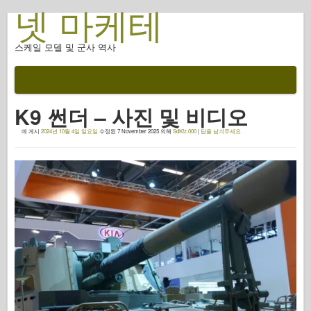
넷 마케테
스케일 모델 및 군사 역사
설명서
전투 후
K9 썬더 – 사진 및 비디오
AFV 무기
에 게시
2024년 10월 4일 일요일
수정된
7 November 2025
의해
SdKfz.000
|
답을 남겨주세요
연합군 축
갑옷 포토갤러리
프로필의 갑옷
콩코드
너트 와 볼트
새로운 뱅가드
오스프리 모델링