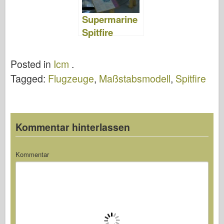
Supermarine
Spitfire
Mk.XVI –
Walk Around
Posted in
Icm
.
Tagged:
Flugzeuge
,
Maßstabsmodell
,
Spitfire
Kommentar hinterlassen
Kommentar