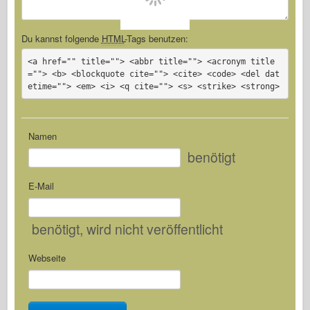
Du kannst folgende
HTML
-Tags benutzen:
<a href="" title=""> <abbr title=""> <acronym title
=""> <b> <blockquote cite=""> <cite> <code> <del dat
etime=""> <em> <i> <q cite=""> <s> <strike> <strong>
Namen
benötigt
E-Mail
benötigt
, wird nicht veröffentlicht
Webseite