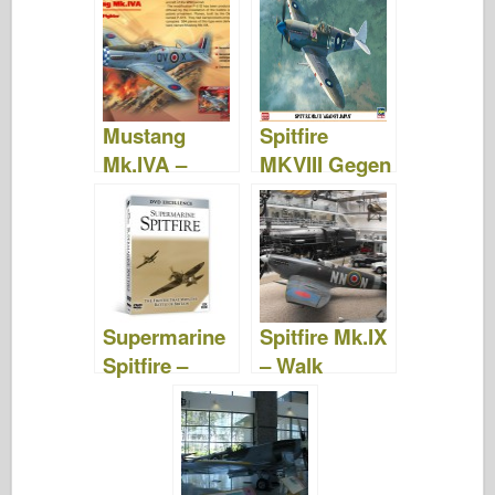
aus dem
Aufklärungsfl
Zweiten
ugzeug – ICM
Weltkrieg –
48212
ICM 72135
Mustang
Spitfire
Mk.IVA –
MKVIII Gegen
RAF-Kämpfer
Japan
– ICM 48155
Limited
Edition –
Hasegawa
07301
Supermarine
Spitfire Mk.IX
Spitfire –
– Walk
DVD
Around