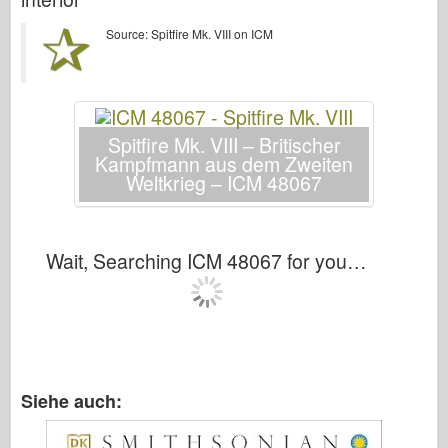
Bronco
Source: Spitfire Mk. VIII on ICM
Cyber-Hobby
Dnepromodel
Drachen
Eduard
Spitfire Mk. VIII – Britischer
Kampfmann aus dem Zweiten
E.T.-Modell
Weltkrieg – ICM 48067
Feine Formen
Forces of Valor
Wait, Searching ICM 48067 for you…
FriulModel
Hasegawa
Heller
HobbyBoss
IBG-Modelle
Siehe auch:
Icm