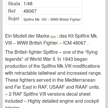
Skala
1/48
Osprey Publishing
Ref
48067
Squadron Signal
Sujet
TankPower
Spitfire Mk. VIII – WWII British Fighter
Trucks & Tanks
Waffen-Arsenal
Ein Modell der Marke
: das Kit
Spitfire Mk.
Icm
Wydawnictwo Militaria
VIII – WWII British Fighter – ICM 48067
.
Maquettes
The British fighter Spitfire – one of the “flying
Akademie
legends” of World War II. In 1943 began
Ace-Modelle
production of the Spitfire Mk.VIII modifications
with retractable tailwheel and increased range.
AFV Club
These fighters served in the Mediterranean
Airfix
and Far East in RAF, USAAF and RAAF units.
Luftwaffe
– 2 RAF Spitfire VIII versions decal sheet
AZ-Modell
included – Highly detailed engine and cockpit
Schwarzer Hund
interior