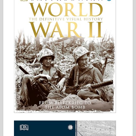
Italeri
Legende
Meng Modell
Tamiya
Tristar
Trompeter
Zvezda
Alben-Fotos
Walk Around
Bücher
Dvds
Kontakt
le Journal
Die Kits