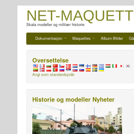
NET-MAQUETT
Skala modeller og militær historie
Dokumentasjon
Maquettes
Album-Bilder
Gå
Oversettelse
Angi som standardspråk
Historie og modeller Nyheter