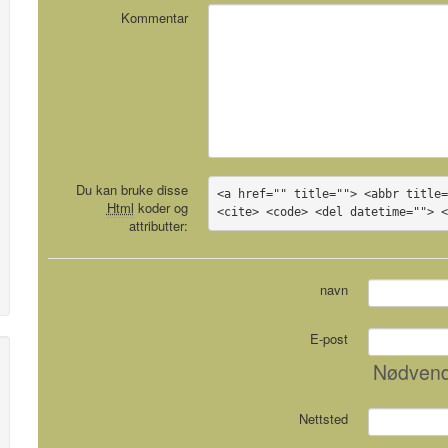
Kommentar
Du kan bruke disse
<a href="" title=""> <abbr title=
Html
koder og
<cite> <code> <del datetime=""> 
attributter:
navn
E-post
Nødvend
Nettsted