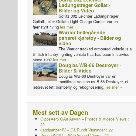
Ladungstrager Goliat -
Bilder og Video
SdKfz 302 Leichter Ladungstrager
Goliath, eller Goliath Light Charge Carrier, var en
fjernstyrt riving
les mer »
Warrior beltegående
pansret kjøretøy - Bilder og
video
The Warrior tracked armoured vehicle is a
British infantry fighting vehicle that has been in service
since 1987
les mer »
Douglas WB-66 Destroyer -
Bilder & Video
Douglas WB-66 Destroyer var en
modifisert versjon av B-66 Destroyer, et
jetdrevet lett bombefly og rekognosering.
les mer »
Mest sett av Dagen
GippsAero GA8 Airvan – Photos & Videos Views :
22
Jagdpanzer IV – Gå Rundt
Visninger : 22
Dodge WC54 – WalkAround Views : 22