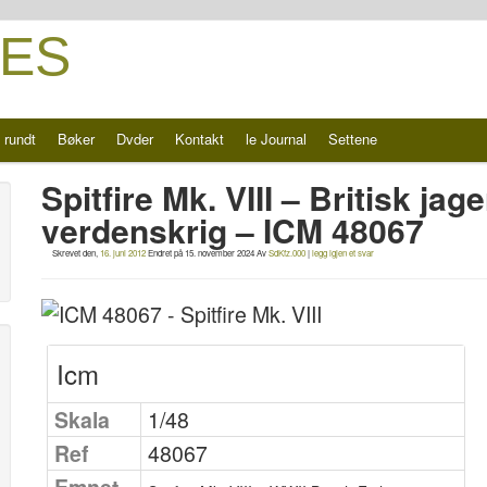
ES
 rundt
Bøker
Dvder
Kontakt
le Journal
Settene
Spitfire Mk. VIII – Britisk jag
verdenskrig – ICM 48067
Skrevet den,
16. juni 2012
Endret på
15. november 2024
Av
SdKfz.000
|
legg igjen et svar
Icm
Skala
1/48
Ref
48067