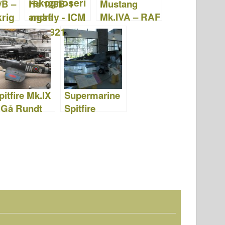
/B –
Hs 126B-1
Mustang
andre
Mk.IVA – RAF
ig
verdenskrig
jagerfly – ICM
er-
tysk
48155
rekognoserin
5
gsfly - ICM
48212
pitfire Mk.IX
Supermarine
 Gå Rundt
Spitfire
Mk.XVI – Gå
Rundt