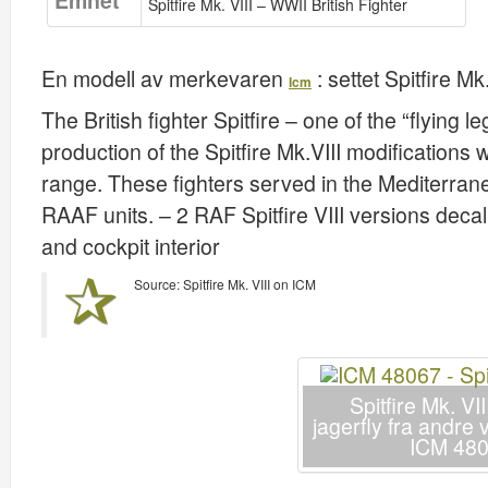
Emnet
Spitfire Mk. VIII – WWII British Fighter
En modell av merkevaren
: settet
Spitfire Mk
Icm
The British fighter Spitfire – one of the “flying
production of the Spitfire Mk.VIII modifications 
range. These fighters served in the Mediterra
RAAF units. – 2 RAF Spitfire VIII versions deca
and cockpit interior
Source: Spitfire Mk. VIII on ICM
Spitfire Mk. VII
jagerfly fra andre
ICM 48