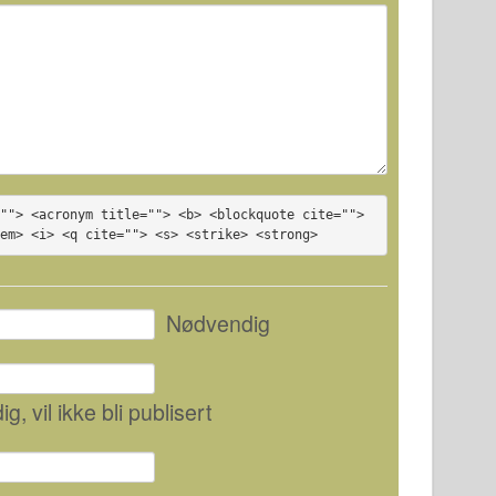
""> <acronym title=""> <b> <blockquote cite=""> 
<em> <i> <q cite=""> <s> <strike> <strong>
Nødvendig
ig
, vil ikke bli publisert