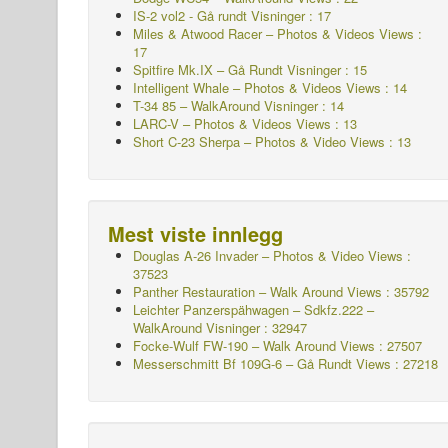
IS-2 vol2 - Gå rundt
Visninger : 17
Miles & Atwood Racer – Photos & Videos Views :
17
Spitfire Mk.IX – Gå Rundt Visninger : 15
Intelligent Whale – Photos & Videos Views : 14
T-34 85 – WalkAround Visninger : 14
LARC-V – Photos & Videos Views : 13
Short C-23 Sherpa – Photos & Video Views : 13
Mest viste innlegg
Douglas A-26 Invader – Photos & Video Views :
37523
Panther Restauration – Walk Around Views : 35792
Leichter Panzerspähwagen – Sdkfz.222 –
WalkAround
Visninger : 32947
Focke-Wulf FW-190 – Walk Around Views : 27507
Messerschmitt Bf 109G-6 – Gå Rundt
Views : 27218