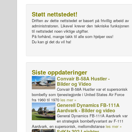
Støtt nettstedet!
Driften av dette nettstedet er basert på frivillig arbeid av
administratoren. Likevel krever den tekniske funksjonen
til nettstedet noen viktige utgifter.
På forhånd, mange takk til alle som hjelper oss!
Du kan gi det du vil ha!
Siste oppdateringer
Convair B-58A Hustler -
Bilder og Video
Convair B-58A Hustler var et supersonisk
bombefly som tjenestegjorde i United States Air Force
fra 1960 til 1970
les mer »
Generell Dynamics FB-111A
Aardvark - Bilder og video
General Dynamics FB-111A Aardvark var
en strategisk bombeflyvariant av F-111
Aardvark, en supersonisk, mellomdistanse
les mer »
SdKfz 302 Leichter