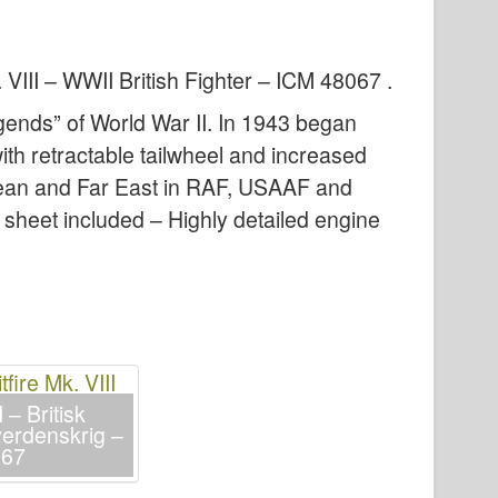
. VIII – WWII British Fighter – ICM 48067
.
 legends” of World War II. In 1943 began
with retractable tailwheel and increased
nean and Far East in RAF, USAAF and
l sheet included – Highly detailed engine
I – Britisk
 verdenskrig –
067