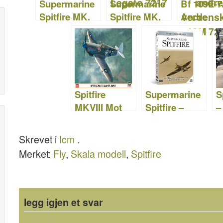
Supermarine
Supermarine
Bf 109E-7
k
Spitfire MK.
Spitfire MK.
Andre
XIV - Bilder
XIVE – AZ-
verdenskr
og video
modell
Tysk Fight
Legato 7217
Bomber –
ICM 7213
Spitfire
Supermarine
S
MKVIII Mot
Spitfire –
–
Japan
DVD
Limited
Skrevet i
Icm
.
Edition –
Merket:
Fly
,
Skala modell
,
Spitfire
Hasegawa
07301
legg igjen et svar