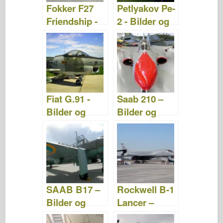
Fokker F27
Petlyakov Pe-
Friendship -
2 - Bilder og
Bilder og
videoer
videoer
Fiat G.91 -
Saab 210 –
Bilder og
Bilder og
videoer
videoer
SAAB B17 –
Rockwell B-1
Bilder og
Lancer –
videoer
Bilder og