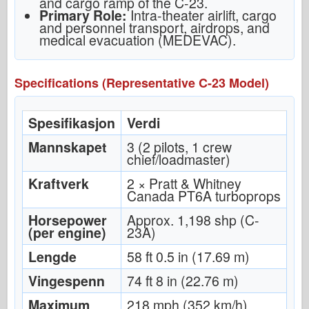
and cargo ramp of the C-23.
Primary Role:
Intra-theater airlift, cargo
and personnel transport, airdrops, and
medical evacuation (MEDEVAC).
Specifications (Representative C-23 Model)
Spesifikasjon
Verdi
Mannskapet
3 (2 pilots, 1 crew
chief/loadmaster)
Kraftverk
2 × Pratt & Whitney
Canada PT6A turboprops
Horsepower
Approx. 1,198 shp (C-
(per engine)
23A)
Lengde
58 ft 0.5 in (17.69 m)
Vingespenn
74 ft 8 in (22.76 m)
Maximum
218 mph (352 km/h)