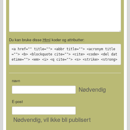
Du kan bruke disse
Html
koder og attributter:
<a href="" title=""> <abbr title=""> <acronym title
=""> <b> <blockquote cite=""> <cite> <code> <del dat
etime=""> <em> <i> <q cite=""> <s> <strike> <strong>
navn
Nødvendig
E-post
Nødvendig
, vil ikke bli publisert