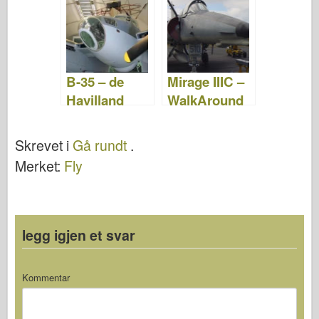
videoer
B-35 – de
Mirage IIIC –
Havilland
WalkAround
Mygg –
WalkAround
Skrevet i
Gå rundt
.
Merket:
Fly
legg igjen et svar
Kommentar