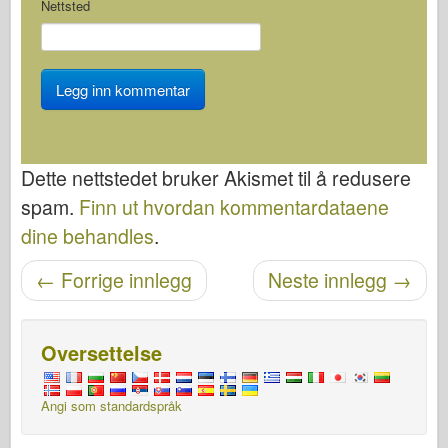
Nettsted
Dette nettstedet bruker Akismet til å redusere
spam.
Finn ut hvordan kommentardataene
dine behandles
.
Etter navigasjon
←
Forrige innlegg
Neste innlegg
→
Oversettelse
Angi som standardspråk