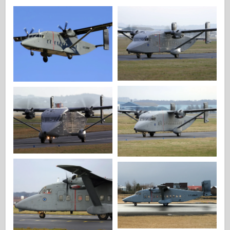
Italeri
Legenden
Meng Modell
Tamiya
Tristar
Trompetist
Zvezda
Album-Bilder
Gå rundt
Bøker
Dvder
Kontakt
le Journal
Settene