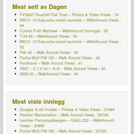
Mest sett av Dagen
FV3902 Churchill Flail Toad – Photos & Video Views : 74
BM-31 12 Katyusha rocket launcher – WalkAround Views :
64
Curtiss P-40 Warhawk – WalkAround Visninger : 60
T-34 85 – WalkAround Views : 60
BM-31 12 Katyusha rocket launcher – WalkAround Views :
52
Pak 40 – Walk Around Views : 45
Focke-Wulf FW-190 – Walk Around Views : 42
Ferdinand – Walk Around Views : 41
GMC – 2 1.2 ton – 6×6 – Walk Around Views : 40
AMX-30 – WalkAround Views : 40
Mest viste innlegg
Douglas A-26 Invader – Photos & Video Views : 37484
Panther Restauration – Walk Around Views : 35729
Leichter Panzerspähwagen – Sdkfz.222 – WalkAround
Views : 32859
Focke-Wulf FW-190 – Walk Around Views : 27334