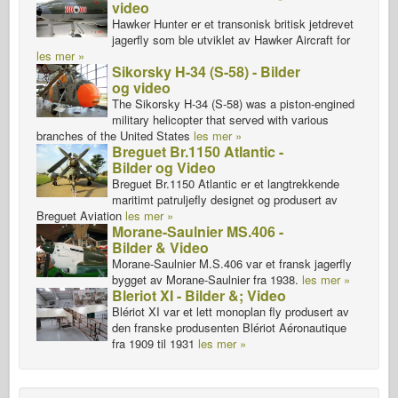
video
Hawker Hunter er et transonisk britisk jetdrevet
jagerfly som ble utviklet av Hawker Aircraft for
les mer »
Sikorsky H-34 (S-58) - Bilder
og video
The Sikorsky H-34 (S-58) was a piston-engined
military helicopter that served with various
branches of the United States
les mer »
Breguet Br.1150 Atlantic -
Bilder og Video
Breguet Br.1150 Atlantic er et langtrekkende
maritimt patruljefly designet og produsert av
Breguet Aviation
les mer »
Morane-Saulnier MS.406 -
Bilder & Video
Morane-Saulnier M.S.406 var et fransk jagerfly
bygget av Morane-Saulnier fra 1938.
les mer »
Bleriot XI - Bilder &; Video
Blériot XI var et lett monoplan fly produsert av
den franske produsenten Blériot Aéronautique
fra 1909 til 1931
les mer »