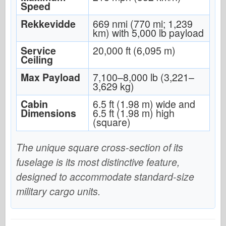
Speed
Rekkevidde
669 nmi (770 mi; 1,239
km) with 5,000 lb payload
Service
20,000 ft (6,095 m)
Ceiling
Max Payload
7,100–8,000 lb (3,221–
3,629 kg)
Cabin
6.5 ft (1.98 m) wide and
Dimensions
6.5 ft (1.98 m) high
(square)
The unique square cross-section of its
fuselage is its most distinctive feature,
designed to accommodate standard-size
military cargo units.