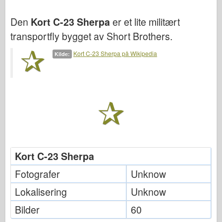
Bronco
Den
Kort C-23 Sherpa
er et lite militært
Cyber-Hobby
transportfly bygget av Short Brothers.
Dnepromodel
Dragon
Kort C-23 Sherpa på Wikipedia
Kilde:
Eduard
E.T. Modell
Fine former
Styrker av Tapperhet
FriulModel
Hasegawa
Kort C-23 Sherpa
Heller (andre)
Fotografer
Unknow
HobbyBoss
Lokalisering
Unknow
IBG-modeller
Bilder
60
Icm