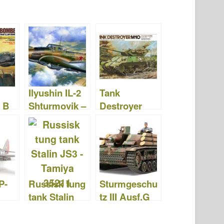
Ilyushin IL-2
Tank
 B
Shturmovik –
Destroyer
k.III
Tamiya 61113
M10 - Tamiya
89554
P-
Russisk tung
Sturmgeschu
tank Stalin
tz III Ausf.G
lt -
JS3 - Tamiya
"finsk hær" -
ck"
35211
TAMIYA