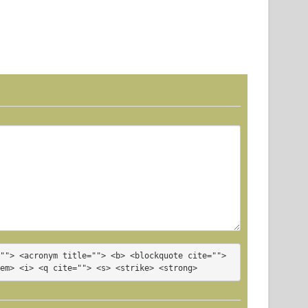
35310
""> <acronym title=""> <b> <blockquote cite=""> 
<em> <i> <q cite=""> <s> <strike> <strong>