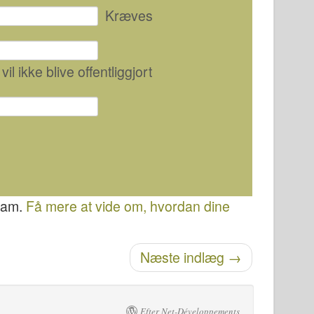
Kræves
 vil ikke blive offentliggjort
spam.
Få mere at vide om, hvordan dine
Næste indlæg
→
Efter Net-Développements