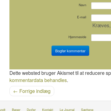
Navn
E-mail
Kræves
,
Hjemmeside
Dette websted bruger Akismet til at reducere 
kommentardata behandles
.
Navigation efter post
←
Forrige indlæg
undt
Bøger
Dvd'er
Kontakt
Le Journal
Sættene