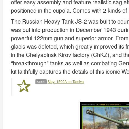
offer easy assembly and feature realistic sag e
positioned in the cupola. Comes with 2 kinds of
The Russian Heavy Tank JS-2 was built to coun
was put into production in December 1943 during
powerful 122mm gun and superior armor. From A
glacis was deleted, which greatly improved its 
in the Chelyabinsk Kirov factory (ChKZ), and th
“breakthrough” tanks as well as combating Ge
kit faithfully captures the details of this iconic 
Steyr 1500A on Tamiya
Kilde: