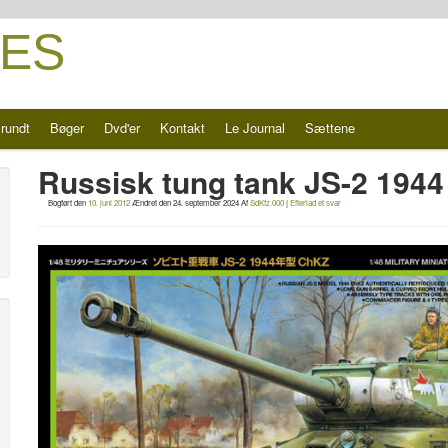
ES
rundt
Bøger
Dvd'er
Kontakt
Le Journal
Sættene
Russisk tung tank JS-2 1944
Bogført den
10. juni 2012
Ændret den
24. september 2024
Af
SdKfz.000
|
Efterlad et svar