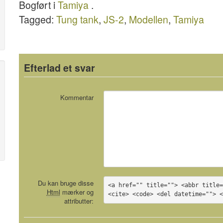
Bogført i
Tamiya
.
Tamiya 35023
- Tamiya
Tagged:
Tung tank
,
JS-2
,
Modellen
,
Tamiya
61086
Efterlad et svar
Kommentar
Du kan bruge disse
<a href="" title=""> <abbr title=
Html
mærker og
<cite> <code> <del datetime=""> 
attributter: