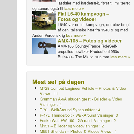
lastbiler med kædetræk, først til militæret
og senere også til
læs mere »
Fiat L6-40 kampvogn –
Fotos og videoer
L6/40 var en let kampvogn, der blev brugt
af den italienske hær fra 1940 til og med
Anden Verdenskrig
læs mere »
AMX-105 – Fotos og videoer
AMX-105 CountryFrance RoleSelf-
propelled howitzer Production1950s
Built430+ The Mk 61 105 mm
læs mere »
Mest set på dagen
M728 Combat Engineer Vehicle – Photos & Video
Views : 11
Grumman A-6A ubuden gæst - Billeder & Video
Visninger : 4
T-70 - WalkAround
Synspunkter : 4
P-47D Thunderbolt - WalkAround Visninger: 3
Focke-Wulf FW-190 - Gå rundt Visninger : 2
M151 – Billeder og videovisninger : 2
M551 Sheridan – Photos & Videos Views : 1