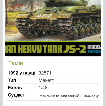
Видавництво Оспрей
Сигнал ескадрильї
Танкові потужності
Вантажівки та танки
Ваффен-Арсенал
Вайдавніктво Міліціярія
Мокети
Академії
Тамія
Моделі тузів
Клуб AFV
1992 у науці
32571
Повітрянийфікс
Тип
Макетт
Впс
Ехель
1/48
Модель АЗ
Суджет
Російський важкий танк JS-2 1944 року
Чорна собака