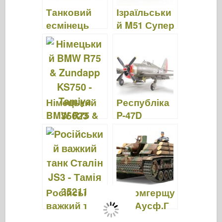
Танковий
Ізраїльськи
есмінець
й M51 Супер
М10 – Тамія
Шерман –
89554
Тамія 35323
Німецький
Республіка
BMW R75 &
P-47D
Zundapp
Thunderbolt –
KS750 –
"Бритва" –
Tamiya 35023
Тамія 61086
Російський
Стурмгерщу
важкий танк
ц III Аусф.Г
Сталін JS3 –
"Фінська