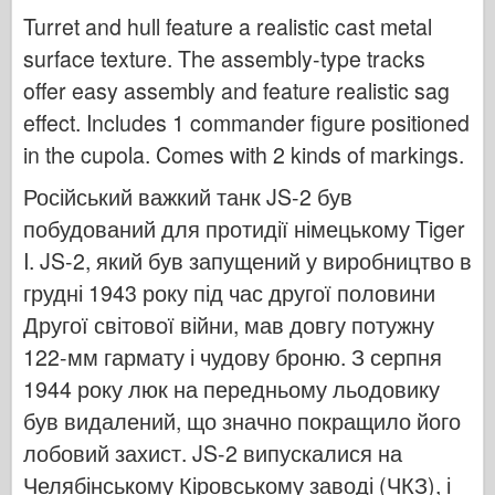
Бронко
Turret and hull feature a realistic cast metal
Кібер-хобі
surface texture. The assembly-type tracks
Дніпромодель
offer easy assembly and feature realistic sag
Дракон
effect. Includes 1 commander figure positioned
in the cupola. Comes with 2 kinds of markings.
Едуард
Модель E.T.
Російський важкий танк JS-2 був
Тонкі форми
побудований для протидії німецькому Tiger
I. JS-2, який був запущений у виробництво в
Сили Доблесті
грудні 1943 року під час другої половини
ФріулМодель
Другої світової війни, мав довгу потужну
Хасеґава
122-мм гармату і чудову броню. З серпня
Хеллер
1944 року люк на передньому льодовику
ХобіБос
був видалений, що значно покращило його
Моделі IBG
лобовий захист. JS-2 випускалися на
Icm
Челябінському Кіровському заводі (ЧКЗ), і