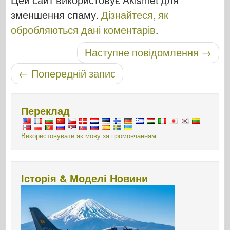
зменшення спаму.
Дізнайтеся, як
обробляються дані коментарів
.
Навігація по посту
Наступне повідомлення
→
←
Попередній запис
Переклад
Використовувати як мову за промовчанням
Історія & Моделі Новини