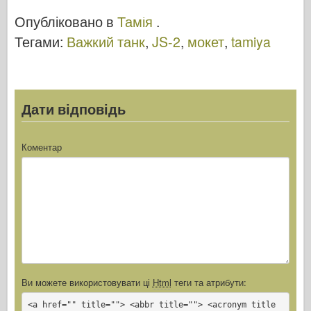
Тамія 35211
армія" –
Опубліковано в
Тамія
.
ТАМІЯ 35310
Тегами:
Важкий танк
,
JS-2
,
мокет
,
tamiya
Дати відповідь
Коментар
Ви можете використовувати ці
Html
теги та атрибути:
<a href="" title=""> <abbr title=""> <acronym title