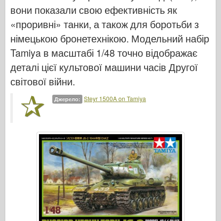
Італьєрі
вони показали свою ефективність як
Легенда
«проривні» танки, а також для боротьби з
німецькою бронетехнікою. Модельний набір
Менг модель
Tamiya в масштабі 1/48 точно відображає
Тамія
деталі цієї культової машини часів Другої
Трістар
світової війни.
Трубач
Steyr 1500A on Tamiya
Звезда
Джерело:
Альбоми-фотографії
Прогулянка навколо
Книги
Dvd
Контакт
журнал ле
Набори