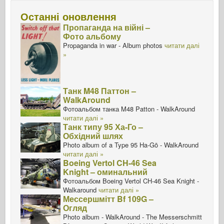
Останні оновлення
Пропаганда на війні –
Фото альбому
Propaganda in war - Album photos
читати далі
»
Танк M48 Паттон –
WalkAround
Фотоальбом танка M48 Patton - WalkAround
читати далі »
Танк типу 95 Ха-Го –
Обхідний шлях
Photo album of a Type 95 Ha-Gō - WalkAround
читати далі »
Boeing Vertol CH-46 Sea
Knight – оминальний
Фотоальбом Boeing Vertol CH-46 Sea Knight -
Walkaround
читати далі »
Мессершмітт Bf 109G –
Огляд
Photo album - WalkAround - The Messerschmitt