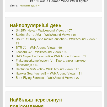
Bf 109 was a German World War II fighter
aircraft
читати далі »
Найпопулярніші день
S-125M Neva – WalkAround Views : 107
Sukhoi Su-17UM3 – WalkAround Views : 91
BM-31 12 Katyusha rocket launcher – WalkAround Views :
71
BTR-70 – WalkAround Views : 69
Leopard C2 – WalkAround Views : 69
B-29 Super Fortress vol2 – WalkAround Views : 65
Flakpanzerkampfwagen IV – Прогулянка навколо
Переглядів : 60
Centurion Mk5 vol2 – Walk Around Views : 47
Hawker Sea Fury vol3 – WalkAround Views : 31
B-17 Flying Fortress – WalkAround Views : 27
Найбільш переглянуті
повідомлення