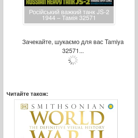
Російський важкий танк JS-2
1944 – Тамія 32571
Зачекайте, шукаємо для вас Tamiya
32571...
Читайте також: