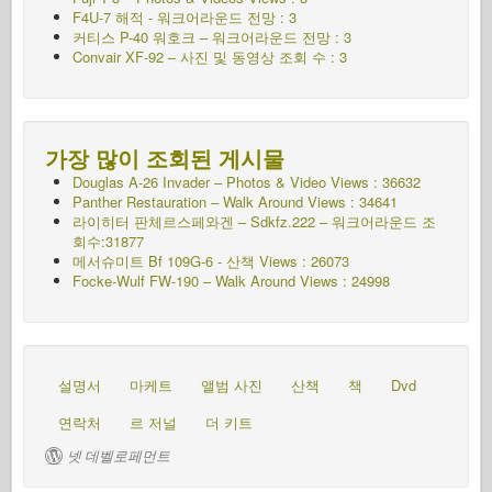
F4U-7 해적 - 워크어라운드
전망 : 3
커티스 P-40 워호크 – 워크어라운드
전망 : 3
Convair XF-92 – 사진 및 동영상 조회 수 : 3
가장 많이 조회된 게시물
Douglas A-26 Invader – Photos & Video Views : 36632
Panther Restauration – Walk Around Views : 34641
라이히터 판체르스페와겐 – Sdkfz.222 – 워크어라운드
조
회수:31877
메서슈미트 Bf 109G-6 - 산책
Views : 26073
Focke-Wulf FW-190 – Walk Around Views : 24998
설명서
마케트
앨범 사진
산책
책
Dvd
연락처
르 저널
더 키트
넷 데벨로페먼트