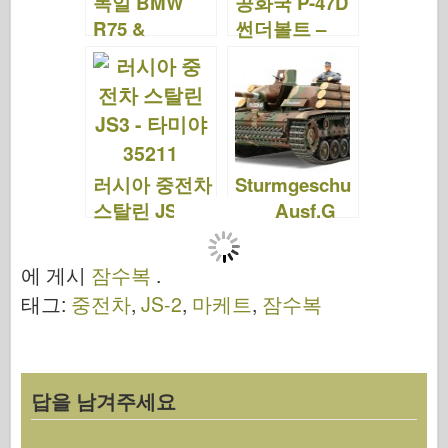
독일 BMW
공화국 P-47D
R75 &
썬더볼트 –
Zundapp
"레이저백" –
KS750 – 타미
타미야 61086
야 35023
러시아 중전차
Sturmgeschu
스탈린 JS3 –
tz III Ausf.G
타미야 35211
"핀란드 군대"
– 타미야
에 게시
잠수복
.
35310
태그:
중전차
,
JS-2
,
마케트
,
잠수복
답을 남겨주세요