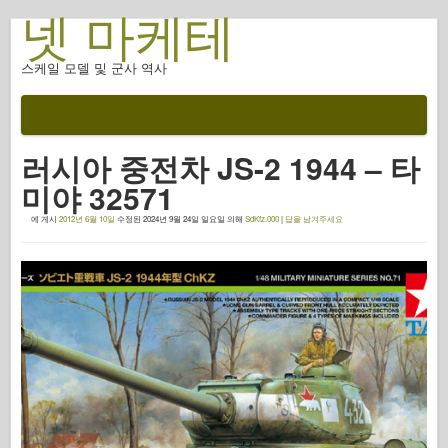
넷 마케테
스케일 모델 및 군사 역사
설명서
전투 후
러시아 중전차 JS-2 1944 – 타
AFV 무기
미야 32571
연합군 축
에 게시
2012년 6월 10일
수정된
2024년 9월 24일 일요일
의해
SdKfz.000
|
답을 남겨주세요
갑옷 포토갤러리
프로필의 갑옷
콩코드
너트 와 볼트
새로운 뱅가드
오스프리 모델링
오스프리 출판