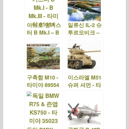
아브로 랭커스
일류신 IL-2 슈
터 B Mk.I – B
투르모비크 –
Mk.III – 타미
타미야 61113
야 61111
구축함 M10 -
이스라엘 M51
타미야 89554
슈퍼 셔먼 - 타
미야 35323