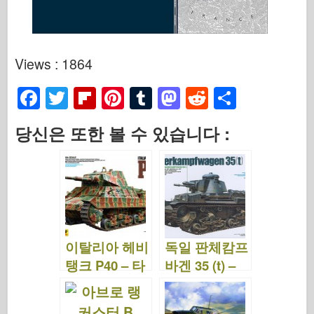
Views : 1864
F
T
Fl
Pi
T
M
R
S
a
wi
ip
nt
u
a
e
h
당신은 또한 볼 수 있습니다 :
c
tt
b
er
m
st
d
ar
e
er
o
e
bl
o
di
e
b
ar
st
r
d
t
o
d
o
o
n
이탈리아 헤비
독일 판체캄프
k
탱크 P40 – 타
바겐 35 (t) –
미야 89792
타미야 25112