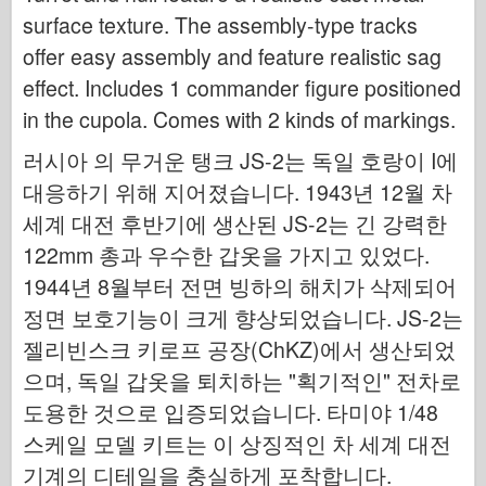
사이버 취미
surface texture. The assembly-type tracks
드네프로모델
offer easy assembly and feature realistic sag
드래곤
effect. Includes 1 commander figure positioned
in the cupola. Comes with 2 kinds of markings.
Eduard
E.T. 모델
러시아 의 무거운 탱크 JS-2는 독일 호랑이 I에
미세 금형
대응하기 위해 지어졌습니다. 1943년 12월 차
세계 대전 후반기에 생산된 JS-2는 긴 강력한
용맹의 힘
122mm 총과 우수한 갑옷을 가지고 있었다.
프리울모델
1944년 8월부터 전면 빙하의 해치가 삭제되어
하세가와
정면 보호기능이 크게 향상되었습니다. JS-2는
헬러
젤리빈스크 키로프 공장(ChKZ)에서 생산되었
취미 보스
으며, 독일 갑옷을 퇴치하는 "획기적인" 전차로
IBG 모델
도용한 것으로 입증되었습니다. 타미야 1/48
Icm
스케일 모델 키트는 이 상징적인 차 세계 대전
Italeri
기계의 디테일을 충실하게 포착합니다.