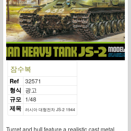
편대 신호
탱크 파워
트럭 및 탱크
와펜 아스날
와이다닉투 군사
마케트
아카데미
잠수복
에이스 모델
AFV 클럽
Ref
32571
Airfix
형식
광고
공군
규모
1/48
AZ 모델
제목
러시아 대형전차 JS-2 1944
블랙 독
야생마
Turret and hull feature a realistic cast metal