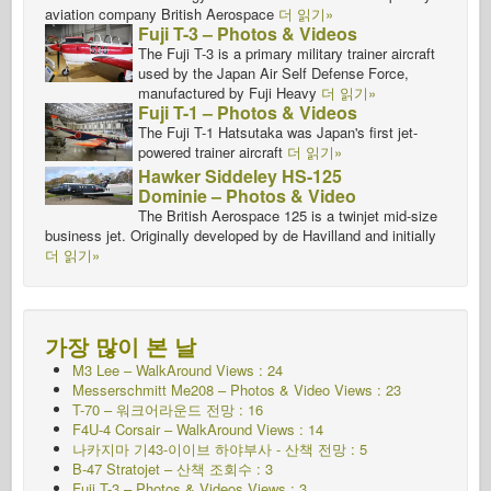
aviation company British Aerospace
더 읽기»
Fuji T-3 – Photos & Videos
The Fuji T-3 is a primary military trainer aircraft
used by the Japan Air Self Defense Force,
manufactured by Fuji Heavy
더 읽기»
Fuji T-1 – Photos & Videos
The Fuji T-1 Hatsutaka was Japan's first jet-
powered trainer aircraft
더 읽기»
Hawker Siddeley HS-125
Dominie – Photos & Video
The British Aerospace 125 is a twinjet mid-size
business jet. Originally developed by de Havilland and initially
더 읽기»
가장 많이 본 날
M3 Lee – WalkAround Views : 24
Messerschmitt Me208 – Photos & Video Views : 23
T-70 – 워크어라운드
전망 : 16
F4U-4 Corsair – WalkAround Views : 14
나카지마 기43-이이브 하야부사 - 산책
전망 : 5
B-47 Stratojet – 산책 조회수 : 3
Fuji T-3 – Photos & Videos Views : 3