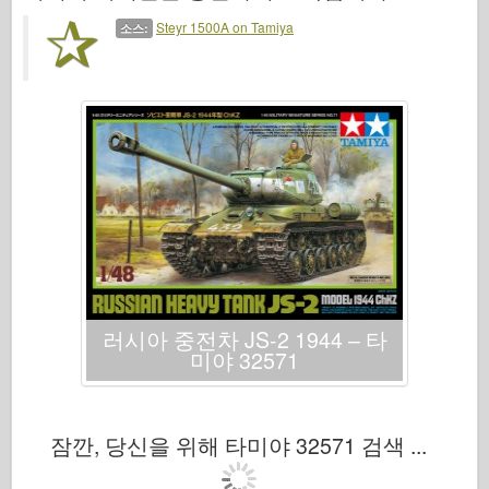
범례
Steyr 1500A on Tamiya
소스:
멩 모델
잠수복
Tristar
트럼펫
즈베즈다
앨범 사진
산책
책
Dvd
러시아 중전차 JS-2 1944 – 타
미야 32571
연락처
르 저널
더 키트
잠깐, 당신을 위해 타미야 32571 검색 ...