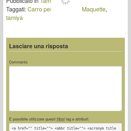
Pubblicato in
Tamiya
.
35211
TAMIYA
Taggati:
Carro pesante
,
JS-2
,
Maquette
,
35310
tamiya
Lasciare una risposta
Commento
È possibile utilizzare questi
Html
tag e attributi:
<a href="" title=""> <abbr title=""> <acronym title