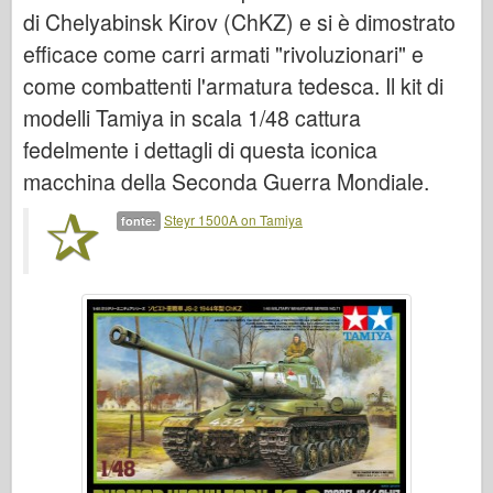
Italeri
di Chelyabinsk Kirov (ChKZ) e si è dimostrato
Leggenda
efficace come carri armati "rivoluzionari" e
come combattenti l'armatura tedesca. Il kit di
Modello Meng
modelli Tamiya in scala 1/48 cattura
Tamiya
fedelmente i dettagli di questa iconica
Tristar
macchina della Seconda Guerra Mondiale.
Trombettista
Steyr 1500A on Tamiya
Zvezda
fonte:
Album-Foto
Passeggiare
Libri
Dvd
Contattare
Rivista
I kit