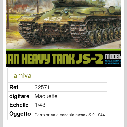
Osprey Publishing
Segnale squadrone
Potenza del serbatoio
Camion & Carri armati
Waffen-Arsenal
Wydawnictwo Militaria
Maquettes
Accademia
Tamiya
Modelli ace
AFV Club
Ref
32571
Airfix
digitare
Maquette
Aeronautica
Echelle
1/48
Modello AZ
Oggetto
Carro armato pesante russo JS-2 1944
Cane Nero