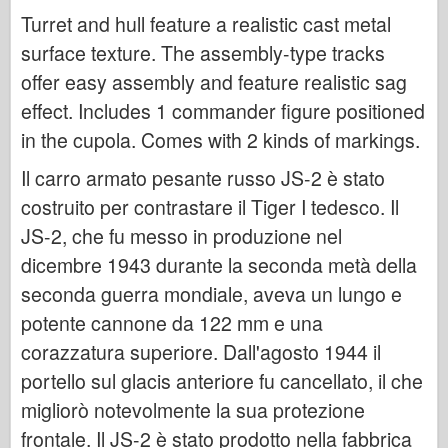
Bronco
Turret and hull feature a realistic cast metal
Cyber-Hobby
surface texture. The assembly-type tracks
Dnepromodello
offer easy assembly and feature realistic sag
Drago
effect. Includes 1 commander figure positioned
in the cupola. Comes with 2 kinds of markings.
Eduard
Modello E.T.
Il carro armato pesante russo JS-2 è stato
Stampi fini
costruito per contrastare il Tiger I tedesco. Il
JS-2, che fu messo in produzione nel
Forze del Valore
dicembre 1943 durante la seconda metà della
Friulmodel
seconda guerra mondiale, aveva un lungo e
Hasegawa
potente cannone da 122 mm e una
Heller
corazzatura superiore. Dall'agosto 1944 il
HobbyBoss
portello sul glacis anteriore fu cancellato, il che
Modelli IBG
migliorò notevolmente la sua protezione
Icm
frontale. Il JS-2 è stato prodotto nella fabbrica