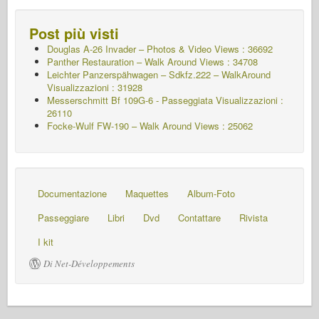
Post più visti
Douglas A-26 Invader – Photos & Video Views : 36692
Panther Restauration – Walk Around Views : 34708
Leichter Panzerspähwagen – Sdkfz.222 – WalkAround
Visualizzazioni : 31928
Messerschmitt Bf 109G-6 - Passeggiata
Visualizzazioni :
26110
Focke-Wulf FW-190 – Walk Around Views : 25062
Documentazione
Maquettes
Album-Foto
Passeggiare
Libri
Dvd
Contattare
Rivista
I kit
Di Net-Développements