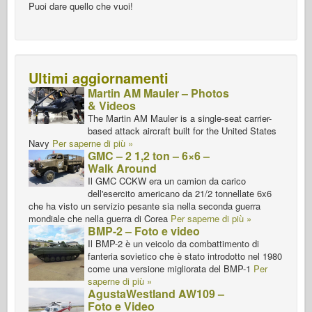
Puoi dare quello che vuoi!
Ultimi aggiornamenti
Martin AM Mauler – Photos
& Videos
The Martin AM Mauler is a single-seat carrier-
based attack aircraft built for the United States
Navy
Per saperne di più »
GMC – 2 1,2 ton – 6×6 –
Walk Around
Il GMC CCKW era un camion da carico
dell'esercito americano da 21/2 tonnellate 6x6
che ha visto un servizio pesante sia nella seconda guerra
mondiale che nella guerra di Corea
Per saperne di più »
BMP-2 – Foto e video
Il BMP-2 è un veicolo da combattimento di
fanteria sovietico che è stato introdotto nel 1980
come una versione migliorata del BMP-1
Per
saperne di più »
AgustaWestland AW109 –
Foto e Video