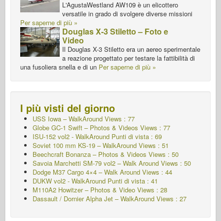
L'AgustaWestland AW109 è un elicottero
versatile in grado di svolgere diverse missioni
Per saperne di più »
Douglas X-3 Stiletto – Foto e
Video
Il Douglas X-3 Stiletto era un aereo sperimentale
a reazione progettato per testare la fattibilità di
una fusoliera snella e di un
Per saperne di più »
I più visti del giorno
USS Iowa – WalkAround Views : 77
Globe GC-1 Swift – Photos & Videos Views : 77
ISU-152 vol2 - WalkAround
Punti di vista : 69
Soviet 100 mm KS-19 – WalkAround Views : 51
Beechcraft Bonanza – Photos & Videos Views : 50
Savoia Marchetti SM-79 vol2 – Walk Around Views : 50
Dodge M37 Cargo 4×4 – Walk Around Views : 44
DUKW vol2 - WalkAround
Punti di vista : 41
M110A2 Howitzer – Photos & Video Views : 28
Dassault / Dornier Alpha Jet – WalkAround Views : 27