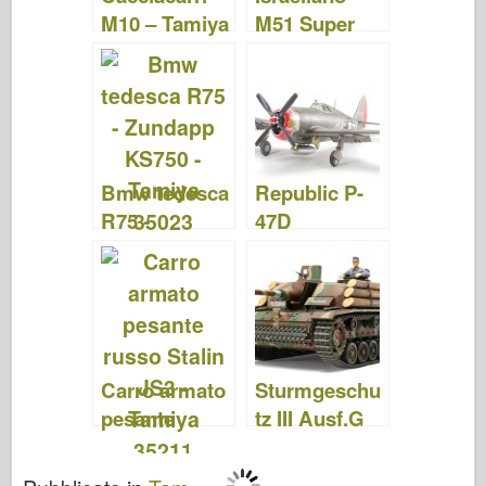
M10 – Tamiya
M51 Super
89554
Sherman -
Tamiya 35323
Bmw tedesca
Republic P-
R75 -
47D
Zundapp
Thunderbolt –
KS750 -
"Razorback"
Tamiya 35023
– Tamiya
61086
Carro armato
Sturmgeschu
pesante
tz III Ausf.G
russo Stalin
"Esercito
JS3 – Tamiya
finlandese" –