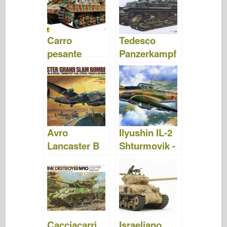
o
d
o
o
n
Carro
Tedesco
k
pesante
Panzerkampf
italiano P40 –
wagen 35(t) –
Tamiya 89792
Tamiya 25112
Avro
Ilyushin IL-2
Lancaster B
Shturmovik -
Mk.I – B
Tamiya 61113
Mk.III –
Tamiya 61111
Cacciacarri
Israeliano