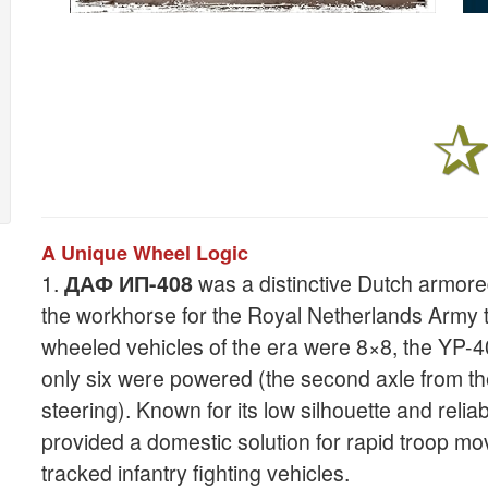
A Unique Wheel Logic
1.
ДАФ ИП-408
was a distinctive Dutch armore
the workhorse for the Royal Netherlands Army 
wheeled vehicles of the era were 8×8, the YP-
only six were powered (the second axle from t
steering). Known for its low silhouette and relia
provided a domestic solution for rapid troop mo
tracked infantry fighting vehicles.