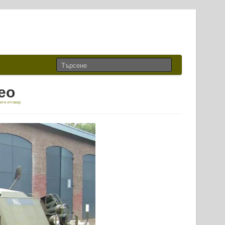
ео
ете отговор