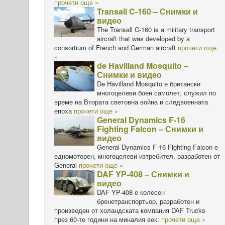
прочети още »
Transall C-160 – Снимки и
видео
The Transall C-160 is a military transport
aircraft that was developed by a
consortium of French and German aircraft
прочети още
»
de Havilland Mosquito –
Снимки и видео
De Havilland Mosquito е британски
многоцелеви боен самолет, служил по
време на Втората световна война и следвоенната
епоха
прочети още »
General Dynamics F-16
Fighting Falcon – Снимки и
видео
General Dynamics F-16 Fighting Falcon е
едномоторен, многоцелеви изтребител, разработен от
General
прочети още »
DAF YP-408 – Снимки и
видео
DAF YP-408 е колесен
бронетранспортьор, разработен и
произведен от холандската компания DAF Trucks
през 60-те години на миналия век.
прочети още »