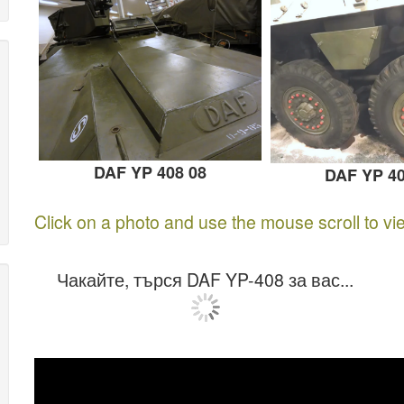
DAF YP 408 08
DAF YP 40
Click on a photo and use the mouse scroll to vi
Чакайте, търся DAF YP-408 за вас...