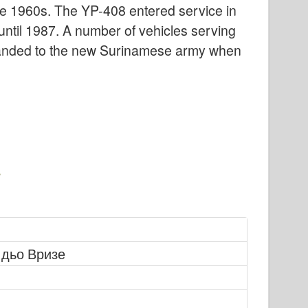
the 1960s. The YP-408 entered service in
ntil 1987. A number of vehicles serving
handed to the new Surinamese army when
дьо Вризе