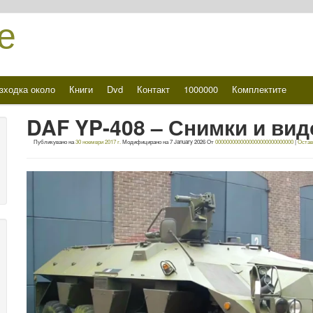
е
зходка около
Книги
Dvd
Контакт
1000000
Комплектите
DAF YP-408 – Снимки и вид
Публикувано на
30 ноември 2017 г.
Модифицирано на
7 January 2026
От
0000000000000000000000000000
|
Остав