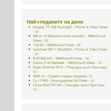
Най-гледаните на деня
Douglas TF-10B Skyknight – Photos & Video Views
: 24
BM-31 12 Katyusha rocket launcher – WalkAround
Views : 23
T-34 85 – WalkAround Views : 22
Lockheed SR-71 Blackbird – Photos & Video Views
: 21
B-25 Mitchell – WalkAround Views : 19
Curtiss P-40 Warhawk – WalkAround Views : 14
Super Sherman M-51 – Разходка около Прегледи :
13
AMX-13 – Снимки и видео гледания: 12
Су-17УМ3 – Благодарение На Views : 12
Focke-Wulf FW-190 – Разходка около Прегледи :
12