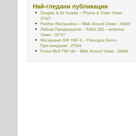
Най-гледани публикации
Douglas A-26 Invader – Photos & Video Views :
37427
Panther Restauration – Walk Around Views : 35629
Лейхер Панцершуаген – Sdkfz.222 – мобилна
Views : 32747
Месершмит БФ 109Г-6 – Разходка Около
Преглеждания : 27034
Focke-Wulf FW-190 – Walk Around Views : 26894