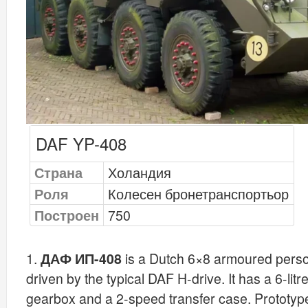
DAF YP-408
Страна
Холандия
Роля
Колесен бронетранспортьор
Построен
750
1.
ДАФ ИП-408
is a Dutch 6×8 armoured personn
driven by the typical DAF H-drive. It has a 6-lit
gearbox and a 2-speed transfer case. Prototype