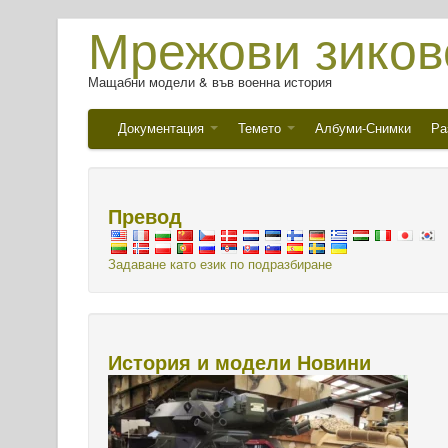
Мрежови зиков
Мащабни модели & във военна история
Документация
Темето
Албуми-Снимки
Ра
Превод
Задаване като език по подразбиране
История и модели Новини