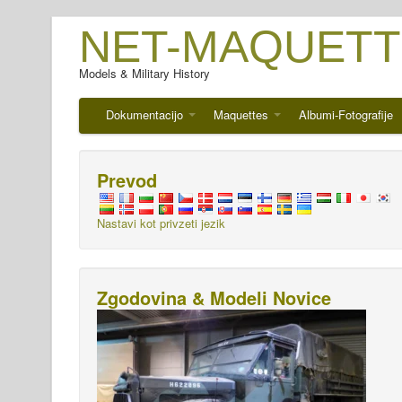
NET-MAQUETT
Models & Military History
Dokumentacijo
Maquettes
Albumi-Fotografije
Prevod
Nastavi kot privzeti jezik
Zgodovina & Modeli Novice