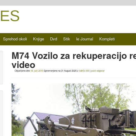
ES
Sprehod okoli
Knjige
Dvd
Stik
le Journal
Kompleti
M74 Vozilo za rekuperacijo re
video
Objavljeno dne
18. julij 2015
Spremenjeno na
31 August 2025
z
SdKfz.000
|
pusti odgovor