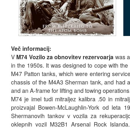
Več informacij:
V
M74 Vozilo za obnovitev rezervoarja
was a
in the 1950s. It was designed to cope with th
M47 Patton tanks, which were entering servic
chassis of the M4A3 Sherman tank, and had a 
and an A-frame for lifting and towing operations
M74 je imel tudi mitraljez kalibra .50 in mit
proizvajal Bowen-McLaughlin-York od leta 
Shermanovih tankov v vozila za rekuperacijo.
oklepnih vozil M32B1 Arsenal Rock Islanda.