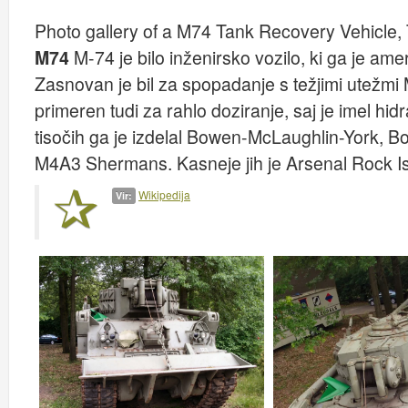
Photo gallery of a M74 Tank Recovery Vehicle,
M74
M-74 je bilo inženirsko vozilo, ki ga je ame
Zasnovan je bil za spopadanje s težjimi utežmi 
primeren tudi za rahlo doziranje, saj je imel hi
tisočih ga je izdelal Bowen-McLaughlin-York, Bo
M4A3 Shermans. Kasneje jih je Arsenal Rock Isl
Wikipedija
Vir: