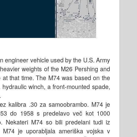
n engineer vehicle used by the U.S. Army
e heavier weights of the M26 Pershing and
e at that time. The M74 was based on the
hydraulic winch, a front-mounted spade,
.
raljez kalibra .30 za samoobrambo. M74 je
1953 do 1958 s predelavo več kot 1000
 Nekateri M74 so bili predelani tudi iz
 M74 je uporabljala ameriška vojska v