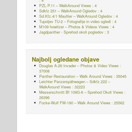
: 4
PZL P.11 – WalkAround Views : 4
Sdkfz 251 – WalkAround
Ogledov : 4
Sd.Kfz.4/1 Maultier – WalkAround
Ogledov : 4
Tupoljev TU-2 – Fotografije in video ogledi : 4
M109 howitzer – Photos & Videos Views : 4
Jagdpanther - Sprehod okoli pogledov : 3
Najbolj ogledane objave
Douglas A-26 Invader – Photos & Video Views :
37008
Panther Restauration – Walk Around Views : 35045
Leichter Panzerspähwagen – Sdkfz.222 –
WalkAround
Views : 32223
Messerschmitt Bf 109G-6 – Sprehod Okoli
Views :
26396
Focke-Wulf FW-190 – Walk Around Views : 25562