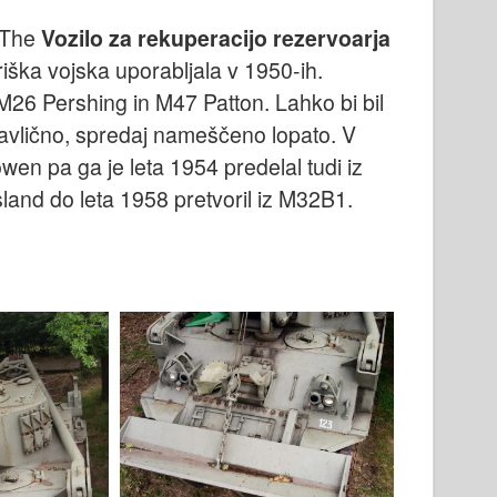
 The
Vozilo za rekuperacijo rezervoarja
riška vojska uporabljala v 1950-ih.
M26 Pershing in M47 Patton. Lahko bi bil
dravlično, spredaj nameščeno lopato. V
wen pa ga je leta 1954 predelal tudi iz
and do leta 1958 pretvoril iz M32B1.