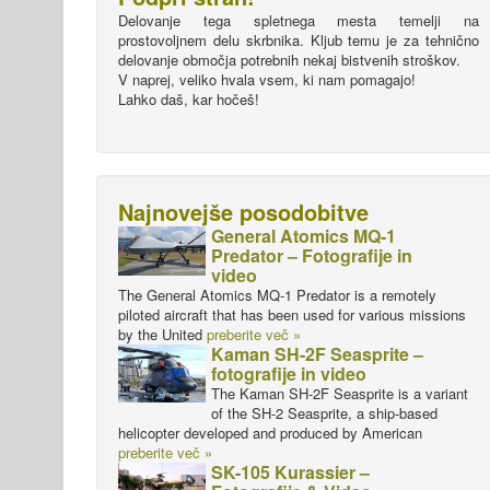
Delovanje tega spletnega mesta temelji na
prostovoljnem delu skrbnika. Kljub temu je za tehnično
delovanje območja potrebnih nekaj bistvenih stroškov.
V naprej, veliko hvala vsem, ki nam pomagajo!
Lahko daš, kar hočeš!
Najnovejše posodobitve
General Atomics MQ-1
Predator – Fotografije in
video
The General Atomics MQ-1 Predator is a remotely
piloted aircraft that has been used for various missions
by the United
preberite več »
Kaman SH-2F Seasprite –
fotografije in video
The Kaman SH-2F Seasprite is a variant
of the SH-2 Seasprite, a ship-based
helicopter developed and produced by American
preberite več »
SK-105 Kurassier –