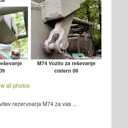
reševanje
M74 Vozilo za reševanje
 09
cistern 08
ew all photos
ovitev rezervoarja M74 za vas ...