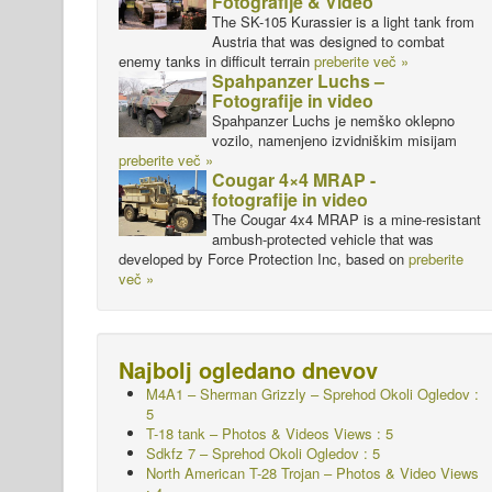
Fotografije & Video
The SK-105 Kurassier is a light tank from
Austria that was designed to combat
enemy tanks in difficult terrain
preberite več »
Spahpanzer Luchs –
Fotografije in video
Spahpanzer Luchs je nemško oklepno
vozilo, namenjeno izvidniškim misijam
preberite več »
Cougar 4×4 MRAP -
fotografije in video
The Cougar 4x4 MRAP is a mine-resistant
ambush-protected vehicle that was
developed by Force Protection Inc, based on
preberite
več »
Najbolj ogledano dnevov
M4A1 – Sherman Grizzly – Sprehod Okoli
Ogledov :
5
T-18 tank – Photos & Videos Views : 5
Sdkfz 7 – Sprehod Okoli
Ogledov : 5
North American T-28 Trojan – Photos & Video Views