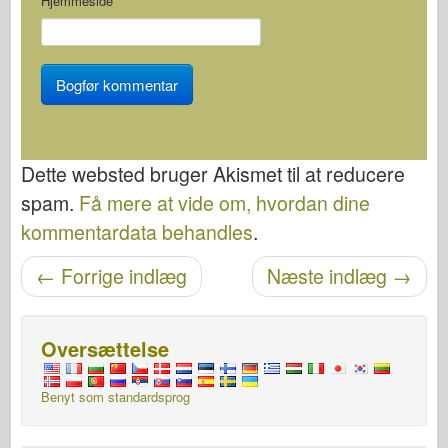
Hjemmeside
Dette websted bruger Akismet til at reducere
spam.
Få mere at vide om, hvordan dine
kommentardata behandles
.
Navigation efter post
←
Forrige indlæg
Næste indlæg
→
Oversættelse
Benyt som standardsprog