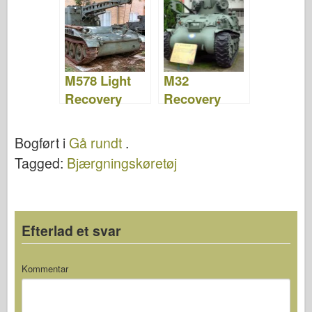
Video
M578 Light
M32
Recovery
Recovery
Vehicle –
Vehicle –
Billeder og
Billeder og
Bogført i
Gå rundt
.
video
video
Tagged:
Bjærgningskøretøj
Efterlad et svar
Kommentar