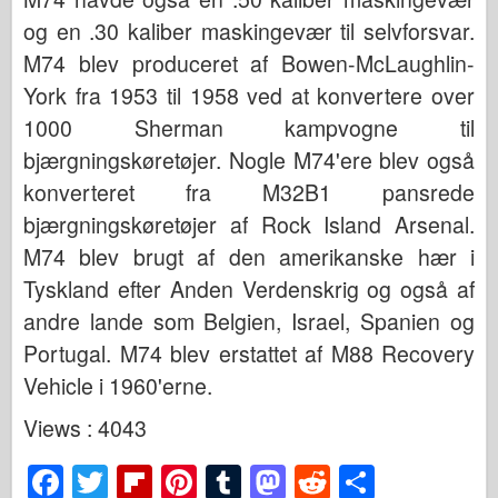
og en .30 kaliber maskingevær til selvforsvar.
M74 blev produceret af Bowen-McLaughlin-
York fra 1953 til 1958 ved at konvertere over
1000 Sherman kampvogne til
bjærgningskøretøjer. Nogle M74'ere blev også
konverteret fra M32B1 pansrede
bjærgningskøretøjer af Rock Island Arsenal.
M74 blev brugt af den amerikanske hær i
Tyskland efter Anden Verdenskrig og også af
andre lande som Belgien, Israel, Spanien og
Portugal. M74 blev erstattet af M88 Recovery
Vehicle i 1960'erne.
Views : 4043
F
T
Fl
Pi
T
M
R
S