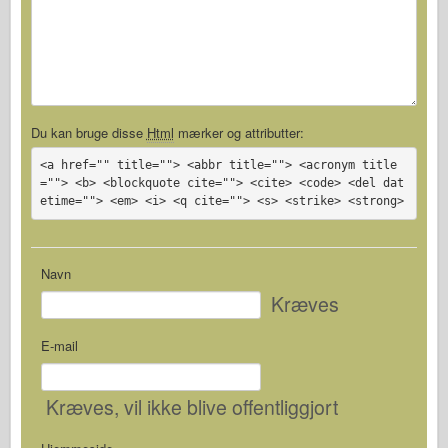
Du kan bruge disse
Html
mærker og attributter:
<a href="" title=""> <abbr title=""> <acronym title
=""> <b> <blockquote cite=""> <cite> <code> <del dat
etime=""> <em> <i> <q cite=""> <s> <strike> <strong>
Navn
Kræves
E-mail
Kræves
, vil ikke blive offentliggjort