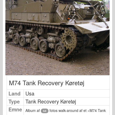
Fiskeørn Publishing
Eskadrille signal
Tankpower
Lastbiler og tanke
Waffen-Arsenal
Wydawnictwo Militaria
Maquettes
Academy
Es-modeller
AFV Klub
M74 Tank Recovery Køretøj
Airfix
Land
Usa
Flyvevåbnet
Type
Tank Recovery Køretøj
AZ-model
Emne
Sort hund
Album af
fotos walk-around af et «M74 Tank
64