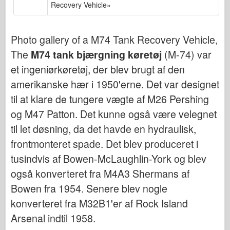
Recovery Vehicle»
Bronco
Cyber-Hobby
Photo gallery of a M74 Tank Recovery Vehicle,
Dnepromodel
The
M74 tank bjærgning køretøj
(M-74) var
Dragon
et ingeniørkøretøj, der blev brugt af den
Eduard
amerikanske hær i 1950'erne. Det var designet
E.T. Model
til at klare de tungere vægte af M26 Pershing
Fine forme
og M47 Patton. Det kunne også være velegnet
Tapperhedskræfterne
til let døsning, da det havde en hydraulisk,
Friulmodel
frontmonteret spade. Det blev produceret i
Hasegawa
tusindvis af Bowen-McLaughlin-York og blev
Heller
også konverteret fra M4A3 Shermans af
HobbyBoss
Bowen fra 1954. Senere blev nogle
konverteret fra M32B1'er af Rock Island
IBG-modeller
Arsenal indtil 1958.
Icm