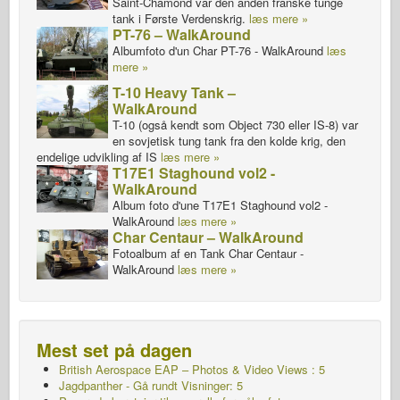
Saint-Chamond var den anden franske tunge
tank i Første Verdenskrig.
læs mere »
PT-76 – WalkAround
Albumfoto d'un Char PT-76 - WalkAround
læs
mere »
T-10 Heavy Tank –
WalkAround
T-10 (også kendt som Object 730 eller IS-8) var
en sovjetisk tung tank fra den kolde krig, den
endelige udvikling af IS
læs mere »
T17E1 Staghound vol2 -
WalkAround
Album foto d'une T17E1 Staghound vol2 -
WalkAround
læs mere »
Char Centaur – WalkAround
Fotoalbum af en Tank Char Centaur -
WalkAround
læs mere »
Mest set på dagen
British Aerospace EAP – Photos & Video Views : 5
Jagdpanther - Gå rundt Visninger: 5