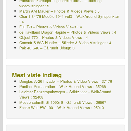
Pansrede køretøjer til generelle formål – fotos og
videovisninger : 5
Martin AM Mauler – Photos & Videos Views : 5
Char T-34/76 Modèle 1941 vol3 – WalkAround
Synspunkter
: 4
Fuji T-3 – Photos & Videos Views : 4
de Havilland Dragon Rapide – Photos & Videos Views : 4
Object 770 – Photos & Videos Views : 4
Convair B-58A Hustler – Billeder & Video Visninger : 4
Pak 40 L-46 – Gå rundt
Udsigt: 3
Mest viste indlæg
Douglas A-26 Invader – Photos & Video Views : 37176
Panther Restauration – Walk Around Views : 35268
Leichter Panzerspähwagen – Sdkfz.222 – WalkAround
Views : 32408
Messerschmitt Bf 109G-6 - Gå rundt
Views : 26567
Focke-Wulf FW-190 – Walk Around Views : 25910