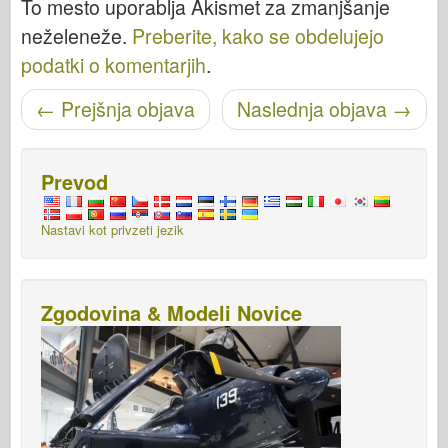
To mesto uporablja Akismet za zmanjšanje
neželeneže.
Preberite, kako se obdelujejo
podatki o komentarjih
.
Pošišci navigacijo
←
Prejšnja objava
Naslednja objava
→
Prevod
Nastavi kot privzeti jezik
Zgodovina & Modeli Novice