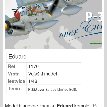
Založnost Osprey
Signal eskadrilje
Tankpower
Tovornjaki & tanki
Waffen-Arsenal
Wydawnictwo Militaria
Maquettes
Eduard
Akademija
Modeli Ace
Ref
1170
Klub AFV
Vrsta
Vojaški model
Airfix
lestvica
1/48
Letalstvo
Temo
P-38J over Europe Limited Edition
AZ Model
Črni pes
Model blagovne znamke
Eduard
komplet:
P-