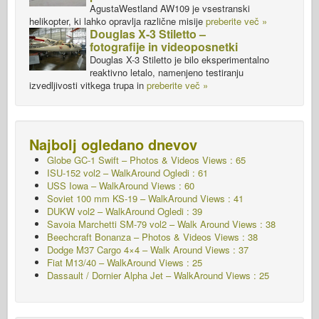
AgustaWestland AW109 je vsestranski
helikopter, ki lahko opravlja različne misije
preberite več »
Douglas X-3 Stiletto –
fotografije in videoposnetki
Douglas X-3 Stiletto je bilo eksperimentalno
reaktivno letalo, namenjeno testiranju
izvedljivosti vitkega trupa in
preberite več »
Najbolj ogledano dnevov
Globe GC-1 Swift – Photos & Videos Views : 65
ISU-152 vol2 – WalkAround
Ogledi : 61
USS Iowa – WalkAround Views : 60
Soviet 100 mm KS-19 – WalkAround Views : 41
DUKW vol2 – WalkAround
Ogledi : 39
Savoia Marchetti SM-79 vol2 – Walk Around Views : 38
Beechcraft Bonanza – Photos & Videos Views : 38
Dodge M37 Cargo 4×4 – Walk Around Views : 37
Fiat M13/40 – WalkAround Views : 25
Dassault / Dornier Alpha Jet – WalkAround Views : 25