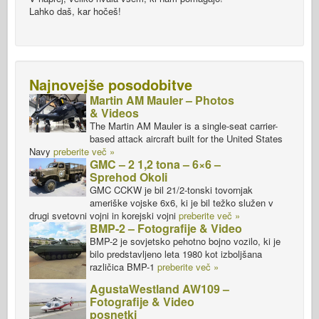
Lahko daš, kar hočeš!
Najnovejše posodobitve
Martin AM Mauler – Photos
& Videos
The Martin AM Mauler is a single-seat carrier-
based attack aircraft built for the United States
Navy
preberite več »
GMC – 2 1,2 tona – 6×6 –
Sprehod Okoli
GMC CCKW je bil 21/2-tonski tovornjak
ameriške vojske 6x6, ki je bil težko služen v
drugi svetovni vojni in korejski vojni
preberite več »
BMP-2 – Fotografije & Video
BMP-2 je sovjetsko pehotno bojno vozilo, ki je
bilo predstavljeno leta 1980 kot izboljšana
različica BMP-1
preberite več »
AgustaWestland AW109 –
Fotografije & Video
posnetki