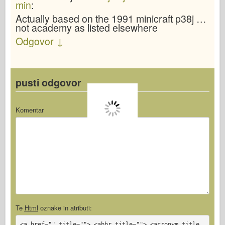
min
:
Actually based on the 1991 minicraft p38j …
not academy as listed elsewhere
Odgovor
↓
pusti odgovor
Komentar
Te
Html
oznake in atributi:
<a href="" title=""> <abbr title=""> <acronym title