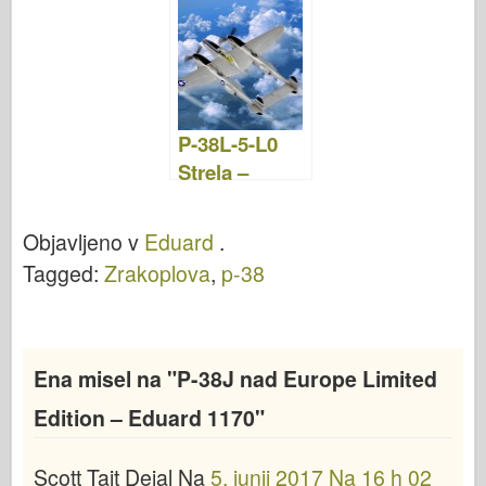
e
er
o
e
bl
o
di
e
b
ar
st
r
d
t
o
d
o
o
n
P-38L-5-L0
k
Strela –
HOBBY
BOSS 80284
Objavljeno v
Eduard
.
Tagged:
Zrakoplova
,
p-38
Ena misel na "
P-38J nad Europe Limited
Edition – Eduard 1170
"
Scott Tait
Dejal
Na
5. junij 2017 Na 16 h 02