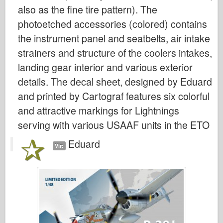
Italeri
also as the fine tire pattern). The
Legenda
photoetched accessories (colored) contains
the instrument panel and seatbelts, air intake
Meng Model
strainers and structure of the coolers intakes,
Tamiya
landing gear interior and various exterior
Tristar
details. The decal sheet, designed by Eduard
Trobentač
and printed by Cartograf features six colorful
Zvezda
and attractive markings for Lightnings
Albumi-Fotografije
serving with various USAAF units in the ETO
Sprehod okoli
Eduard
Vir:
Knjige
Dvd
Stik
le Journal
Kompleti