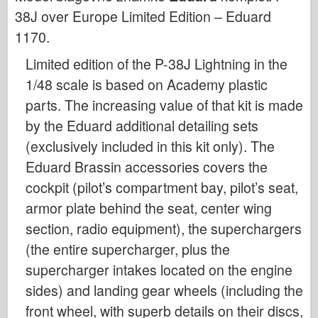
Bronco
38J over Europe Limited Edition – Eduard
Kiber-hobi
1170
.
Dnepromodel
Limited edition of the P-38J Lightning in the
Dragon
1/48 scale is based on Academy plastic
Eduard
parts. The increasing value of that kit is made
E.T. Model
by the Eduard additional detailing sets
(exclusively included in this kit only). The
Fine plesni
Eduard Brassin accessories covers the
Sile valorja
cockpit (pilot’s compartment bay, pilot’s seat,
FriulModel
armor plate behind the seat, center wing
Hasegawa
section, radio equipment), the superchargers
Heller
(the entire supercharger, plus the
HobbyBoss
supercharger intakes located on the engine
Modeli IBG
sides) and landing gear wheels (including the
Icm
front wheel, with superb details on their discs,