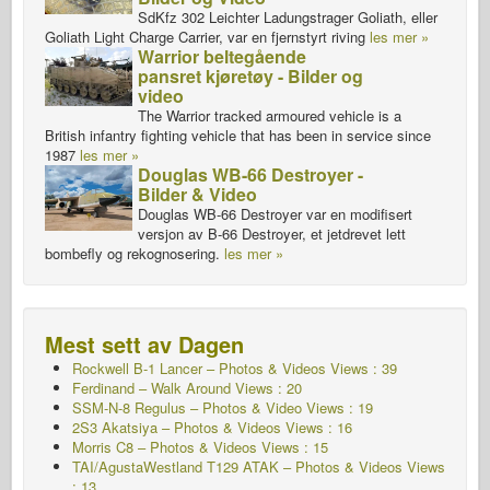
SdKfz 302 Leichter Ladungstrager Goliath, eller
Goliath Light Charge Carrier, var en fjernstyrt riving
les mer »
Warrior beltegående
pansret kjøretøy - Bilder og
video
The Warrior tracked armoured vehicle is a
British infantry fighting vehicle that has been in service since
1987
les mer »
Douglas WB-66 Destroyer -
Bilder & Video
Douglas WB-66 Destroyer var en modifisert
versjon av B-66 Destroyer, et jetdrevet lett
bombefly og rekognosering.
les mer »
Mest sett av Dagen
Rockwell B-1 Lancer – Photos & Videos Views : 39
Ferdinand – Walk Around Views : 20
SSM-N-8 Regulus – Photos & Video Views : 19
2S3 Akatsiya – Photos & Videos Views : 16
Morris C8 – Photos & Videos Views : 15
TAI/AgustaWestland T129 ATAK – Photos & Videos Views
: 13