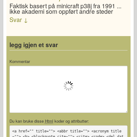
Faktisk basert på minicraft p38j fra 1991 ...
ikke akademi som oppført andre steder
Svar
↓
legg igjen et svar
Kommentar
Du kan bruke disse
Html
koder og attributter:
<a href="" title=""> <abbr title=""> <acronym title
=""> <b> <blockquote cite=""> <cite> <code> <del dat