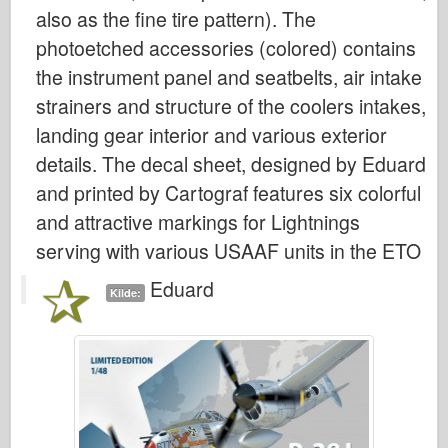
Italeri
also as the fine tire pattern). The
Legenden
photoetched accessories (colored) contains
the instrument panel and seatbelts, air intake
Meng Modell
strainers and structure of the coolers intakes,
Tamiya
landing gear interior and various exterior
Tristar
details. The decal sheet, designed by Eduard
Trompetist
and printed by Cartograf features six colorful
Zvezda
and attractive markings for Lightnings
Album-Bilder
serving with various USAAF units in the ETO
Gå rundt
Eduard
Kilde:
Bøker
Dvder
Kontakt
le Journal
Settene