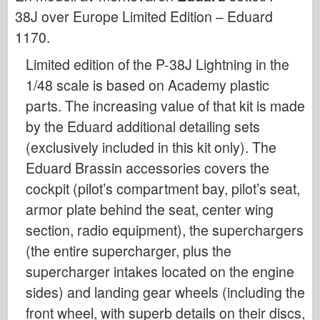
Bronco
38J over Europe Limited Edition – Eduard
Cyber-Hobby
1170
.
Dnepromodel
Limited edition of the P-38J Lightning in the
Dragon
1/48 scale is based on Academy plastic
Eduard
parts. The increasing value of that kit is made
E.T. Modell
by the Eduard additional detailing sets
(exclusively included in this kit only). The
Fine former
Eduard Brassin accessories covers the
Styrker av Tapperhet
cockpit (pilot’s compartment bay, pilot’s seat,
FriulModel
armor plate behind the seat, center wing
Hasegawa
section, radio equipment), the superchargers
Heller (andre)
(the entire supercharger, plus the
HobbyBoss
supercharger intakes located on the engine
IBG-modeller
sides) and landing gear wheels (including the
Icm
front wheel, with superb details on their discs,