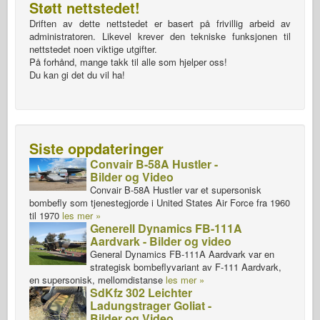
Støtt nettstedet!
Driften av dette nettstedet er basert på frivillig arbeid av
administratoren. Likevel krever den tekniske funksjonen til
nettstedet noen viktige utgifter.
På forhånd, mange takk til alle som hjelper oss!
Du kan gi det du vil ha!
Siste oppdateringer
Convair B-58A Hustler -
Bilder og Video
Convair B-58A Hustler var et supersonisk
bombefly som tjenestegjorde i United States Air Force fra 1960
til 1970
les mer »
Generell Dynamics FB-111A
Aardvark - Bilder og video
General Dynamics FB-111A Aardvark var en
strategisk bombeflyvariant av F-111 Aardvark,
en supersonisk, mellomdistanse
les mer »
SdKfz 302 Leichter
Ladungstrager Goliat -
Bilder og Video