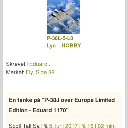
e
er
o
e
bl
o
di
e
b
ar
st
r
d
t
o
d
o
o
n
P-38L-5-L0
k
Lyn – HOBBY
BOSS 80284
Skrevet i
Eduard
.
Merket:
Fly
,
Side 38
En tanke på "
P-38J over Europa Limited
Edition - Eduard 1170
"
Scott Tait
Sa
På
5. juni 2017 På 16 t 02 min
: