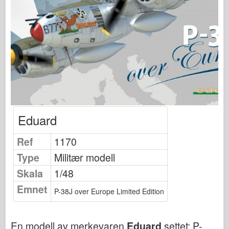
Osprey Publisering
Skvadron Signal
TankPower
Lastebiler og tanker
Waffen-Arsenal
Wydawnictwo Militaria
Maquettes
Eduard
Academy
Ace Modeller
Ref
1170
AFV Klubb
Type
Militær modell
Airfix
Skala
1/48
Luftforsvaret
Emnet
P-38J over Europe Limited Edition
AZ Modell
Svart Hund
En modell av merkevaren
Eduard
settet:
P-