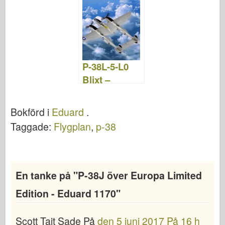
e
er
o
e
bl
o
di
e
b
ar
st
r
d
t
o
d
o
o
n
P-38L-5-L0
k
Blixt –
HOBBY
BOSS 80284
Bokförd i
Eduard
.
Taggade:
Flygplan
,
p-38
En tanke på "
P-38J över Europa Limited
Edition - Eduard 1170
"
Scott Tait
Sade
På
den 5 juni 2017 På 16 h