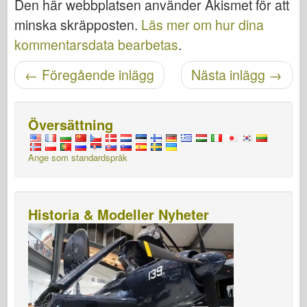
Den här webbplatsen använder Akismet för att
minska skräpposten.
Läs mer om hur dina
kommentarsdata bearbetas
.
Posta navigering
←
Föregående inlägg
Nästa inlägg
→
Översättning
Ange som standardspråk
Historia & Modeller Nyheter