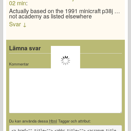
02 min
:
Actually based on the 1991 minicraft p38j …
not academy as listed elsewhere
Svar
↓
Lämna svar
Kommentar
Du kan använda dessa
Html
Taggar och attribut:
<a href="" title=""> <abbr title=""> <acronym title