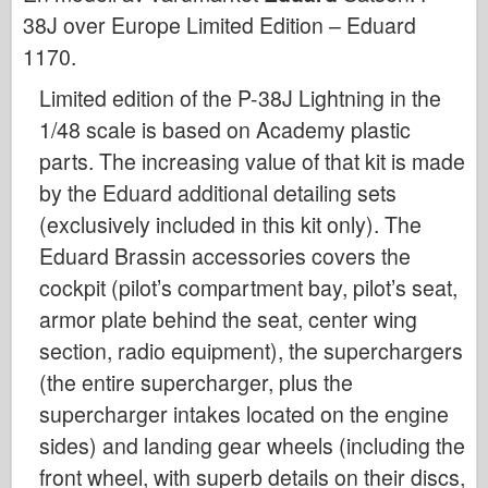
Bronco
38J over Europe Limited Edition – Eduard
Cyber-Hobby
1170
.
Dnepromodel (dnepromodel)
Limited edition of the P-38J Lightning in the
Dragon
1/48 scale is based on Academy plastic
Eduard
parts. The increasing value of that kit is made
E.T. Modell
by the Eduard additional detailing sets
(exclusively included in this kit only). The
Fina mögel
Eduard Brassin accessories covers the
Tapperhetskrafter
cockpit (pilot’s compartment bay, pilot’s seat,
Friulmodel
armor plate behind the seat, center wing
Hasegawa
section, radio equipment), the superchargers
Heller (också)
(the entire supercharger, plus the
HobbyBoss (hobbyboss)
supercharger intakes located on the engine
IBG-modeller
sides) and landing gear wheels (including the
Icm
front wheel, with superb details on their discs,