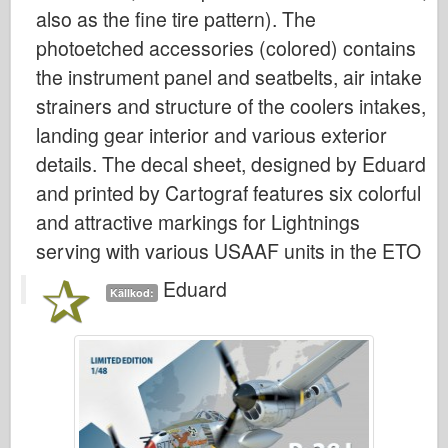
Italeri
also as the fine tire pattern). The
Legend
photoetched accessories (colored) contains
the instrument panel and seatbelts, air intake
Meng Modell
strainers and structure of the coolers intakes,
Tamiya
landing gear interior and various exterior
Tristar
details. The decal sheet, designed by Eduard
Trumpetare
and printed by Cartograf features six colorful
Zvezda
and attractive markings for Lightnings
Album-Foton
serving with various USAAF units in the ETO
Gå runt
Eduard
Källkod:
Böcker
Dvd
Kontakta
le Föra journal över
Satserna