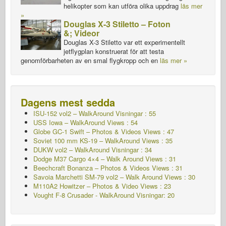
helikopter som kan utföra olika uppdrag
läs mer
»
Douglas X-3 Stiletto – Foton
&; Videor
Douglas X-3 Stiletto var ett experimentellt
jetflygplan konstruerat för att testa
genomförbarheten av en smal flygkropp och en
läs mer »
Dagens mest sedda
ISU-152 vol2 – WalkAround
Visningar : 55
USS Iowa – WalkAround Views : 54
Globe GC-1 Swift – Photos & Videos Views : 47
Soviet 100 mm KS-19 – WalkAround Views : 35
DUKW vol2 – WalkAround
Visningar : 34
Dodge M37 Cargo 4×4 – Walk Around Views : 31
Beechcraft Bonanza – Photos & Videos Views : 31
Savoia Marchetti SM-79 vol2 – Walk Around Views : 30
M110A2 Howitzer – Photos & Video Views : 23
Vought F-8 Crusader - WalkAround Visningar: 20