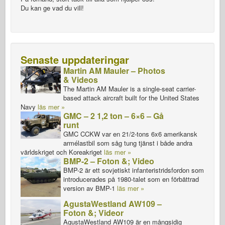
Du kan ge vad du vill!
Senaste uppdateringar
Martin AM Mauler – Photos
& Videos
The Martin AM Mauler is a single-seat carrier-
based attack aircraft built for the United States
Navy
läs mer »
GMC – 2 1,2 ton – 6×6 – Gå
runt
GMC CCKW var en 21/2-tons 6x6 amerikansk
armélastbil som såg tung tjänst i både andra
världskriget och Koreakriget
läs mer »
BMP-2 – Foton &; Video
BMP-2 är ett sovjetiskt infanteristridsfordon som
introducerades på 1980-talet som en förbättrad
version av BMP-1
läs mer »
AgustaWestland AW109 –
Foton &; Videor
AgustaWestland AW109 är en mångsidig