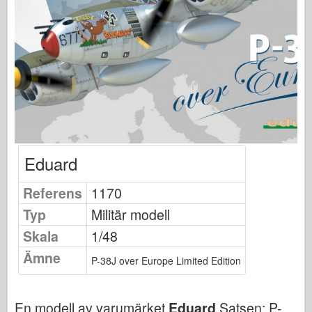
Osprey Förlag
Skvadronsignal
Tankpower
Lastbilar & Tankar
Waffen-Arsenal
Wydawnictwo Militaria
Maquettes (maquettes)
Eduard
Academy
Ace Modeller
Referens
1170
AFV-klubb
Typ
Militär modell
Airfix
Skala
1/48
Flygvapnet
Ämne
P-38J over Europe Limited Edition
AZ-modell
Svart hund
En modell av varumärket
Eduard
Satsen:
P-