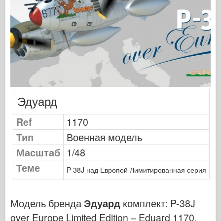
Сигнал эскадрильи
ТанкВласть
Грузовики и танки
Ваффен-Арсенал
Wydawnictwo Милитария
Макеты
Эдуард
Академии
Модели тузов
Ref
1170
Клуб AFV
Тип
Военная модель
Airfix
Масштаб
1/48
Ввс
Теме
P-38J над Европой Лимитированная серия
Модель АЗ
Черная собака
Модель бренда
Эдуард
комплект:
P-38J
Бронко
over Europe Limited Edition – Eduard 1170
.