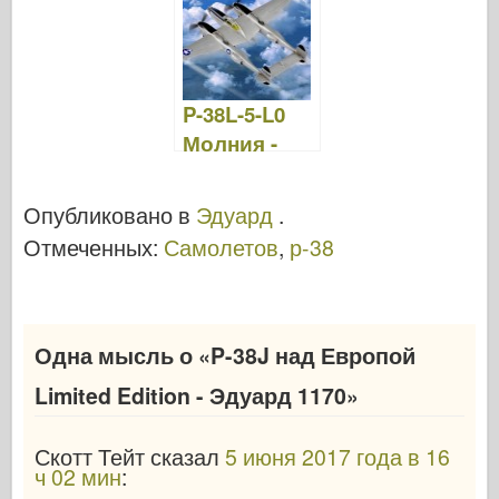
b
ar
st
r
d
t
o
d
o
o
n
P-38L-5-L0
k
Молния -
HOBBY
BOSS 80284
Опубликовано в
Эдуард
.
Отмеченных:
Самолетов
,
р-38
Одна мысль о «
P-38J над Европой
Limited Edition - Эдуард 1170
»
Скотт Тейт
сказал
5 июня 2017 года в 16
ч 02 мин
: