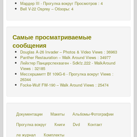
Мардер III - Прогулка вокруг Просмотров : 4
Bell V-22 Osprey – Обзоры: 4
Самые просматриваемые
сообщения
Douglas A-26 Invader – Photos & Video Views : 36963
Panther Restauration – Walk Around Views : 34977
Лейхтер Панцерспехваген - Sdkfz.222 - WalkAround
Views : 32185
Мессершмитт Bf 109G-6 - Прогулка вокруг
Views :
26344
Focke-Wulf FW-190 – Walk Around Views : 25474
Документации
Макеты
Альбомы-Фотографии
Прогулка вокруг
Книги
Dvd
Контакт
ле журнал
Комплекты