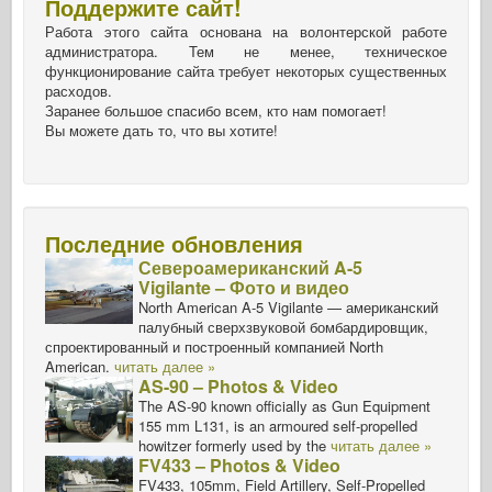
Поддержите сайт!
Работа этого сайта основана на волонтерской работе
администратора. Тем не менее, техническое
функционирование сайта требует некоторых существенных
расходов.
Заранее большое спасибо всем, кто нам помогает!
Вы можете дать то, что вы хотите!
Последние обновления
Североамериканский A-5
Vigilante – Фото и видео
North American A-5 Vigilante — американский
палубный сверхзвуковой бомбардировщик,
спроектированный и построенный компанией North
American.
читать далее »
AS-90 – Photos & Video
The AS-90 known officially as Gun Equipment
155 mm L131, is an armoured self-propelled
howitzer formerly used by the
читать далее »
FV433 – Photos & Video
FV433, 105mm, Field Artillery, Self-Propelled