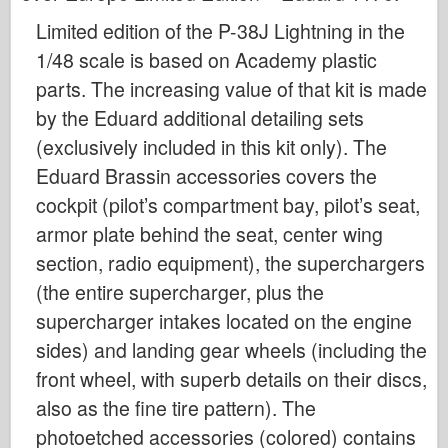
Кибер-хобби
Limited edition of the P-38J Lightning in the
Днепромодель
1/48 scale is based on Academy plastic
Дракона
parts. The increasing value of that kit is made
Эдуард
by the Eduard additional detailing sets
E.T. Модель
(exclusively included in this kit only). The
Eduard Brassin accessories covers the
Тонкие формы
cockpit (pilot’s compartment bay, pilot’s seat,
Силы доблести
armor plate behind the seat, center wing
ФриулМодель
section, radio equipment), the superchargers
Хасэгава
(the entire supercharger, plus the
Хеллер
supercharger intakes located on the engine
ХоббиБос
sides) and landing gear wheels (including the
Модели IBG
front wheel, with superb details on their discs,
Jc.
also as the fine tire pattern). The
Италери
photoetched accessories (colored) contains