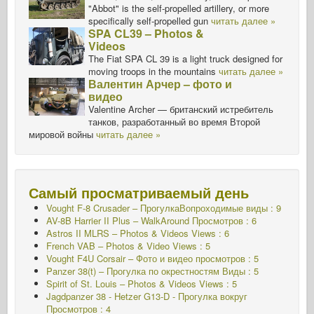
"Abbot" is the self-propelled artillery, or more
specifically self-propelled gun
читать далее »
SPA CL39 – Photos &
Videos
The Fiat SPA CL 39 is a light truck designed for
moving troops in the mountains
читать далее »
Валентин Арчер – фото и
видео
Valentine Archer — британский истребитель
танков, разработанный во время Второй
мировой войны
читать далее »
Самый просматриваемый день
Vought F-8 Crusader – ПрогулкаВопроходимые виды : 9
AV-8B Harrier II Plus – WalkAround Просмотров : 6
Astros II MLRS – Photos & Videos Views : 6
French VAB – Photos & Video Views : 5
Vought F4U Corsair – Фото и видео просмотров : 5
Panzer 38(t) – Прогулка по окрестностям Виды : 5
Spirit of St. Louis – Photos & Videos Views : 5
Jagdpanzer 38 - Hetzer G13-D - Прогулка вокруг
Просмотров : 4