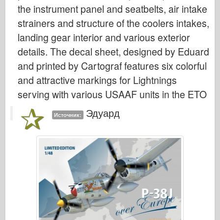
Легенда
the instrument panel and seatbelts, air intake
strainers and structure of the coolers intakes,
Менг Модель
landing gear interior and various exterior
Тамия
details. The decal sheet, designed by Eduard
Tristar
and printed by Cartograf features six colorful
Трубач
and attractive markings for Lightnings
Звезда
serving with various USAAF units in the ETO
Альбомы-Фотографии
Эдуард
Источник:
Прогулка вокруг
Книги
Dvd
Контакт
ле журнал
Комплекты