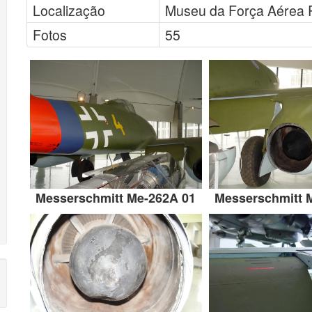
Localização
Museu da Força Aérea 
Fotos
55
Messerschmitt Me-262A 01
Messerschmitt 