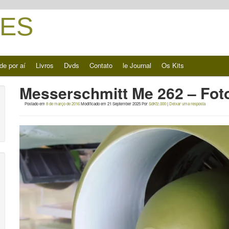
ES
de por aí
Livros
Dvds
Contato
le Journal
Os Kits
Messerschmitt Me 262 – Fot
Postado em
8 de março de 2016
Modificado em
21 September 2025
Por
SdKfz.000
|
Deixar uma resposta