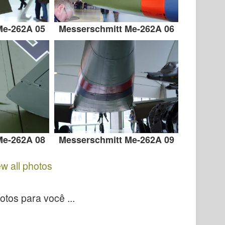
Me-262A 05
Messerschmitt Me-262A 06
Me-262A 08
Messerschmitt Me-262A 09
ew all photos
tos para você ...