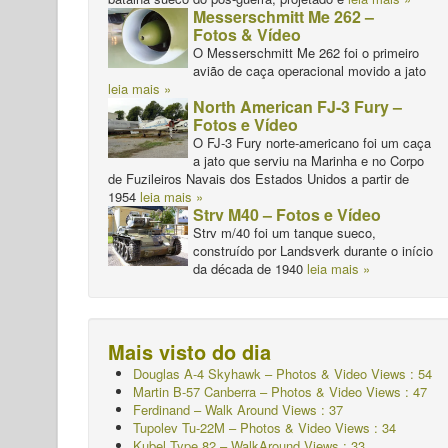
Messerschmitt Me 262 –
Fotos & Vídeo
O Messerschmitt Me 262 foi o primeiro
avião de caça operacional movido a jato
leia mais »
North American FJ-3 Fury –
Fotos e Vídeo
O FJ-3 Fury norte-americano foi um caça
a jato que serviu na Marinha e no Corpo
de Fuzileiros Navais dos Estados Unidos a partir de
1954
leia mais »
Strv M40 – Fotos e Vídeo
Strv m/40 foi um tanque sueco,
construído por Landsverk durante o início
da década de 1940
leia mais »
Mais visto do dia
Douglas A-4 Skyhawk – Photos & Video Views : 54
Martin B-57 Canberra – Photos & Video Views : 47
Ferdinand – Walk Around Views : 37
Tupolev Tu-22M – Photos & Video Views : 34
Kubel Type 82 – WalkAround Views : 33