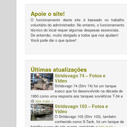
Apoie o site!
O funcionamento deste site é baseado no trabalho
voluntário do administrador. No entanto, o funcionamento
técnico do local requer algumas despesas essenciais.
De antemão, muito obrigado a todos que nos ajudam!
Você pode dar o que quiser!
Últimas atualizações
Stridsvagn 74 – Fotos e
Vídeo
Stridsvagn 74 (Strv 74) foi um tanque
sueco que foi desenvolvido na década de
1950 como uma resposta aos tanques soviéticos T-34 e
IS
leia mais »
Stridsvagn 103 – Fotos e
Vídeo
O Stridsvagn 103 (Strv 103), também
conhecido como S-Tank, foi um tanque de
batalha sueco do pós-guerra, projetado e
leia mais »