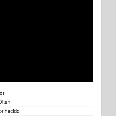
or
Otten
onhecido