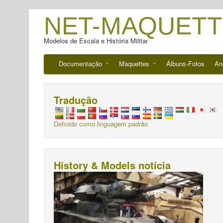
NET-MAQUETT
Modelos de Escala e História Militar
Documentação
Maquettes
Álbuns-Fotos
An
Tradução
Definido como linguagem padrão
History & Models notícia