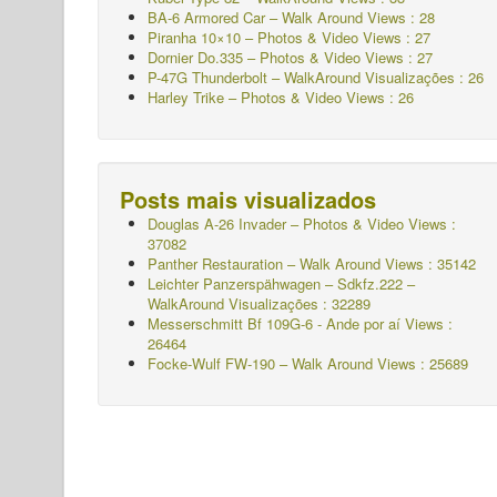
BA-6 Armored Car – Walk Around Views : 28
Piranha 10×10 – Photos & Video Views : 27
Dornier Do.335 – Photos & Video Views : 27
P-47G Thunderbolt – WalkAround
Visualizações : 26
Harley Trike – Photos & Video Views : 26
Posts mais visualizados
Douglas A-26 Invader – Photos & Video Views :
37082
Panther Restauration – Walk Around Views : 35142
Leichter Panzerspähwagen – Sdkfz.222 –
WalkAround
Visualizações : 32289
Messerschmitt Bf 109G-6 - Ande por aí
Views :
26464
Focke-Wulf FW-190 – Walk Around Views : 25689