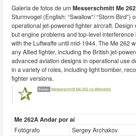
Galeria de fotos de um
Messerschmitt Me 26
Sturmvogel (English: “Swallow”/ “Storm Bird”) o
operational jet-powered fighter aircraft. Design
but engine problems and top-level interference k
with the Luftwaffe until mid-1944. The Me 262 
any Allied fighter, including the British jet-pow
advanced aviation designs in operational use d
in a variety of roles, including light bomber, r
fighter versions.
Messerschmitt Me 262 na Wikipédia
Fonte:
Me 262A Andar por aí
Fotógrafo
Sergey Archakov