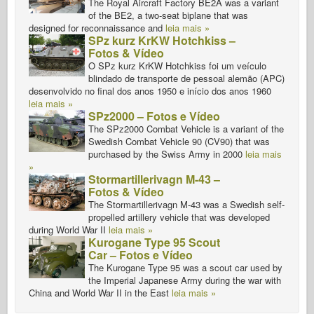
The Royal Aircraft Factory BE2A was a variant
of the BE2, a two-seat biplane that was
designed for reconnaissance and
leia mais »
SPz kurz KrKW Hotchkiss –
Fotos & Vídeo
O SPz kurz KrKW Hotchkiss foi um veículo
blindado de transporte de pessoal alemão (APC)
desenvolvido no final dos anos 1950 e início dos anos 1960
leia mais »
SPz2000 – Fotos e Vídeo
The SPz2000 Combat Vehicle is a variant of the
Swedish Combat Vehicle 90 (CV90) that was
purchased by the Swiss Army in 2000
leia mais
»
Stormartillerivagn M-43 –
Fotos & Vídeo
The Stormartillerivagn M-43 was a Swedish self-
propelled artillery vehicle that was developed
during World War II
leia mais »
Kurogane Type 95 Scout
Car – Fotos e Vídeo
The Kurogane Type 95 was a scout car used by
the Imperial Japanese Army during the war with
China and World War II in the East
leia mais »