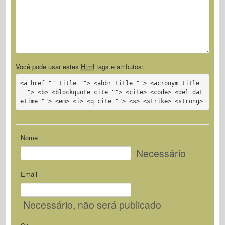
Você pode usar estes
Html
tags e atributos:
<a href="" title=""> <abbr title=""> <acronym title
=""> <b> <blockquote cite=""> <cite> <code> <del dat
etime=""> <em> <i> <q cite=""> <s> <strike> <strong>
Nome
Necessário
Email
Necessário
, não será publicado