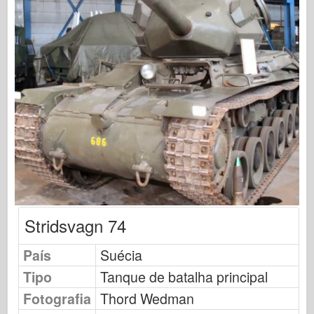
Editora Osprey
Sinal de Esquadrão
TankPower
Caminhões e Tanques
Waffen-Arsenal
Wydawnictwo Militaria
Maquettes
Academia
Modelos Ace
Clube AFV
Stridsvagn 74
Airfix
País
Suécia
Força Aérea
Tipo
Tanque de batalha principal
Modelo AZ
Fotografia
Thord Wedman
Cão Preto