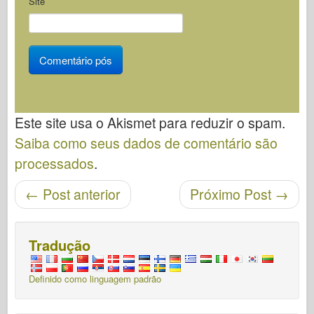
Site
Este site usa o Akismet para reduzir o spam.
Saiba como seus dados de comentário são
processados
.
Navegação pós
←
Post anterior
Próximo Post
→
Tradução
Definido como linguagem padrão