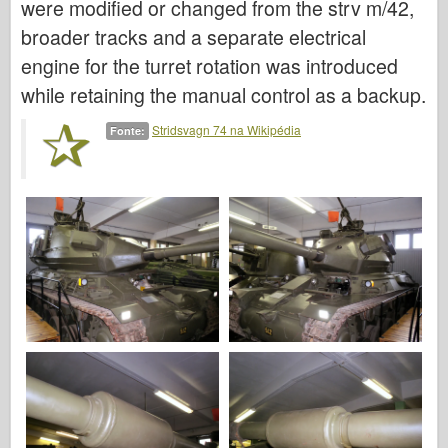
were modified or changed from the strv m/42,
Italeri
broader tracks and a separate electrical
Lenda
engine for the turret rotation was introduced
Modelo Meng
while retaining the manual control as a backup.
Tamiya
Stridsvagn 74 na Wikipédia
Fonte:
Tristar
Trompetista
Zvezda
Álbuns-Fotos
Ande por aí
Livros
Dvds
Contato
le Journal
Os Kits