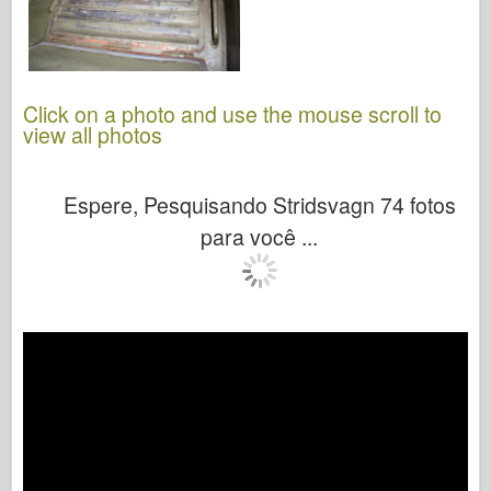
Click on a photo and use the mouse scroll to
view all photos
Espere, Pesquisando Stridsvagn 74 fotos
para você ...