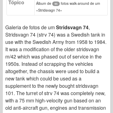
Tópico
Bronco
Álbum de
fotos walk-around de um
95
«Stridsvagn 74»
Cyber-Hobby
Dnepromodel
Galeria de fotos de um
Stridsvagn 74
,
Dragão
Stridsvagn 74 (strv 74) was a Swedish tank in
Eduard
use with the Swedish Army from 1958 to 1984.
Modelo E.T.
It was a modification of the older stridsvagn
Moldes finos
m/42 which was phased out of service in the
Forças de Valor
1950s. Instead of scrapping the vehicles
FriulModel
altogether, the chassis were used to build a
Hasegawa
new tank which could be used as a
Heller
supplement to the newly bought stridsvagn
HobbyBoss
101. The turret of strv 74 was completely new,
with a 75 mm high-velocity gun based on an
Modelos IBG
old anti-aircraft gun, engines and transmission
Icm