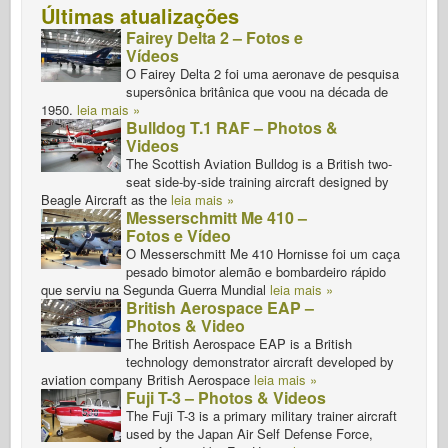
Últimas atualizações
Fairey Delta 2 – Fotos e
Vídeos
O Fairey Delta 2 foi uma aeronave de pesquisa
supersônica britânica que voou na década de
1950.
leia mais »
Bulldog T.1 RAF – Photos &
Videos
The Scottish Aviation Bulldog is a British two-
seat side-by-side training aircraft designed by
Beagle Aircraft as the
leia mais »
Messerschmitt Me 410 –
Fotos e Vídeo
O Messerschmitt Me 410 Hornisse foi um caça
pesado bimotor alemão e bombardeiro rápido
que serviu na Segunda Guerra Mundial
leia mais »
British Aerospace EAP –
Photos & Video
The British Aerospace EAP is a British
technology demonstrator aircraft developed by
aviation company British Aerospace
leia mais »
Fuji T-3 – Photos & Videos
The Fuji T-3 is a primary military trainer aircraft
used by the Japan Air Self Defense Force,