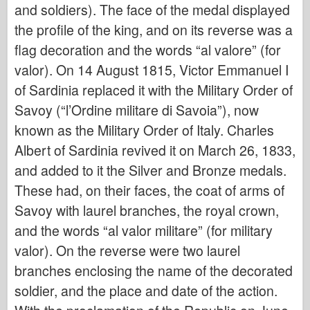
and soldiers). The face of the medal displayed
Italeri
the profile of the king, and on its reverse was a
Lenda
flag decoration and the words “al valore” (for
Modelo Meng
valor). On 14 August 1815, Victor Emmanuel I
Tamiya
of Sardinia replaced it with the Military Order of
Tristar
Savoy (“l’Ordine militare di Savoia”), now
Trompetista
known as the Military Order of Italy. Charles
Zvezda
Albert of Sardinia revived it on March 26, 1833,
Álbuns-Fotos
and added to it the Silver and Bronze medals.
Ande por aí
These had, on their faces, the coat of arms of
Savoy with laurel branches, the royal crown,
Livros
and the words “al valor militare” (for military
Dvds
valor). On the reverse were two laurel
Contato
branches enclosing the name of the decorated
le Journal
soldier, and the place and date of the action.
Os Kits