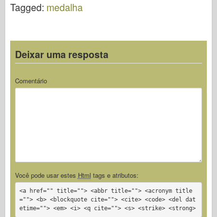
Tagged:
medalha
Deixar uma resposta
Comentário
Você pode usar estes
Html
tags e atributos:
<a href="" title=""> <abbr title=""> <acronym title
=""> <b> <blockquote cite=""> <cite> <code> <del dat
etime=""> <em> <i> <q cite=""> <s> <strike> <strong>