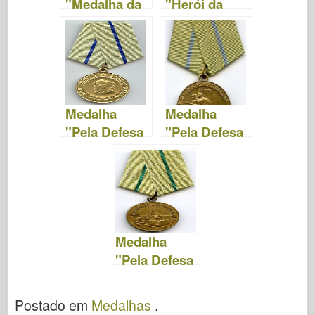
"Medalha da
"Herói da
Frente
União
Oriental"
Soviética"
Medalha
Medalha
"Pela Defesa
"Pela Defesa
de
de Odessa"
Sebastopol"
Medalha
"Pela Defesa
de
Leningrado"
Postado em
Medalhas
.