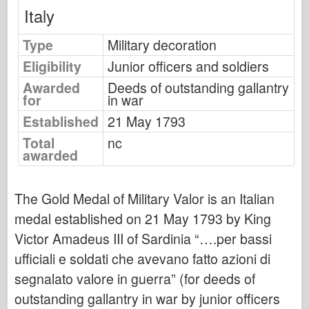
Bronco
Italy
Cyber-Hobby
Type
Military decoration
Dnepromodel
Eligibility
Junior officers and soldiers
Dragão
Awarded
Deeds of outstanding gallantry
Eduard
for
in war
Modelo E.T.
Established
21 May 1793
Moldes finos
Total
nc
awarded
Forças de Valor
FriulModel
The Gold Medal of Military Valor is an Italian
Hasegawa
medal established on 21 May 1793 by King
Heller
Victor Amadeus III of Sardinia “….per bassi
HobbyBoss
ufficiali e soldati che avevano fatto azioni di
Modelos IBG
segnalato valore in guerra” (for deeds of
Icm
outstanding gallantry in war by junior officers