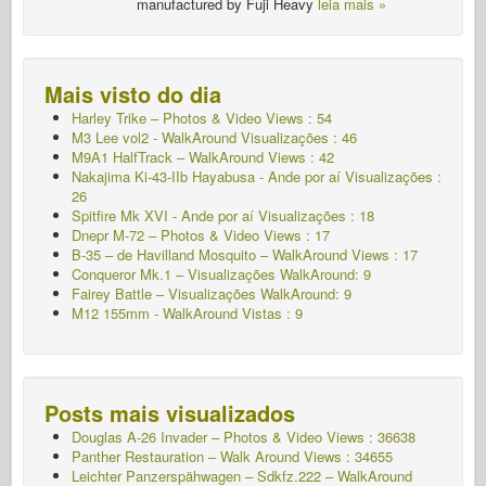
manufactured by Fuji Heavy
leia mais »
Mais visto do dia
Harley Trike – Photos & Video Views : 54
M3 Lee vol2 - WalkAround
Visualizações : 46
M9A1 HalfTrack – WalkAround Views : 42
Nakajima Ki-43-IIb Hayabusa - Ande por aí
Visualizações :
26
Spitfire Mk XVI - Ande por aí
Visualizações : 18
Dnepr M-72 – Photos & Video Views : 17
B-35 – de Havilland Mosquito – WalkAround Views : 17
Conqueror Mk.1 – Visualizações WalkAround: 9
Fairey Battle – Visualizações WalkAround: 9
M12 155mm - WalkAround
Vistas : 9
Posts mais visualizados
Douglas A-26 Invader – Photos & Video Views : 36638
Panther Restauration – Walk Around Views : 34655
Leichter Panzerspähwagen – Sdkfz.222 – WalkAround