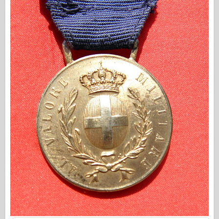
Editora Osprey
Sinal de Esquadrão
TankPower
Caminhões e Tanques
Waffen-Arsenal
Wydawnictwo Militaria
Maquettes
Academia
Modelos Ace
Clube AFV
Airfix
Força Aérea
Modelo AZ
Cão Preto