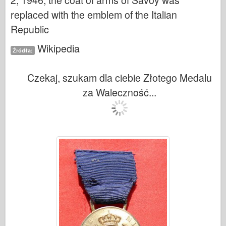
2, 1946, the coat of arms of Savoy was
replaced with the emblem of the Italian
Republic
Wikipedia
Źródła:
Czekaj, szukam dla ciebie Złotego Medalu
za Waleczność...