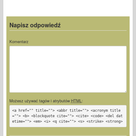
Napisz odpowiedź
Komentarz
Możesz używać tagów i atrybutów
HTML
:
<a href="" title=""> <abbr title=""> <acronym title
=""> <b> <blockquote cite=""> <cite> <code> <del dat
etime=""> <em> <i> <q cite=""> <s> <strike> <strong>