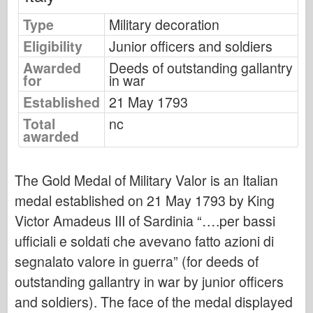
Cyber-Hobby
Type
Military decoration
Dnepromodel ( Dnepromodel )
Eligibility
Junior officers and soldiers
Dragon
Awarded
Deeds of outstanding gallantry
Eduard
for
in war
E.T. Model
Established
21 May 1793
Drobne formy
Total
nc
awarded
Siły Waleczności
Friulmodel
The Gold Medal of Military Valor is an Italian
Hasegawa
medal established on 21 May 1793 by King
Heller
Victor Amadeus III of Sardinia “….per bassi
HobbyBoss ( HobbyBoss )
ufficiali e soldati che avevano fatto azioni di
Modele IBG
segnalato valore in guerra” (for deeds of
Icm
outstanding gallantry in war by junior officers
and soldiers). The face of the medal displayed
Italeri