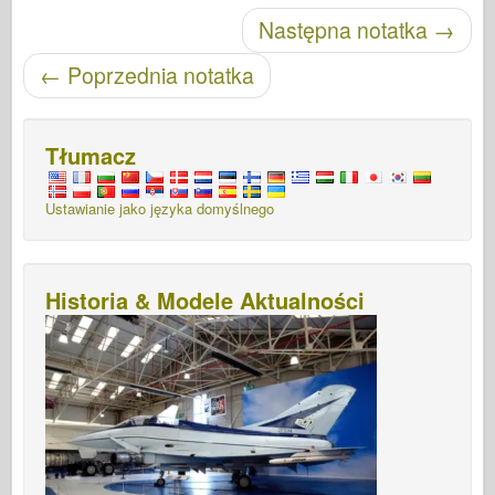
Nawigacja po wpisach
Następna notatka
→
←
Poprzednia notatka
Tłumacz
Ustawianie jako języka domyślnego
Historia & Modele Aktualności