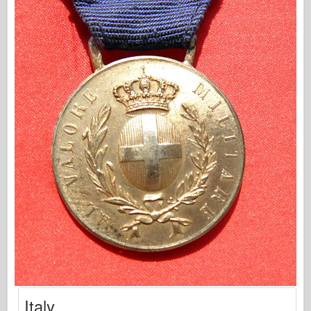
Sygnał eskadry
Tankpower
Ciężarówki & Czołgi
Waffen-Arsenał
Wydawnictwo Militaria
Maquettes
Akademii
Modele asów
Klub AFV
Airfix
Siły Powietrzne
AZ Model
Czarny pies
Bronco
Italy