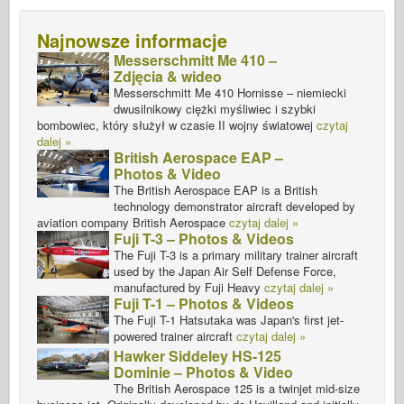
Najnowsze informacje
Messerschmitt Me 410 –
Zdjęcia & wideo
Messerschmitt Me 410 Hornisse – niemiecki
dwusilnikowy ciężki myśliwiec i szybki
bombowiec, który służył w czasie II wojny światowej
czytaj
dalej »
British Aerospace EAP –
Photos & Video
The British Aerospace EAP is a British
technology demonstrator aircraft developed by
aviation company British Aerospace
czytaj dalej »
Fuji T-3 – Photos & Videos
The Fuji T-3 is a primary military trainer aircraft
used by the Japan Air Self Defense Force,
manufactured by Fuji Heavy
czytaj dalej »
Fuji T-1 – Photos & Videos
The Fuji T-1 Hatsutaka was Japan's first jet-
powered trainer aircraft
czytaj dalej »
Hawker Siddeley HS-125
Dominie – Photos & Video
The British Aerospace 125 is a twinjet mid-size