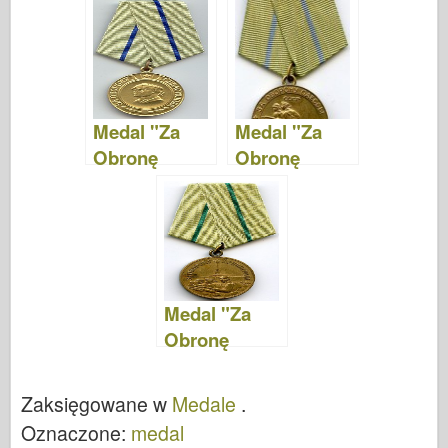
Wschodniego
Związku
"
Radzieckiego
"
Medal "Za
Medal "Za
Obronę
Obronę
Sewastopola"
Odessy"
Medal "Za
Obronę
Leningradu"
Zaksięgowane w
Medale
.
Oznaczone:
medal