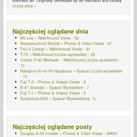
business jet. Originally developed by de Havilland and initially
czytaj dalej »
Najczęściej oglądane dnia
M3 Lee – WalkAround Views : 82
Messerschmitt Me208 – Photos & Video Views : 67
F4U-4 Corsair – WalkAround Views : 31
T-70 – WalkAround
Liczba wyświetleń : 28
Curtiss P-40 Warhawk – WalkAround
Liczba wyświetleń :
13
Nakajima Ki-43-IIb Hayabusa – Spacer
Liczba wyświetleń
: 13
Fuji T-3 – Photos & Videos Views : 8
B-47 Stratojet – Spacer Wyświetleń : 7
Fuji T-1 – Photos & Videos Views : 5
Szarańcza M22 – Spacer
Wyświetlenia : 5
Najczęściej oglądane posty
Douglas A-26 Invader – Photos & Video Views : 36633