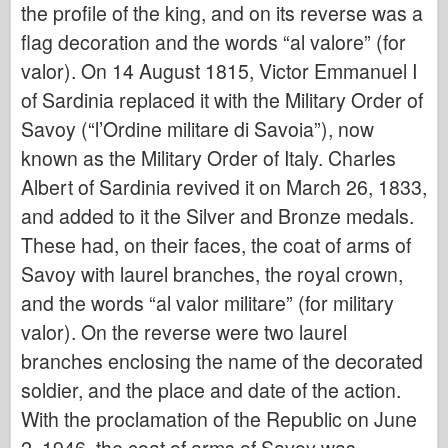
the profile of the king, and on its reverse was a
Legendy
flag decoration and the words “al valore” (for
Meng Model
valor). On 14 August 1815, Victor Emmanuel I
Tamiya
of Sardinia replaced it with the Military Order of
Tristar
Savoy (“l’Ordine militare di Savoia”), now
Trębacz
known as the Military Order of Italy. Charles
Zvezda
Albert of Sardinia revived it on March 26, 1833,
Albumy-Zdjęcia
and added to it the Silver and Bronze medals.
Spacer
These had, on their faces, the coat of arms of
Savoy with laurel branches, the royal crown,
Książki
and the words “al valor militare” (for military
Dvd
valor). On the reverse were two laurel
Kontakt
branches enclosing the name of the decorated
dziennik le
soldier, and the place and date of the action.
Zestawy
With the proclamation of the Republic on June