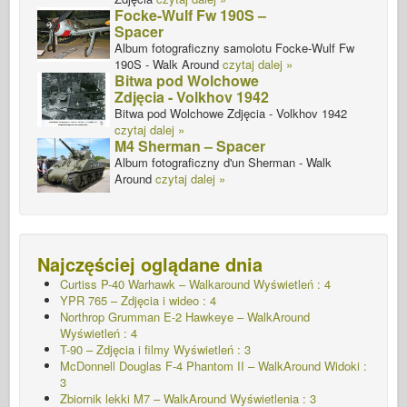
Focke-Wulf Fw 190S –
Spacer
Album fotograficzny samolotu Focke-Wulf Fw
190S - Walk Around
czytaj dalej »
Bitwa pod Wolchowe
Zdjęcia - Volkhov 1942
Bitwa pod Wolchowe Zdjęcia - Volkhov 1942
czytaj dalej »
M4 Sherman – Spacer
Album fotograficzny d'un Sherman - Walk
Around
czytaj dalej »
Najczęściej oglądane dnia
Curtiss P-40 Warhawk – Walkaround Wyświetleń : 4
YPR 765 – Zdjęcia i wideo : 4
Northrop Grumman E-2 Hawkeye – WalkAround
Wyświetleń : 4
T-90 – Zdjęcia i filmy Wyświetleń : 3
McDonnell Douglas F-4 Phantom II – WalkAround Widoki :
3
Zbiornik lekki M7 – WalkAround
Wyświetlenia : 3