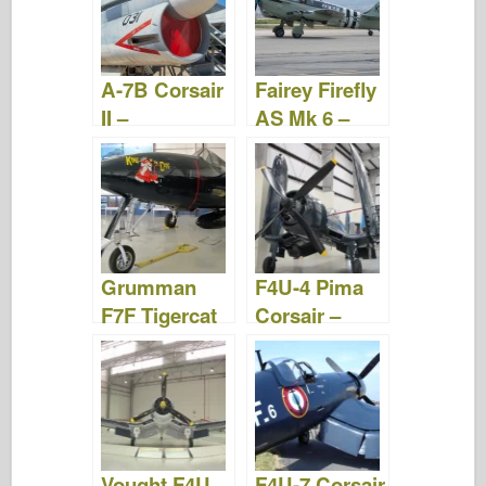
A-7B Corsair
Fairey Firefly
II –
AS Mk 6 –
WalkAround
WalkAround
Grumman
F4U-4 Pima
F7F Tigercat
Corsair –
–
WalkAround
WalkAround
Vought F4U
F4U-7 Corsair