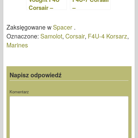
Corsair –
–
WalkAround
WalkAround
Zaksięgowane w
Spacer
.
Oznaczone:
Samolot
,
Corsair
,
F4U-4 Korsarz
,
Marines
Napisz odpowiedź
Komentarz