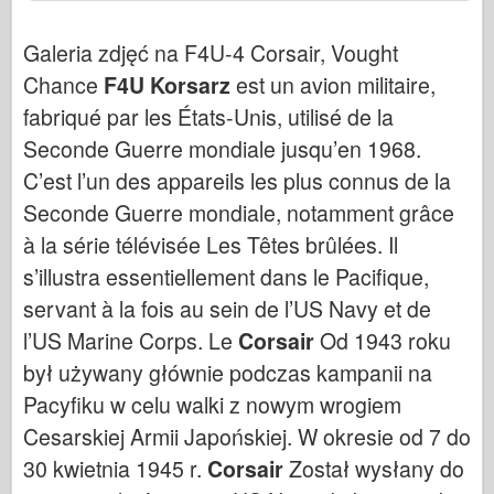
Cyber-Hobby
Galeria zdjęć na F4U-4 Corsair, Vought
Dnepromodel ( Dnepromodel )
Chance
F4U Korsarz
est un avion militaire,
Dragon
fabriqué par les États-Unis, utilisé de la
Eduard
Seconde Guerre mondiale jusqu’en 1968.
E.T. Model
C’est l’un des appareils les plus connus de la
Drobne formy
Seconde Guerre mondiale, notamment grâce
Siły Waleczności
à la série télévisée Les Têtes brûlées. Il
Friulmodel
s’illustra essentiellement dans le Pacifique,
Hasegawa
servant à la fois au sein de l’US Navy et de
Heller
l’US Marine Corps. Le
Corsair
Od 1943 roku
HobbyBoss ( HobbyBoss )
był używany głównie podczas kampanii na
Pacyfiku w celu walki z nowym wrogiem
Modele IBG
Cesarskiej Armii Japońskiej. W okresie od 7 do
Icm
30 kwietnia 1945 r.
Corsair
Został wysłany do
Italeri