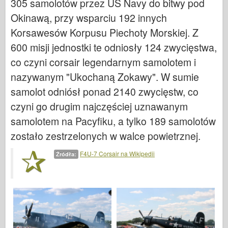
305 samolotów przez US Navy do bitwy pod
Legendy
Okinawą, przy wsparciu 192 innych
Meng Model
Korsawesów Korpusu Piechoty Morskiej. Z
Tamiya
600 misji jednostki te odniosły 124 zwycięstwa,
Tristar
co czyni corsair legendarnym samolotem i
Trębacz
nazywanym "Ukochaną Zokawy". W sumie
Zvezda
samolot odniósł ponad 2140 zwycięstw, co
czyni go drugim najczęściej uznawanym
Albumy-Zdjęcia
samolotem na Pacyfiku, a tylko 189 samolotów
Spacer
zostało zestrzelonych w walce powietrznej.
Książki
F4U-7 Corsair na Wikipedii
Dvd
Źródła:
Kontakt
dziennik le
Zestawy