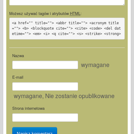
Możesz używać tagów i atrybutów
HTML
:
<a href="" title=""> <abbr title=""> <acronym title
=""> <b> <blockquote cite=""> <cite> <code> <del dat
etime=""> <em> <i> <q cite=""> <s> <strike> <strong>
Nazwa
wymagane
E-mail
wymagane
, Nie zostanie opublikowane
Strona internetowa