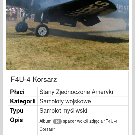
Sygnał eskadry
Tankpower
Ciężarówki & Czołgi
Waffen-Arsenał
Wydawnictwo Militaria
Maquettes
Akademii
Modele asów
F4U-4 Korsarz
Klub AFV
Płaci
Airfix
Stany Zjednoczone Ameryki
Kategorii
Samoloty wojskowe
Siły Powietrzne
Typu
Samolot myśliwski
AZ Model
Opis
Czarny pies
Album
spacer wokół zdjęcia "F4U-4
30
Bronco
Corsair"