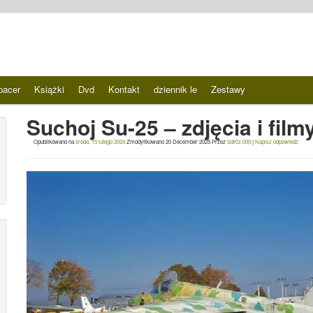
pacer
Książki
Dvd
Kontakt
dziennik le
Zestawy
Suchoj Su-25 – zdjęcia i film
Opublikowano na
środa, 15 lutego 2024
Zmodyfikowano
20 December 2025
Przez
SdKfz.000
|
Napisz odpowiedź