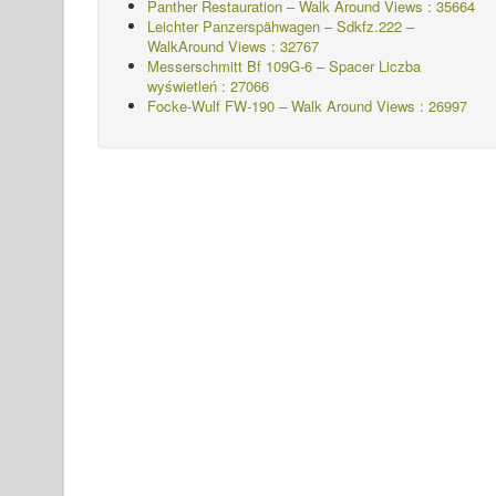
Panther Restauration – Walk Around Views : 35664
Leichter Panzerspähwagen – Sdkfz.222 –
WalkAround
Views : 32767
Messerschmitt Bf 109G-6 – Spacer
Liczba
wyświetleń : 27066
Focke-Wulf FW-190 – Walk Around Views : 26997