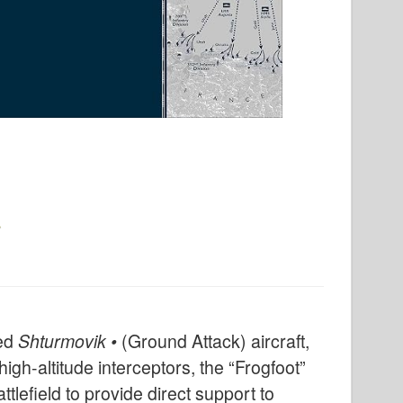
ed
Shturmovik •
(Ground Attack) aircraft,
igh-altitude interceptors, the “Frogfoot”
attlefield to provide direct support to