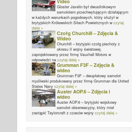
Video
Gloster Javelin był dwusilnikowym
samolotem przechwytującym działającym
w każdych warunkach pogodowych, który służył w
brytyjskich Królewskich Siłach Powietrznych w
czytaj
dalej »
Czołg Churchill – Zdjęcia &
Wideo
Churchill – brytyjski czołg piechoty z
okresu II wojny światowej,
zaprojektowany przez firmę Vauxhall Motors w
odpowiedzi na
czytaj dalej »
Grumman F3F – Zdjęcia &
wideo
Grumman F3F – dwupłatowy samolot
myśliwski produkowany przez firmę Grumman dla United
States Navy
czytaj dalej »
Auster AOP.6 – Zdjęcia i
wideo
Auster AOP.6 – brytyjski wojskowy
samolot obserwacyjny, który miał
zastąpić Taylorcraft z czasów wojny
czytaj dalej »