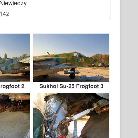
Niewiedzy
142
rogfoot 2
Sukhoi Su-25 Frogfoot 3