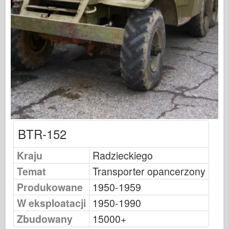
Sygnał eskadry
Tankpower
Ciężarówki & Czołgi
Waffen-Arsenał
Wydawnictwo Militaria
Maquettes
Akademii
Modele asów
BTR-152
Klub AFV
Kraju
Airfix
Radzieckiego
Temat
Transporter opancerzony
Siły Powietrzne
Produkowane
1950-1959
AZ Model
W eksploatacji
1950-1990
Czarny pies
Zbudowany
15000+
Bronco