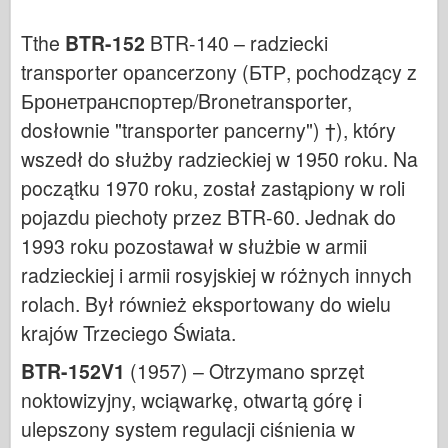
Cyber-Hobby
Tthe
BTR-152
BTR-140 – radziecki
Dnepromodel ( Dnepromodel )
transporter opancerzony (БТР, pochodzący z
Dragon
Бронетранспортер/Bronetransporter,
Eduard
dosłownie "transporter pancerny") †), który
E.T. Model
wszedł do służby radzieckiej w 1950 roku. Na
Drobne formy
początku 1970 roku, został zastąpiony w roli
Siły Waleczności
pojazdu piechoty przez BTR-60. Jednak do
Friulmodel
1993 roku pozostawał w służbie w armii
Hasegawa
radzieckiej i armii rosyjskiej w różnych innych
rolach. Był również eksportowany do wielu
Heller
krajów Trzeciego Świata.
HobbyBoss ( HobbyBoss )
Modele IBG
BTR-152V1
(1957) – Otrzymano sprzęt
noktowizyjny, wciąwarkę, otwartą górę i
Icm
ulepszony system regulacji ciśnienia w
Italeri