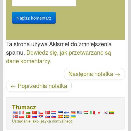
Ta strona używa Akismet do zmniejszenia
spamu.
Dowiedz się, jak przetwarzane są
dane komentarzy
.
Nawigacja po wpisach
Następna notatka
→
←
Poprzednia notatka
Tłumacz
Ustawianie jako języka domyślnego