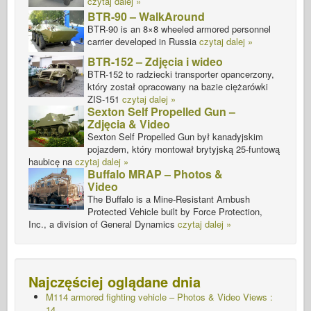
czytaj dalej »
BTR-90 – WalkAround
BTR-90 is an 8×8 wheeled armored personnel
carrier developed in Russia
czytaj dalej »
BTR-152 – Zdjęcia i wideo
BTR-152 to radziecki transporter opancerzony,
który został opracowany na bazie ciężarówki
ZIS-151
czytaj dalej »
Sexton Self Propelled Gun –
Zdjęcia & Video
Sexton Self Propelled Gun był kanadyjskim
pojazdem, który montował brytyjską 25-funtową
haubicę na
czytaj dalej »
Buffalo MRAP – Photos &
Video
The Buffalo is a Mine-Resistant Ambush
Protected Vehicle built by Force Protection,
Inc., a division of General Dynamics
czytaj dalej »
Najczęściej oglądane dnia
M114 armored fighting vehicle – Photos & Video Views :
14