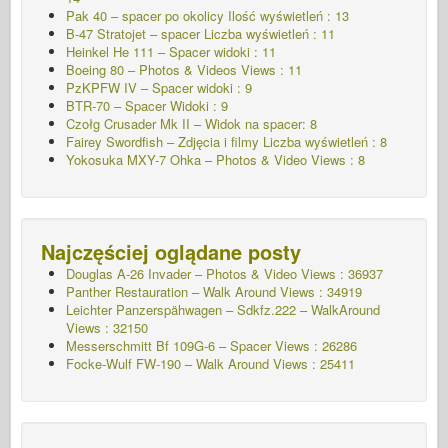
Pak 40 – spacer po okolicy Ilość wyświetleń : 13
B-47 Stratojet – spacer Liczba wyświetleń : 11
Heinkel He 111 – Spacer widoki : 11
Boeing 80 – Photos & Videos Views : 11
PzKPFW IV – Spacer widoki : 9
BTR-70 – Spacer Widoki : 9
Czołg Crusader Mk II – Widok na spacer: 8
Fairey Swordfish – Zdjęcia i filmy Liczba wyświetleń : 8
Yokosuka MXY-7 Ohka – Photos & Video Views : 8
Najczęściej oglądane posty
Douglas A-26 Invader – Photos & Video Views : 36937
Panther Restauration – Walk Around Views : 34919
Leichter Panzerspähwagen – Sdkfz.222 – WalkAround
Views : 32150
Messerschmitt Bf 109G-6 – Spacer
Views : 26286
Focke-Wulf FW-190 – Walk Around Views : 25411