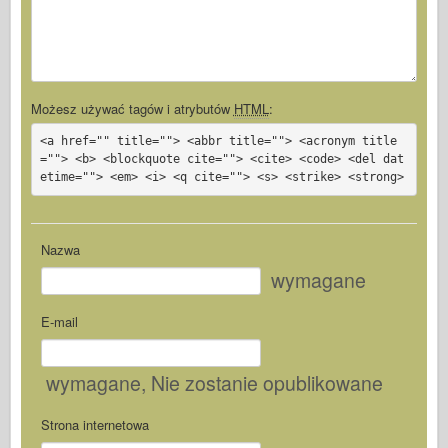
Możesz używać tagów i atrybutów
HTML
:
<a href="" title=""> <abbr title=""> <acronym title
=""> <b> <blockquote cite=""> <cite> <code> <del dat
etime=""> <em> <i> <q cite=""> <s> <strike> <strong>
Nazwa
wymagane
E-mail
wymagane
, Nie zostanie opublikowane
Strona internetowa