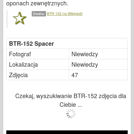
oponach zewnętrznych.
Legendy
Meng Model
BTR-152 na Wikipedii
Źródła:
Tamiya
Tristar
Trębacz
BTR-152 Spacer
Zvezda
Fotograf
Niewiedzy
Albumy-Zdjęcia
Lokalizacja
Niewiedzy
Spacer
Zdjęcia
47
Książki
Dvd
Czekaj, wyszukiwanie BTR-152 zdjęcia dla
Kontakt
Ciebie ...
dziennik le
Zestawy