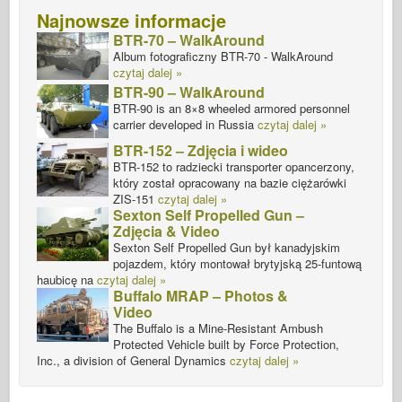
Najnowsze informacje
BTR-70 – WalkAround
Album fotograficzny BTR-70 - WalkAround
czytaj dalej »
BTR-90 – WalkAround
BTR-90 is an 8×8 wheeled armored personnel
carrier developed in Russia
czytaj dalej »
BTR-152 – Zdjęcia i wideo
BTR-152 to radziecki transporter opancerzony,
który został opracowany na bazie ciężarówki
ZIS-151
czytaj dalej »
Sexton Self Propelled Gun –
Zdjęcia & Video
Sexton Self Propelled Gun był kanadyjskim
pojazdem, który montował brytyjską 25-funtową
haubicę na
czytaj dalej »
Buffalo MRAP – Photos &
Video
The Buffalo is a Mine-Resistant Ambush
Protected Vehicle built by Force Protection,
Inc., a division of General Dynamics
czytaj dalej »