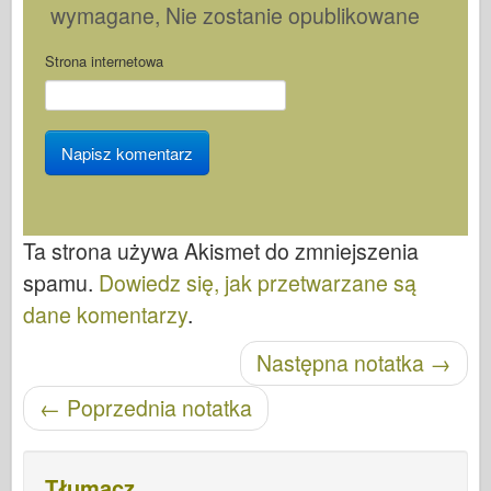
wymagane
, Nie zostanie opublikowane
Strona internetowa
Ta strona używa Akismet do zmniejszenia
spamu.
Dowiedz się, jak przetwarzane są
dane komentarzy
.
Nawigacja po wpisach
Następna notatka
→
←
Poprzednia notatka
Tłumacz