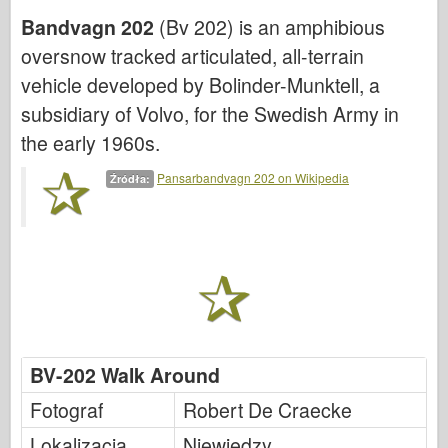
Cyber-Hobby
Bandvagn 202
(Bv 202) is an amphibious
Dnepromodel ( Dnepromodel )
oversnow tracked articulated, all-terrain
Dragon
vehicle developed by Bolinder-Munktell, a
Eduard
subsidiary of Volvo, for the Swedish Army in
the early 1960s.
E.T. Model
Drobne formy
Pansarbandvagn 202 on Wikipedia
Źródła:
Siły Waleczności
Friulmodel
Hasegawa
Heller
HobbyBoss ( HobbyBoss )
Modele IBG
BV-202 Walk Around
Icm
Fotograf
Robert De Craecke
Italeri
Lokalizacja
Niewiedzy