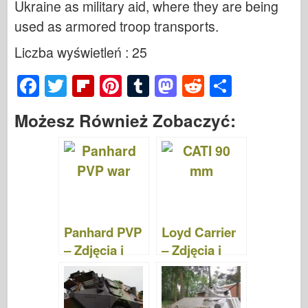
Ukraine as military aid, where they are being
used as armored troop transports.
Liczba wyświetleń : 25
F
T
Fl
Pi
T
M
R
S
a
wi
ip
nt
u
a
e
h
Możesz Również Zobaczyć:
c
tt
b
er
m
st
d
ar
e
er
o
e
bl
o
di
e
b
ar
st
r
d
t
o
d
o
o
n
Panhard PVP
Loyd Carrier
k
– Zdjęcia i
– Zdjęcia i
Filmy
filmy