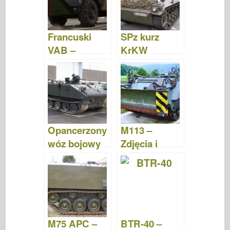
Francuski
SPz kurz
VAB –
KrKW
Zdjęcia &
Hotchkiss –
wideo
Zdjęcia &
Video
Opancerzony
M113 –
wóz bojowy
Zdjęcia i
M114 –
wideo
Zdjęcia i film
M75 APC –
BTR-40 –