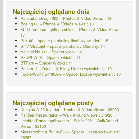
Najczęściej oglądane dnia
Pansarbandvagn 202 – Photos & Video Views : 18
Boeing 80 – Photos & Videos Views : 18
M114 armored fighting vehicle – Photos & Video Views :
17
Pak 40 – spacer po okolicy Ilość wyświetleń : 15
B-47 Stratojet – spacer po okolicy Odsłony: 14
Heinkel He 111 - Spacer widoki: 13
PzKPFW IV – Spacer widoki : 11
BTR-70 – Spacer Widoki : 11
Panzer II – Zdjęcia & Filmy Liczba wyświetleń : 10
Focke-Wulf Fw-190A-9 – Spacer
Liczba wyświetleń : 10
Najczęściej oglądane posty
Douglas A-26 Invader – Photos & Video Views : 36939
Panther Restauration – Walk Around Views : 34920
Leichter Panzerspähwagen – Sdkfz.222 – WalkAround
Views : 32150
Messerschmitt Bf 109G-6 – Spacer
Liczba wyświetleń :
26287