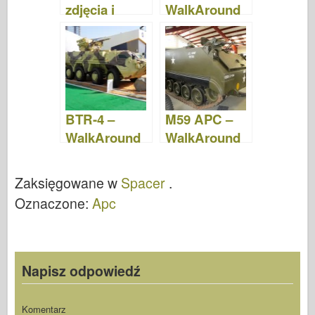
zdjęcia i
WalkAround
wideo
BTR-4 –
M59 APC –
WalkAround
WalkAround
Zaksięgowane w
Spacer
.
Oznaczone:
Apc
Napisz odpowiedź
Komentarz