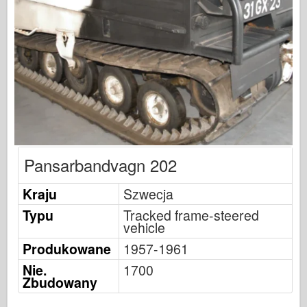
Sygnał eskadry
Tankpower
Ciężarówki & Czołgi
Waffen-Arsenał
Wydawnictwo Militaria
Maquettes
Akademii
Pansarbandvagn 202
Modele asów
Klub AFV
Kraju
Szwecja
Airfix
Typu
Tracked frame-steered
vehicle
Siły Powietrzne
Produkowane
1957-1961
AZ Model
Nie.
1700
Czarny pies
Zbudowany
Bronco