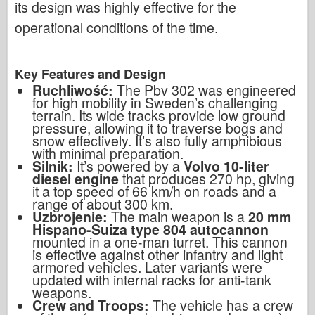
its design was highly effective for the
operational conditions of the time.
Key Features and Design
Ruchliwość:
The Pbv 302 was engineered
for high mobility in Sweden’s challenging
terrain. Its wide tracks provide low ground
pressure, allowing it to traverse bogs and
snow effectively. It’s also fully amphibious
with minimal preparation.
Silnik:
It’s powered by a
Volvo 10-liter
diesel engine
that produces 270 hp, giving
it a top speed of 66 km/h on roads and a
range of about 300 km.
Uzbrojenie:
The main weapon is a
20 mm
Hispano-Suiza type 804 autocannon
mounted in a one-man turret. This cannon
is effective against other infantry and light
armored vehicles. Later variants were
updated with internal racks for anti-tank
weapons.
Crew and Troops:
The vehicle has a crew