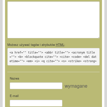
Możesz używać tagów i atrybutów
HTML
:
<a href="" title=""> <abbr title=""> <acronym title
=""> <b> <blockquote cite=""> <cite> <code> <del dat
etime=""> <em> <i> <q cite=""> <s> <strike> <strong>
Nazwa
wymagane
E-mail