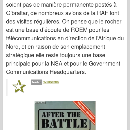
Italeri
soient pas de manière permanente postés à
Gibraltar, de nombreux avions de la RAF font
Leggenda
des visites régulières. On pense que le rocher
Modello Meng
est une base d’écoute de ROEM pour les
Tamiya
télécommunications en direction de l’Afrique du
Tristar
Nord, et en raison de son emplacement
Trombettista
stratégique elle reste toujours une base
Zvezda
principale pour la NSA et pour le Government
Album-Foto
Communications Headquarters.
Passeggiare
Wikipedia
fonte:
Libri
Dvd
Contattare
Rivista
I kit