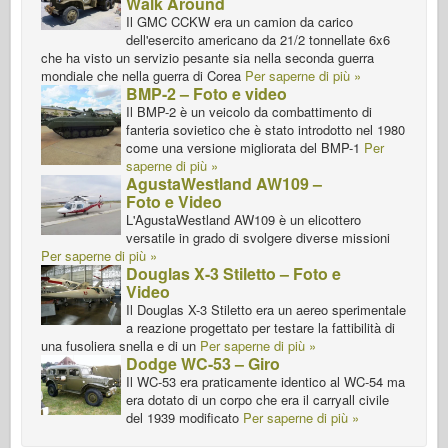
Walk Around
Il GMC CCKW era un camion da carico
dell'esercito americano da 21/2 tonnellate 6x6
che ha visto un servizio pesante sia nella seconda guerra
mondiale che nella guerra di Corea
Per saperne di più »
BMP-2 – Foto e video
Il BMP-2 è un veicolo da combattimento di
fanteria sovietico che è stato introdotto nel 1980
come una versione migliorata del BMP-1
Per
saperne di più »
AgustaWestland AW109 –
Foto e Video
L'AgustaWestland AW109 è un elicottero
versatile in grado di svolgere diverse missioni
Per saperne di più »
Douglas X-3 Stiletto – Foto e
Video
Il Douglas X-3 Stiletto era un aereo sperimentale
a reazione progettato per testare la fattibilità di
una fusoliera snella e di un
Per saperne di più »
Dodge WC-53 – Giro
Il WC-53 era praticamente identico al WC-54 ma
era dotato di un corpo che era il carryall civile
del 1939 modificato
Per saperne di più »