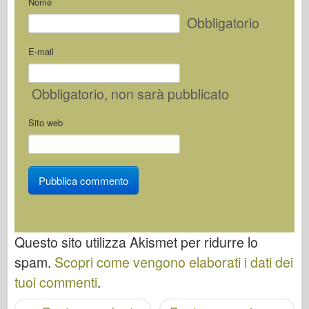
Nome
Obbligatorio
E-mail
Obbligatorio
, non sarà pubblicato
Sito web
Questo sito utilizza Akismet per ridurre lo
spam.
Scopri come vengono elaborati i dati dei
tuoi commenti
.
Navigazione post