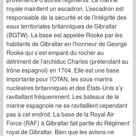
Bronco
royale maintient un escadron. L’escadron est
Cyber-Hobby
responsable de la sécurité et de l’intégrité des
Dnepromodello
eaux territoriales britanniques de Gibraltar
Drago
(BGTW). La base est appelée Rooke par les
Eduard
habitants de Gibraltar en l’honneur de George
Rooke qui s’est emparé du rocher au
Modello E.T.
détriment de l’archiduc Charles (prétendant au
Stampi fini
trône espagnol) en 1704. Elle est une base
Forze del Valore
importante pour l’OTAN, les sous-marins
Friulmodel
nucléaires britanniques et des États-Unis s’y
Hasegawa
ravitaillant fréquemment. Les bateaux de la
Heller
marine espagnole ne se ravitaillent cependant
HobbyBoss
pas à cet endroit. La base de la Royal Air
Modelli IBG
Force (RAF) à Gibraltar fait partie du Régiment
Icm
royal de Gibraltar. Bien que les avions ne