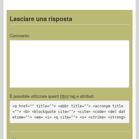
Lasciare una risposta
Commento
È possibile utilizzare questi
Html
tag e attributi:
<a href="" title=""> <abbr title=""> <acronym title
=""> <b> <blockquote cite=""> <cite> <code> <del dat
etime=""> <em> <i> <q cite=""> <s> <strike> <strong>