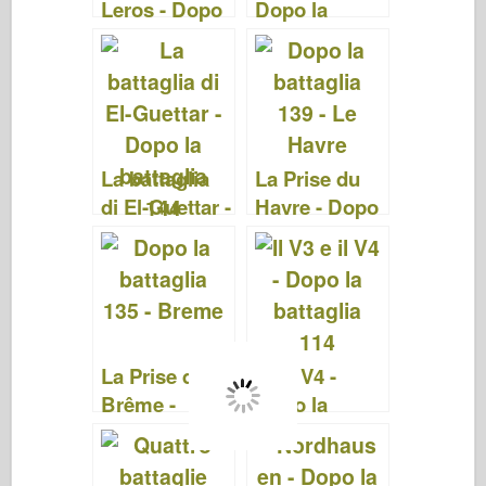
Leros - Dopo
Dopo la
la battaglia 90
battaglia
(After The
Battle SE)
La battaglia
La Prise du
di El-Guettar -
Havre - Dopo
Dopo la
la battaglia
battaglia 144
139 (After
The Battle
139)
La Prise de
V3 e V4 -
Brême -
Dopo la
Dopo la
battaglia 114
battaglia 135