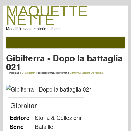
MAQUETTE
NETTE
Modelli in scala e storia militare
Documentazione
Dopo la battaglia
Gibilterra - Dopo la battaglia
Armi AFV
021
Asse alleato
Pubblicato il
27 luglio 2011
Modificato il
20 Novembre 2024
di
SdKfz.000
|
Lasciare una risposta
FotoGallery armatura
Armatura di profilo
Concord
Gibraltar
Dadi & Bulloni
Nuova Avanguardia
Editore
Storia & Collezioni
Modellazione di Osprey
Serie
Bataille