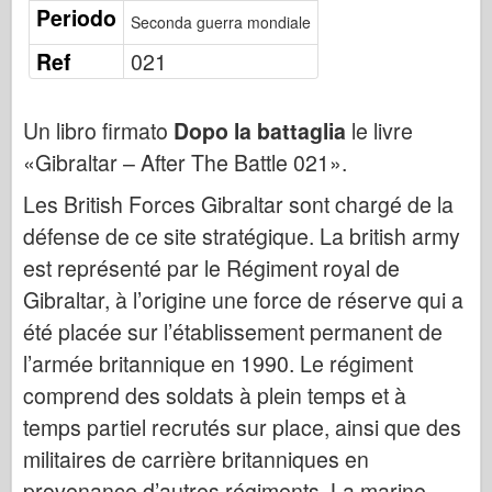
Osprey Publishing
Periodo
Seconda guerra mondiale
Segnale squadrone
Ref
021
Potenza del serbatoio
Camion & Carri armati
Un libro firmato
Dopo la battaglia
le livre
Waffen-Arsenal
«Gibraltar – After The Battle 021».
Wydawnictwo Militaria
Les British Forces Gibraltar sont chargé de la
Maquettes
défense de ce site stratégique. La british army
Accademia
est représenté par le Régiment royal de
Modelli ace
Gibraltar, à l’origine une force de réserve qui a
été placée sur l’établissement permanent de
AFV Club
l’armée britannique en 1990. Le régiment
Airfix
comprend des soldats à plein temps et à
Aeronautica
temps partiel recrutés sur place, ainsi que des
Modello AZ
militaires de carrière britanniques en
Cane Nero
provenance d’autres régiments. La marine