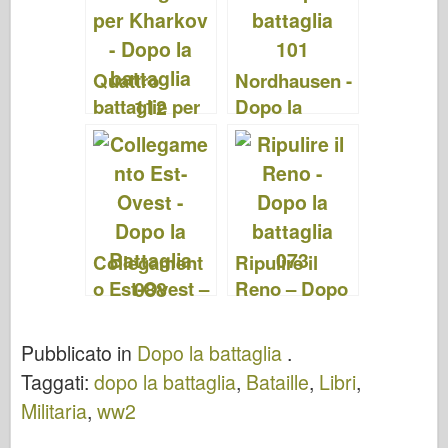
(After The
Battle 135)
Quattro
Nordhausen -
battaglie per
Dopo la
Kharkov -
battaglia 101
Dopo la
battaglia 112
Collegament
Ripulire il
o Est-Ovest –
Reno – Dopo
Dopo la
la battaglia
Battaglia 088
073
Pubblicato in
Dopo la battaglia
.
Taggati:
dopo la battaglia
,
Bataille
,
Libri
,
Militaria
,
ww2