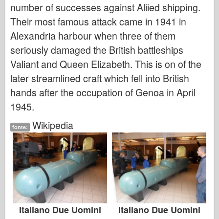
Italeri
number of successes against Aliied shipping.
Their most famous attack came in 1941 in
Leggenda
Alexandria harbour when three of them
Modello Meng
seriously damaged the British battleships
Tamiya
Valiant and Queen Elizabeth. This is on of the
Tristar
later streamlined craft which fell into British
Trombettista
hands after the occupation of Genoa in April
Zvezda
1945.
Album-Foto
Wikipedia
fonte:
Passeggiare
Libri
Dvd
Contattare
Rivista
Italiano Due Uomini
Italiano Due Uomini
I kit