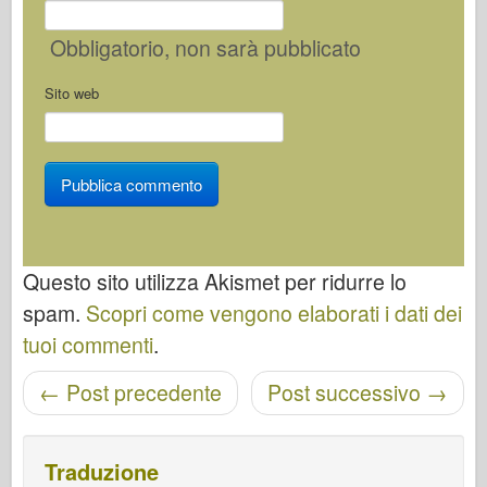
Obbligatorio
, non sarà pubblicato
Sito web
Questo sito utilizza Akismet per ridurre lo
spam.
Scopri come vengono elaborati i dati dei
tuoi commenti
.
Navigazione post
←
Post precedente
Post successivo
→
Traduzione