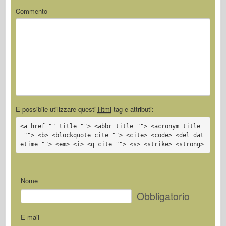
Commento
È possibile utilizzare questi
Html
tag e attributi:
<a href="" title=""> <abbr title=""> <acronym title
=""> <b> <blockquote cite=""> <cite> <code> <del dat
etime=""> <em> <i> <q cite=""> <s> <strike> <strong>
Nome
Obbligatorio
E-mail