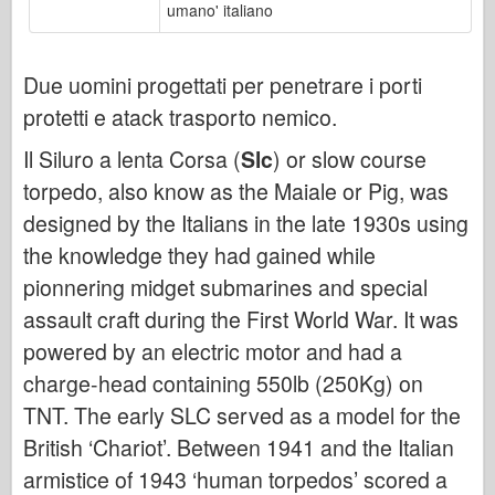
umano' italiano
Bronco
Cyber-Hobby
Due uomini progettati per penetrare i porti
Dnepromodello
protetti e atack trasporto nemico.
Drago
Eduard
Il Siluro a lenta Corsa (
Slc
) or slow course
torpedo, also know as the Maiale or Pig, was
Modello E.T.
designed by the Italians in the late 1930s using
Stampi fini
the knowledge they had gained while
Forze del Valore
pionnering midget submarines and special
Friulmodel
assault craft during the First World War. It was
Hasegawa
powered by an electric motor and had a
Heller
charge-head containing 550lb (250Kg) on
HobbyBoss
TNT. The early SLC served as a model for the
Modelli IBG
British ‘Chariot’. Between 1941 and the Italian
Icm
armistice of 1943 ‘human torpedos’ scored a