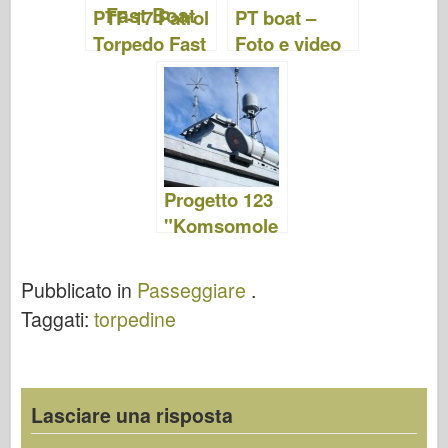
PTF-17 Patrol
PT boat –
k
Torpedo Fast
Foto e video
Boat – Foto e
video
Progetto 123
"Komsomole
c" –
WalkAround
Pubblicato in
Passeggiare
.
Taggati:
torpedine
Lasciare una risposta