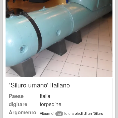
Osprey Publishing
Segnale squadrone
Potenza del serbatoio
Camion & Carri armati
Waffen-Arsenal
Wydawnictwo Militaria
Maquettes
Accademia
Modelli ace
AFV Club
'Siluro umano' italiano
Airfix
Paese
Italia
Aeronautica
digitare
torpedine
Modello AZ
Argomento
Cane Nero
Album di
foto a piedi di un 'Siluro
33