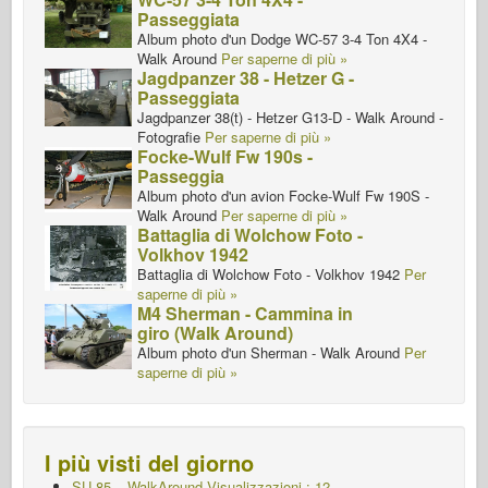
Passeggiata
Album photo d'un Dodge WC-57 3-4 Ton 4X4 -
Walk Around
Per saperne di più »
Jagdpanzer 38 - Hetzer G -
Passeggiata
Jagdpanzer 38(t) - Hetzer G13-D - Walk Around -
Fotografie
Per saperne di più »
Focke-Wulf Fw 190s -
Passeggia
Album photo d'un avion Focke-Wulf Fw 190S -
Walk Around
Per saperne di più »
Battaglia di Wolchow Foto -
Volkhov 1942
Battaglia di Wolchow Foto - Volkhov 1942
Per
saperne di più »
M4 Sherman - Cammina in
giro (Walk Around)
Album photo d'un Sherman - Walk Around
Per
saperne di più »
I più visti del giorno
SU-85 – WalkAround Visualizzazioni : 12