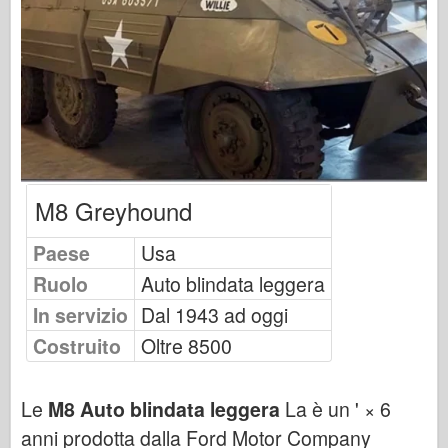
Osprey Publishing
Segnale squadrone
Potenza del serbatoio
Camion & Carri armati
Waffen-Arsenal
Wydawnictwo Militaria
M8 Greyhound
Maquettes
Accademia
Paese
Usa
Modelli ace
Ruolo
Auto blindata leggera
AFV Club
In servizio
Dal 1943 ad oggi
Airfix
Costruito
Oltre 8500
Aeronautica
Modello AZ
Le
M8 Auto blindata leggera
La è un ' × 6
Cane Nero
anni prodotta dalla Ford Motor Company