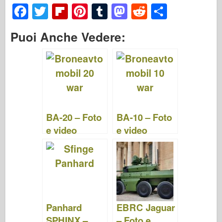
F
T
Fl
Pi
T
M
R
S
a
wi
ip
nt
u
a
e
h
Puoi Anche Vedere:
c
tt
b
er
m
st
d
ar
e
er
o
e
bl
o
di
e
b
ar
st
r
d
t
o
d
o
o
n
BA-20 – Foto
BA-10 – Foto
k
e video
e video
Panhard
EBRC Jaguar
SPHINX –
– Foto e