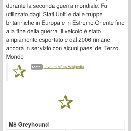
Bronco
durante la seconda guerra mondiale. Fu
Cyber-Hobby
utilizzato dagli Stati Uniti e dalle truppe
britanniche in Europa e in Estremo Oriente fino
Dnepromodello
alla fine della guerra. Il veicolo è stato
Drago
ampiamente esportato e dal 2006 rimane
Eduard
ancora in servizio con alcuni paesi del Terzo
Modello E.T.
Mondo
Stampi fini
Levriero M8 su Wikipedia
fonte:
Forze del Valore
Friulmodel
Hasegawa
Heller
HobbyBoss
Modelli IBG
M8 Greyhound
Icm