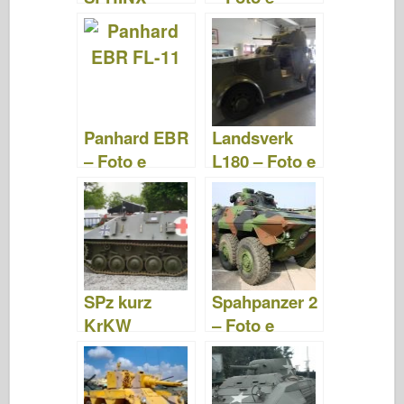
Foto e Video
Video
Panhard EBR
Landsverk
– Foto e
L180 – Foto e
Video
video
SPz kurz
Spahpanzer 2
KrKW
– Foto e
Hotchkiss –
Video
Foto e Video