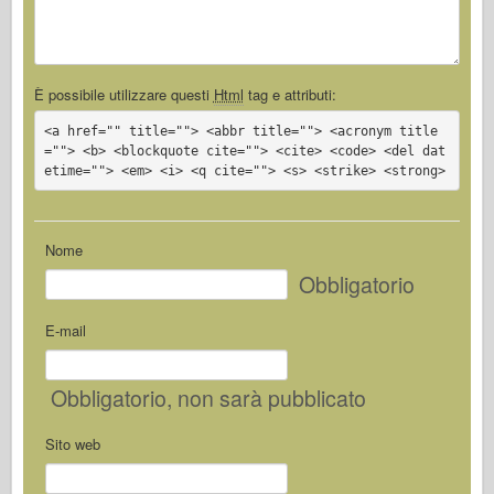
È possibile utilizzare questi
Html
tag e attributi:
<a href="" title=""> <abbr title=""> <acronym title
=""> <b> <blockquote cite=""> <cite> <code> <del dat
etime=""> <em> <i> <q cite=""> <s> <strike> <strong>
Nome
Obbligatorio
E-mail
Obbligatorio
, non sarà pubblicato
Sito web