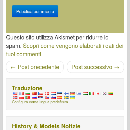
Questo sito utilizza Akismet per ridurre lo
spam.
Scopri come vengono elaborati i dati dei
tuoi commenti
.
Navigazione post
←
Post precedente
Post successivo
→
Traduzione
Configura come lingua predefinita
History & Models Notizie