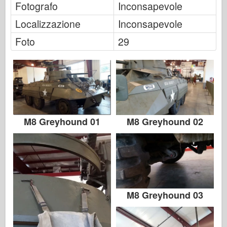
Fotografo
Inconsapevole
Italeri
Leggenda
Localizzazione
Inconsapevole
Modello Meng
Foto
29
Tamiya
Tristar
Trombettista
Zvezda
Album-Foto
M8 Greyhound 01
M8 Greyhound 02
Passeggiare
Libri
Dvd
Contattare
M8 Greyhound 03
Rivista
I kit