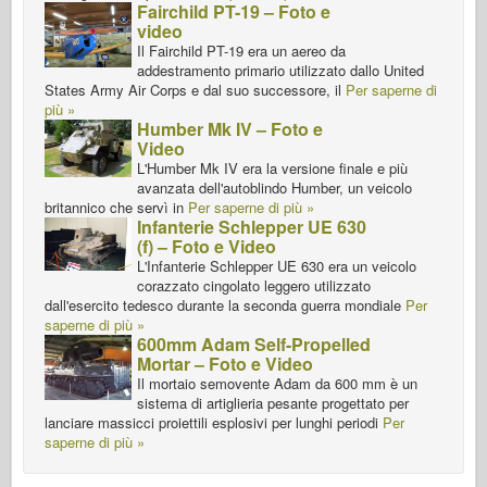
Fairchild PT-19 – Foto e
video
Il Fairchild PT-19 era un aereo da
addestramento primario utilizzato dallo United
States Army Air Corps e dal suo successore, il
Per saperne di
più »
Humber Mk IV – Foto e
Video
L'Humber Mk IV era la versione finale e più
avanzata dell'autoblindo Humber, un veicolo
britannico che servì in
Per saperne di più »
Infanterie Schlepper UE 630
(f) – Foto e Video
L'Infanterie Schlepper UE 630 era un veicolo
corazzato cingolato leggero utilizzato
dall'esercito tedesco durante la seconda guerra mondiale
Per
saperne di più »
600mm Adam Self-Propelled
Mortar – Foto e Video
Il mortaio semovente Adam da 600 mm è un
sistema di artiglieria pesante progettato per
lanciare massicci proiettili esplosivi per lunghi periodi
Per
saperne di più »