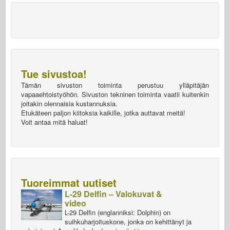
Tue sivustoa!
Tämän sivuston toiminta perustuu ylläpitäjän
vapaaehtoistyöhön. Sivuston tekninen toiminta vaatii kuitenkin
joitakin olennaisia kustannuksia.
Etukäteen paljon kiitoksia kaikille, jotka auttavat meitä!
Voit antaa mitä haluat!
Tuoreimmat uutiset
L-29 Delfin – Valokuvat &
video
L-29 Delfin (englanniksi: Dolphin) on
suihkuharjoituskone, jonka on kehittänyt ja