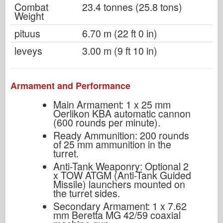
Combat
23.4 tonnes (25.8 tons)
Weight
pituus
6.70 m (22 ft 0 in)
leveys
3.00 m (9 ft 10 in)
Armament and Performance
Main Armament: 1 x 25 mm
Oerlikon KBA automatic cannon
(600 rounds per minute).
Ready Ammunition: 200 rounds
of 25 mm ammunition in the
turret.
Anti-Tank Weaponry: Optional 2
x TOW ATGM (Anti-Tank Guided
Missile) launchers mounted on
the turret sides.
Secondary Armament: 1 x 7.62
mm Beretta MG 42/59 coaxial