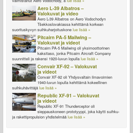
valmistanut Aero Vodochody, a
lue lisää »
Aero L-39 Albatros –
Valokuvat ja video
Aero L-39 Albatros on Aero Vodochodyn
Tšekkoslovakiassa kehittämä korkean
suorituskyvyn suihkuharjoituskone
lue lisää »
Pitcairn PA-5 Mailwing –
Valokuvat ja videot
Pitcairn PA-5 Mailwing oli yksimoottorinen
kaksitaso, jonka Pitcairn Aircraft Company
suunnitteli ja rakensi 1920-luvun lopulla
lue lisää »
Convair XF-92 – Valokuvat
ja videot
Convair XF-92 oli Yhdysvaltain ilmavoimien
1940-luvun lopulla kehittämä kokeellinen
suihkuhävittäjä
lue lisää »
Republic XF-91 – Valokuvat
ja videot
Republic XF-91 Thunderceptor oli
sieppauskoneen prototyyppi, joka käytti suihku-
ja rakettipropulsion yhdistelmää
lue lisää »