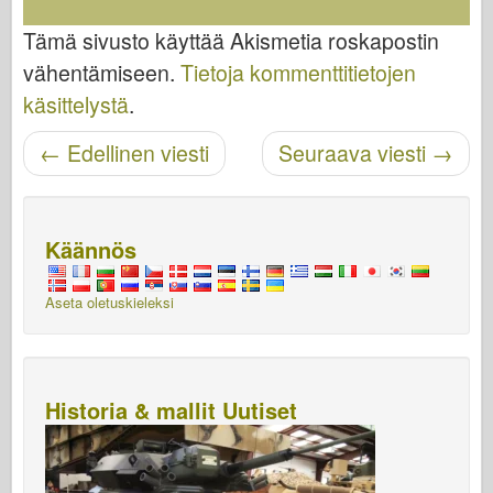
Tämä sivusto käyttää Akismetia roskapostin
vähentämiseen.
Tietoja kommenttitietojen
käsittelystä
.
←
Edellinen viesti
Seuraava viesti
→
Navigoinnin jälkeinen
Käännös
Aseta oletuskieleksi
Historia & mallit Uutiset