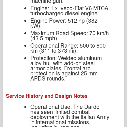
machine gun.
Engine: 1 x Iveco-Fiat V6 MTCA
turbocharged diesel engine.
Engine Power: 512 hp (382
kW).
Maximum Road Speed: 70 km/h
(43.5 mph).
Operational Range: 500 to 600
km (311 to 373 mi).
Protection: Welded aluminum
alloy hull with add-on steel
armor plates. Frontal arc
protection is against 25 mm
APDS rounds.
Service History and Design Notes
Operational Use: The Dardo
has seen limited combat
deployment with the Italian Army
in international missions,