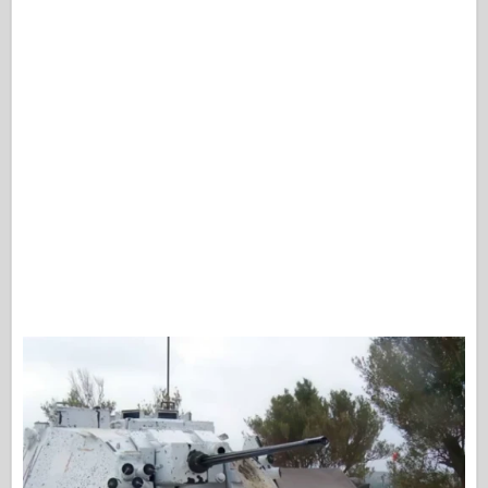
Osprey-mallinnus
Osprey-julkaisu
Laivueen signaali
Tankpower
Kuorma-autot & säiliöt
Waffen-Arsenal
Wydawnictwo Militaria
Maquettes
Academy
Ace Mallit
AFV-klubi
Airfix-korjaus