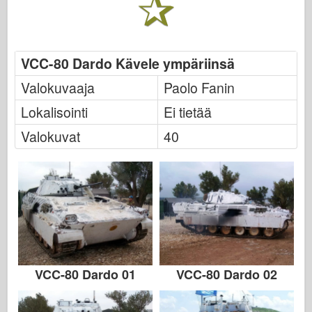
Zvezda
Albumit - Valokuvat
VCC-80 Dardo Kävele ympäriinsä
Kävele ympäriinsä
Valokuvaaja
Paolo Fanin
Kirjoja
Lokalisointi
Ei tietää
Dvd
Valokuvat
40
Meihin yhteyttä
Le-lehti
Sarjat
VCC-80 Dardo 01
VCC-80 Dardo 02