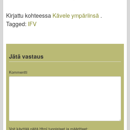
video
Kirjattu kohteessa
Kävele ympäriinsä
.
Tagged:
IFV
Jätä vastaus
Kommentti
Voit käyttää näitä
Html
tunnisteet ja määritteet: