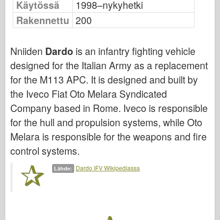
Friulmodel
Käytössä
1998–nykyhetki
Rakennettu
200
Hasegawa
Heller
Nniiden
Dardo
is an infantry fighting vehicle
HobbyBoss-ylle
designed for the Italian Army as a replacement
IBG-mallit
for the M113 APC. It is designed and built by
the Iveco Fiat Oto Melara Syndicated
Icm
Company based in Rome. Iveco is responsible
Italeri
for the hull and propulsion systems, while Oto
Legenda
Melara is responsible for the weapons and fire
control systems.
Meng-malli
Dardo IFV Wikipediassa
Tamiya
Lähde:
Tristar
Trumpetisti