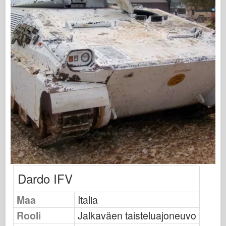
Ilmavoimat
AZ-malli
Musta koira
Bronco
Kyberharrastus
Dnepromodel
Dragon
Eduard
E.T. Malli
Dardo IFV
Hienot muotit
Maa
Italia
Valorin voimat
Rooli
Jalkaväen taisteluajoneuvo