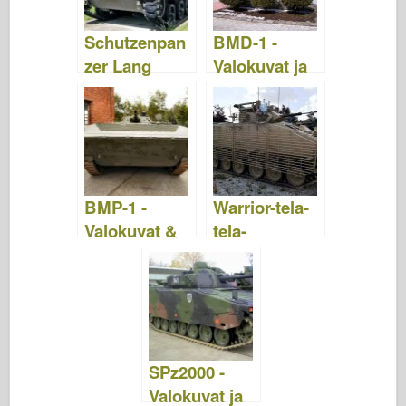
Schutzenpan
BMD-1 -
zer Lang
Valokuvat ja
HS.30 –
video
Valokuvat &
Video
BMP-1 -
Warrior-tela-
Valokuvat &
tela-
Video
panssaroitu
ajoneuvo –
Valokuvat ja
video
SPz2000 -
Valokuvat ja