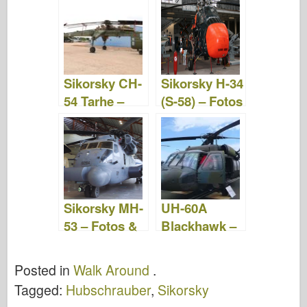
Videos
Video
Sikorsky CH-
Sikorsky H-34
54 Tarhe –
(S-58) – Fotos
Fotos &
und Videos
Video
Sikorsky MH-
UH-60A
53 – Fotos &
Blackhawk –
Video
Fotos und
Videos
Posted in
Walk Around
.
Tagged:
Hubschrauber
,
Sikorsky