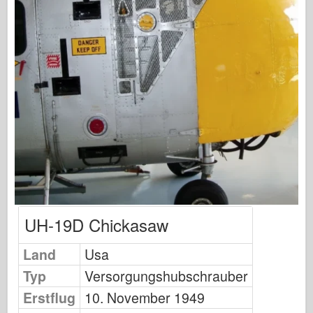
Osprey Publishing
Squadron Signal
TankPower
Trucks & Tanks
Waffen-Arsenal
Wydawnictwo Militaria
Maquettes
Akademie
Ace-Modelle
AFV Club
UH-19D Chickasaw
Airfix
Land
Usa
Luftwaffe
Typ
Versorgungshubschrauber
AZ-Modell
Erstflug
10. November 1949
Schwarzer Hund