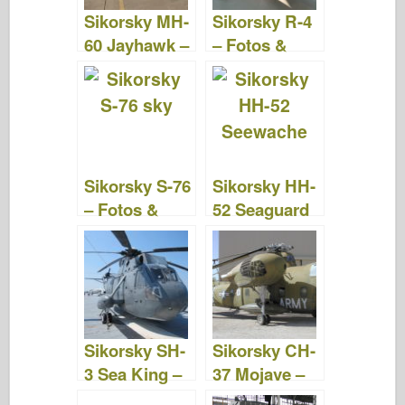
o
n
Sikorsky MH-
Sikorsky R-4
k
60 Jayhawk –
– Fotos &
Fotos &
Videos
Videos
Sikorsky S-76
Sikorsky HH-
– Fotos &
52 Seaguard
Videos
– Fotos &
Videos
Sikorsky SH-
Sikorsky CH-
3 Sea King –
37 Mojave –
Fotos &
Fotos &