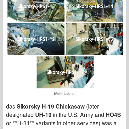
Sikorsky-HRS1-13
Sikorsky-HRS1-14
Sikorsky-HRS1-15
Sikorsky-HRS1-16
Sikorsky-HRS1-17
Mehr laden...
das
Sikorsky H-19 Chickasaw
(later
designated
UH-19
in the U.S. Army and
HO4S
or **H-34** variants in other services) was a