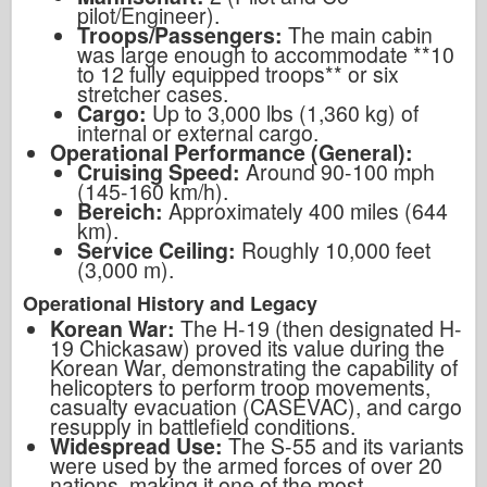
pilot/Engineer).
Troops/Passengers:
The main cabin
was large enough to accommodate **10
to 12 fully equipped troops** or six
stretcher cases.
Cargo:
Up to 3,000 lbs (1,360 kg) of
internal or external cargo.
Operational Performance (General):
Cruising Speed:
Around 90-100 mph
(145-160 km/h).
Bereich:
Approximately 400 miles (644
km).
Service Ceiling:
Roughly 10,000 feet
(3,000 m).
Operational History and Legacy
Korean War:
The H-19 (then designated H-
19 Chickasaw) proved its value during the
Korean War, demonstrating the capability of
helicopters to perform troop movements,
casualty evacuation (CASEVAC), and cargo
resupply in battlefield conditions.
Widespread Use:
The S-55 and its variants
were used by the armed forces of over 20
nations, making it one of the most