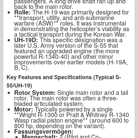
passengers. A long drive shaft ran up and
back to the main rotor.
Rolle:
The H-19 was primarily designed for
**transport, utility, and anti-submarine
warfare (ASW)** roles. It was instrumental
in demonstrating the helicopter’s viability as
a tactical transport during the Korean War.
UH-19D:
This specific designation was a
later U.S. Army version of the S-55 that
featured an upgraded engine (the more
powerful R-1340-40) and other minor
improvements over earlier models (H-19A,
B, C).
Key Features and Specifications (Typical S-
55/UH-19)
Rotor System:
Single main rotor and a tail
rotor. The main rotor was often a three-
bladed articulated system.
Motor:
Typically powered by a single
**Wright R-1300 or Pratt & Whitney R-1340
Wasp radial piston engine** (around 600 to
800 hp, depending on the variant).
Fassungsvermögen:
Mannschaft:
2 (Pilot and Co-