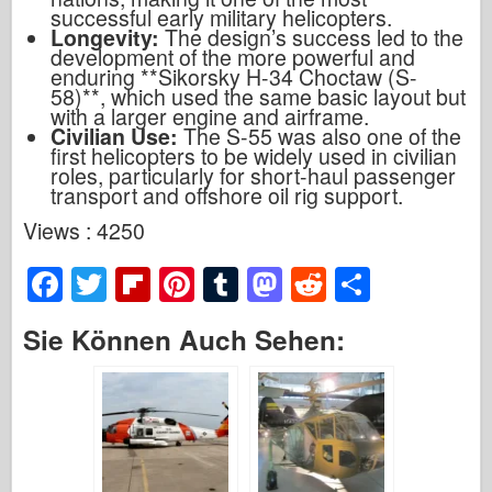
successful early military helicopters.
Longevity:
The design’s success led to the
development of the more powerful and
enduring **Sikorsky H-34 Choctaw (S-
58)**, which used the same basic layout but
with a larger engine and airframe.
Civilian Use:
The S-55 was also one of the
first helicopters to be widely used in civilian
roles, particularly for short-haul passenger
transport and offshore oil rig support.
Views : 4250
F
T
Fl
Pi
T
M
R
S
a
wi
ip
nt
u
a
e
h
Sie Können Auch Sehen:
c
tt
b
er
m
st
d
ar
e
er
o
e
bl
o
di
e
b
ar
st
r
d
t
o
d
o