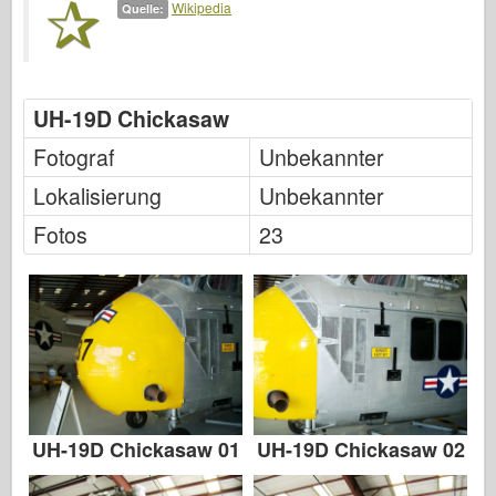
Wikipedia
Italeri
Quelle:
Legende
Meng Modell
UH-19D Chickasaw
Tamiya
Fotograf
Tristar
Unbekannter
Trompeter
Lokalisierung
Unbekannter
Zvezda
Fotos
23
Alben-Fotos
Walk Around
Bücher
Dvds
Kontakt
le Journal
UH-19D Chickasaw 01
UH-19D Chickasaw 02
Die Kits