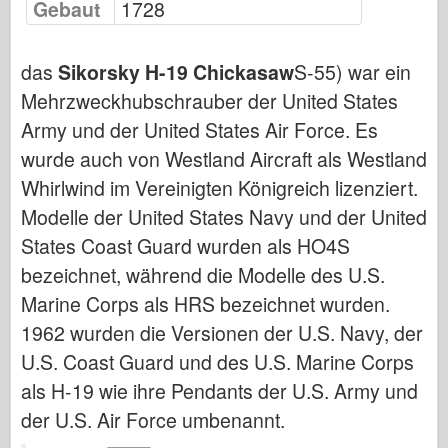
Gebaut
1728
Bronco
Cyber-Hobby
das
Sikorsky H-19 Chickasaw
S-55) war ein
Dnepromodel
Mehrzweckhubschrauber der United States
Drachen
Army und der United States Air Force. Es
Eduard
wurde auch von Westland Aircraft als Westland
E.T.-Modell
Whirlwind im Vereinigten Königreich lizenziert.
Feine Formen
Modelle der United States Navy und der United
Forces of Valor
States Coast Guard wurden als HO4S
FriulModel
bezeichnet, während die Modelle des U.S.
Hasegawa
Marine Corps als HRS bezeichnet wurden.
1962 wurden die Versionen der U.S. Navy, der
Heller
U.S. Coast Guard und des U.S. Marine Corps
HobbyBoss
als H-19 wie ihre Pendants der U.S. Army und
IBG-Modelle
der U.S. Air Force umbenannt.
Icm