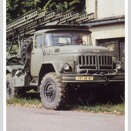
Fiskeørn Publishing
Eskadrille signal
Tankpower
Lastbiler og tanke
Waffen-Arsenal
Wydawnictwo Militaria
Maquettes
Academy
Es-modeller
AFV Klub
Airfix
Flyvevåbnet
AZ-model
Sort hund