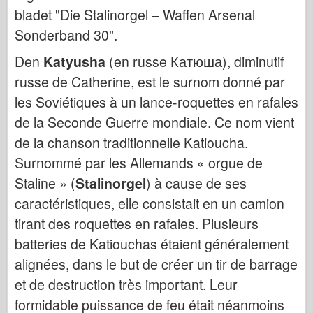
Italeri
bladet "Die Stalinorgel – Waffen Arsenal
Legende
Sonderband 30".
Meng Model
Den
Katyusha
(en russe Катюша), diminutif
Tamiya
russe de Catherine, est le surnom donné par
Tristar
les Soviétiques à un lance-roquettes en rafales
Trompetist
de la Seconde Guerre mondiale. Ce nom vient
de la chanson traditionnelle Katioucha.
Zvezda
Surnommé par les Allemands « orgue de
Album-Fotos
Staline » (
Stalinorgel
) à cause de ses
Gå rundt
caractéristiques, elle consistait en un camion
Bøger
tirant des roquettes en rafales. Plusieurs
Dvd'er
batteries de Katiouchas étaient généralement
Kontakt
alignées, dans le but de créer un tir de barrage
Le Journal
et de destruction très important. Leur
formidable puissance de feu était néanmoins
Sættene