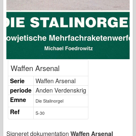
Bronco
Cyber-Hobby
Dnepromodel
Dragon
Eduard
E.T. Model
Fine forme
Waffen Arsenal
Tapperhedskræfterne
Serie
Waffen Arsenal
Friulmodel
periode
Anden Verdenskrig
Hasegawa
Emne
Heller
Die Stalinorgel
HobbyBoss
Ref
S-30
IBG-modeller
Icm
Signeret dokumentation
Waffen Arsenal