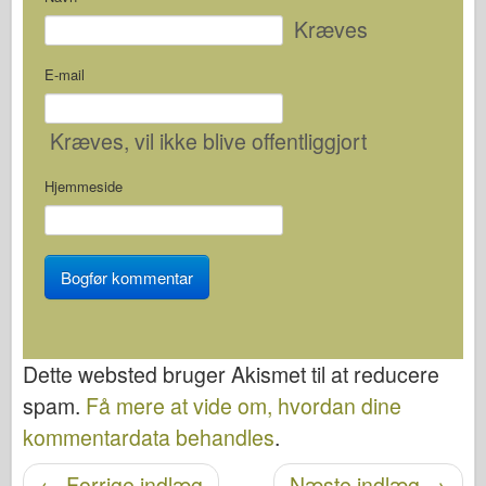
Kræves
E-mail
Kræves
, vil ikke blive offentliggjort
Hjemmeside
Dette websted bruger Akismet til at reducere
spam.
Få mere at vide om, hvordan dine
kommentardata behandles
.
Navigation efter post
←
Forrige indlæg
Næste indlæg
→