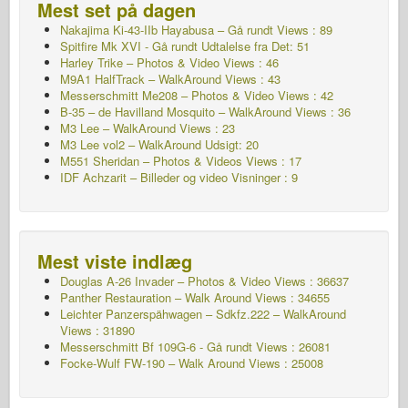
Mest set på dagen
Nakajima Ki-43-IIb Hayabusa – Gå rundt
Views : 89
Spitfire Mk XVI - Gå rundt
Udtalelse fra Det: 51
Harley Trike – Photos & Video Views : 46
M9A1 HalfTrack – WalkAround Views : 43
Messerschmitt Me208 – Photos & Video Views : 42
B-35 – de Havilland Mosquito – WalkAround Views : 36
M3 Lee – WalkAround Views : 23
M3 Lee vol2 – WalkAround
Udsigt: 20
M551 Sheridan – Photos & Videos Views : 17
IDF Achzarit – Billeder og video Visninger : 9
Mest viste indlæg
Douglas A-26 Invader – Photos & Video Views : 36637
Panther Restauration – Walk Around Views : 34655
Leichter Panzerspähwagen – Sdkfz.222 – WalkAround
Views : 31890
Messerschmitt Bf 109G-6 - Gå rundt
Views : 26081
Focke-Wulf FW-190 – Walk Around Views : 25008