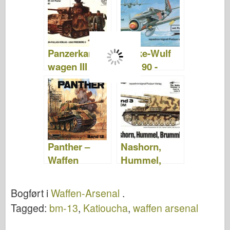
Panzerkampf
Focke-Wulf
wagen III -
Fw 190 -
Waffen
Waffen
Arsenal 048
Arsenal 024
Panther –
Nashorn,
Waffen
Hummel,
Arsenal 012
Brummbär –
Waffen
Bogført i
Waffen-Arsenal
.
Arsenal 003
Tagged:
bm-13
,
Katioucha
,
waffen arsenal