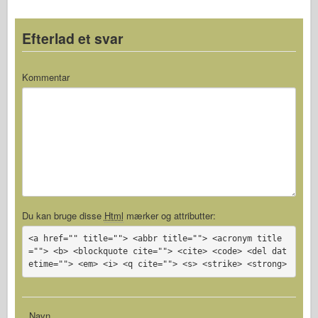
Efterlad et svar
Kommentar
Du kan bruge disse
Html
mærker og attributter:
<a href="" title=""> <abbr title=""> <acronym title
=""> <b> <blockquote cite=""> <cite> <code> <del dat
etime=""> <em> <i> <q cite=""> <s> <strike> <strong>
Navn