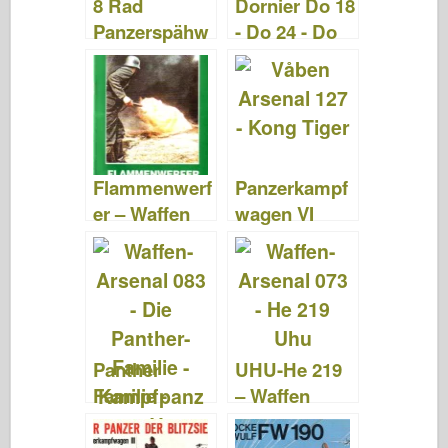
8 Rad
Dornier Do 18
k
Panzerspähw
- Do 24 - Do
agen –
26 - Waffen
Waffen
Arsenal 171
Arsenal 092
Flammenwerf
Panzerkampf
er – Waffen
wagen VI
Arsenal 154
Königstiger –
Waffen
Arsenal 127
Panther
UHU-He 219
Familie -
– Waffen
Arsenal 083
Arsenal 073
Våben