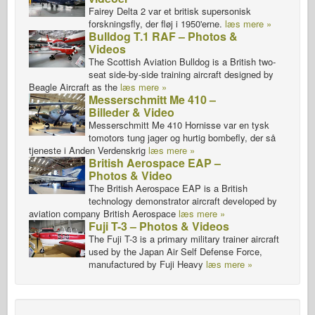
Fairey Delta 2 var et britisk supersonisk
forskningsfly, der fløj i 1950'erne.
læs mere »
Bulldog T.1 RAF – Photos &
Videos
The Scottish Aviation Bulldog is a British two-
seat side-by-side training aircraft designed by
Beagle Aircraft as the
læs mere »
Messerschmitt Me 410 –
Billeder & Video
Messerschmitt Me 410 Hornisse var en tysk
tomotors tung jager og hurtig bombefly, der så
tjeneste i Anden Verdenskrig
læs mere »
British Aerospace EAP –
Photos & Video
The British Aerospace EAP is a British
technology demonstrator aircraft developed by
aviation company British Aerospace
læs mere »
Fuji T-3 – Photos & Videos
The Fuji T-3 is a primary military trainer aircraft
used by the Japan Air Self Defense Force,
manufactured by Fuji Heavy
læs mere »