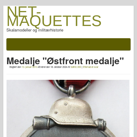
NET-
MAQUETTES
Skalamodeller og militærhistorie
Dokumentation
Efter slaget
Medalje "Østfront medalje"
AFV våben
Bogført den
13. januar 2013
Ændret den
18. oktober 2024
Af
SdKfz.000
|
Efterlad et svar
Allieret akse
Rustning PhotoGallery
Rustning i profil
Concord
Møtrikker og bolte
Ny fortrop
Fiskeørn Modellering