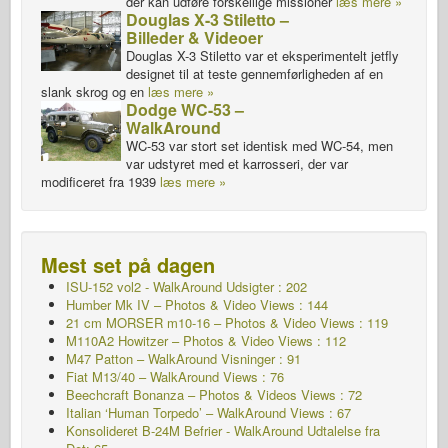
der kan udføre forskellige missioner
læs mere »
Douglas X-3 Stiletto –
Billeder & Videoer
Douglas X-3 Stiletto var et eksperimentelt jetfly
designet til at teste gennemførligheden af en
slank skrog og en
læs mere »
Dodge WC-53 –
WalkAround
WC-53 var stort set identisk med WC-54, men
var udstyret med et karrosseri, der var
modificeret fra 1939
læs mere »
Mest set på dagen
ISU-152 vol2 - WalkAround
Udsigter : 202
Humber Mk IV – Photos & Video Views : 144
21 cm MORSER m10-16 – Photos & Video Views : 119
M110A2 Howitzer – Photos & Video Views : 112
M47 Patton – WalkAround
Visninger : 91
Fiat M13/40 – WalkAround Views : 76
Beechcraft Bonanza – Photos & Videos Views : 72
Italian ‘Human Torpedo’ – WalkAround Views : 67
Konsolideret B-24M Befrier - WalkAround
Udtalelse fra