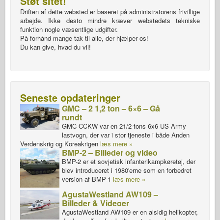
Støt sitet!
Driften af dette websted er baseret på administratorens frivillige
arbejde. Ikke desto mindre kræver webstedets tekniske
funktion nogle væsentlige udgifter.
På forhånd mange tak til alle, der hjælper os!
Du kan give, hvad du vil!
Seneste opdateringer
GMC – 2 1,2 ton – 6×6 – Gå
rundt
GMC CCKW var en 21/2-tons 6x6 US Army
lastvogn, der var i stor tjeneste i både Anden
Verdenskrig og Koreakrigen
læs mere »
BMP-2 – Billeder og video
BMP-2 er et sovjetisk infanterikampkøretøj, der
blev introduceret i 1980'erne som en forbedret
version af BMP-1
læs mere »
AgustaWestland AW109 –
Billeder & Videoer
AgustaWestland AW109 er en alsidig helikopter,