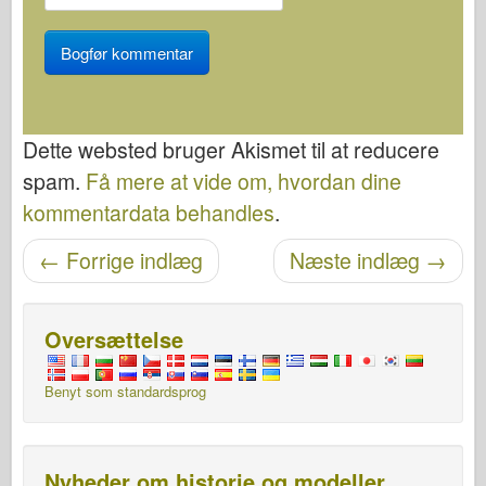
Dette websted bruger Akismet til at reducere
spam.
Få mere at vide om, hvordan dine
kommentardata behandles
.
Navigation efter post
←
Forrige indlæg
Næste indlæg
→
Oversættelse
Benyt som standardsprog
Nyheder om historie og modeller