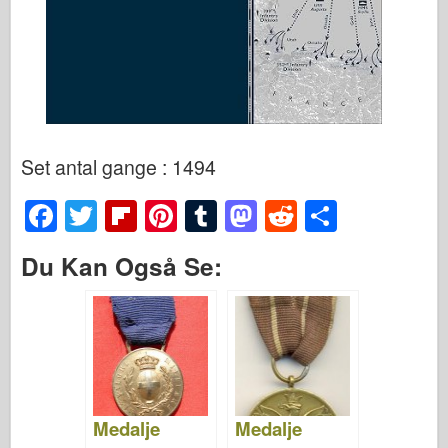
Set antal gange : 1494
F
T
Fl
Pi
T
M
R
S
a
wi
ip
nt
u
a
e
h
Du Kan Også Se:
c
tt
b
er
m
st
d
ar
e
er
o
e
bl
o
di
e
b
ar
st
r
d
t
o
d
o
o
n
Medalje
Medalje
k