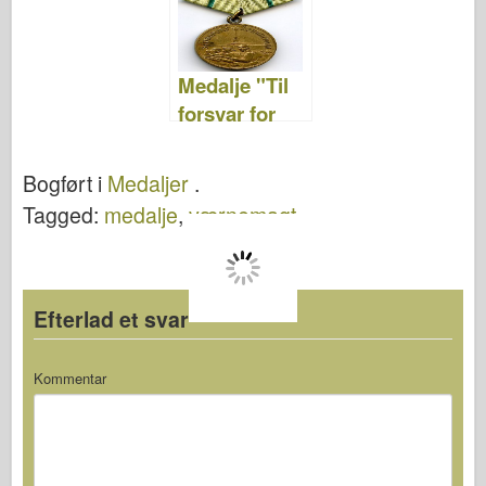
Medalje "Til
forsvar for
Leningrad"
Bogført i
Medaljer
.
Tagged:
medalje
,
værnemagt
Efterlad et svar
Kommentar