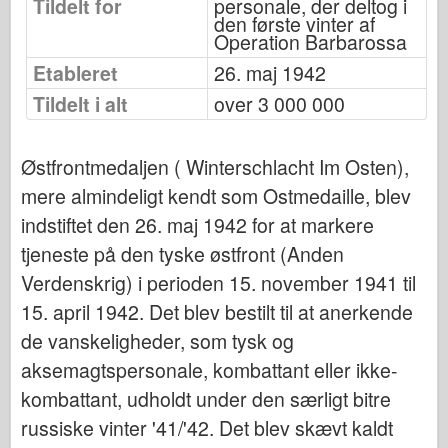
Tildelt for
personale, der deltog i
Bronco
den første vinter af
Operation Barbarossa
Cyber-Hobby
Etableret
26. maj 1942
Dnepromodel
Tildelt i alt
over 3 000 000
Dragon
Eduard
Østfrontmedaljen ( Winterschlacht Im Osten),
E.T. Model
mere almindeligt kendt som Ostmedaille, blev
Fine forme
indstiftet den 26. maj 1942 for at markere
Tapperhedskræfterne
tjeneste på den tyske østfront (Anden
Friulmodel
Verdenskrig) i perioden 15. november 1941 til
Hasegawa
15. april 1942. Det blev bestilt til at anerkende
Heller
de vanskeligheder, som tysk og
HobbyBoss
aksemagtspersonale, kombattant eller ikke-
IBG-modeller
kombattant, udholdt under den særligt bitre
russiske vinter '41/'42. Det blev skævt kaldt
Icm