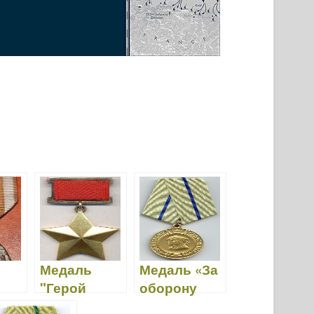
Медаль
Медаль «За
"Герой
оборону
Радянськог
Севастопол