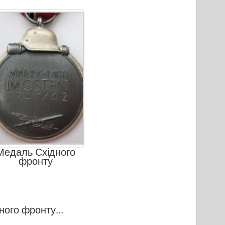
Медаль Східного
фронту
ого фронту...