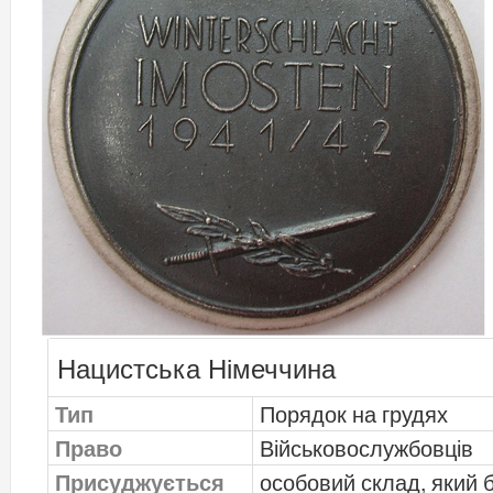
Нацистська Німеччина
Тип
Порядок на грудях
Право
Військовослужбовців
Присуджується
особовий склад, який б