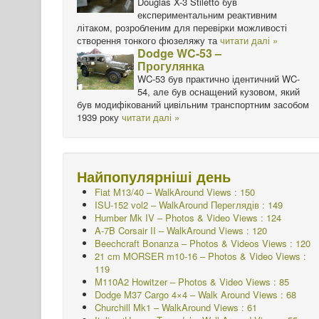
Douglas X-3 Stiletto був
експериментальним реактивним
літаком, розробленим для перевірки можливості
створення тонкого фюзеляжу та
читати далі »
Dodge WC-53 –
Прогулянка
WC-53 був практично ідентичний WC-
54, але був оснащений кузовом, який
був модифікований цивільним транспортним засобом
1939 року
читати далі »
Найпопулярніші день
Fiat M13/40 – WalkAround Views : 150
ISU-152 vol2 – WalkAround
Переглядів : 149
Humber Mk IV – Photos & Video Views : 124
A-7B Corsair II – WalkAround Views : 120
Beechcraft Bonanza – Photos & Videos Views : 120
21 cm MORSER m10-16 – Photos & Video Views :
119
M110A2 Howitzer – Photos & Video Views : 85
Dodge M37 Cargo 4×4 – Walk Around Views : 68
Churchill Mk1 – WalkAround Views : 61