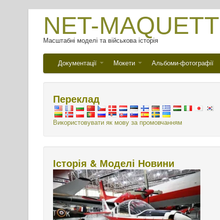
NET-MAQUETT
Масштабні моделі та військова історія
Документації
Мокети
Альбоми-фотографії
Переклад
Використовувати як мову за промовчанням
Історія & Моделі Новини