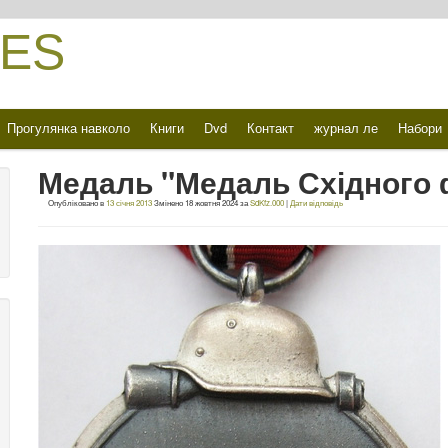
ES
Прогулянка навколо
Книги
Dvd
Контакт
журнал ле
Набори
Медаль "Медаль Східного 
Опубліковано в
13 січня 2013
Змінено
18 жовтня 2024
за
SdKfz.000
|
Дати відповідь