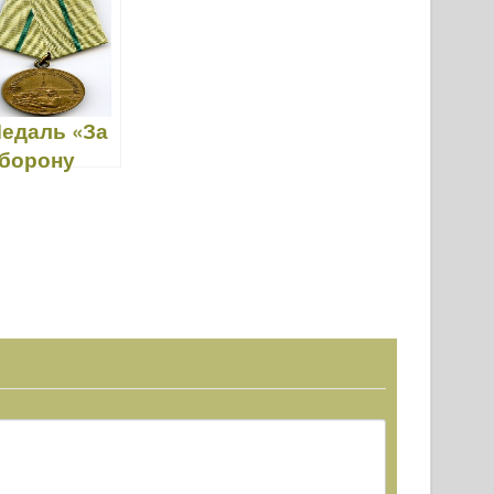
о Союзу"
я»
едаль «За
борону
енінграда»