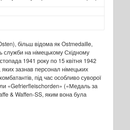
sten), більш відома як Ostmedaille,
ть служби на німецькому Східному
истопада 1941 року по 15 квітня 1942
, яких зазнав персонал німецьких
екомбатантів, під час особливо суворої
али «Gefrierfleischorden» («Медаль за
ffe & Waffen-SS, яким вона була