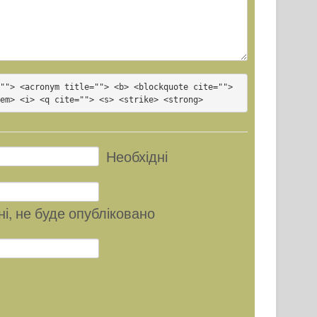
""> <acronym title=""> <b> <blockquote cite=""> 
<em> <i> <q cite=""> <s> <strike> <strong>
Необхідні
ні
, не буде опубліковано