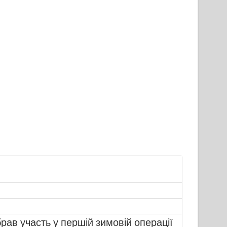
рав участь у першій зимовій операції