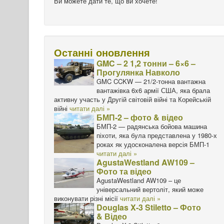
Ви можете дати те, що ви хочете!
Останні оновлення
GMC – 2 1,2 тонни – 6×6 –
Прогулянка Навколо
GMC CCKW — 21/2-тонна вантажна
вантажівка 6x6 армії США, яка брала
активну участь у Другій світовій війні та Корейській
війні
читати далі »
БМП-2 – фото & відео
БМП-2 — радянська бойова машина
піхоти, яка була представлена у 1980-х
роках як удосконалена версія БМП-1
читати далі »
AgustaWestland AW109 –
Фото та відео
AgustaWestland AW109 – це
універсальний вертоліт, який може
виконувати різні місії
читати далі »
Douglas X-3 Stiletto – Фото
& Відео