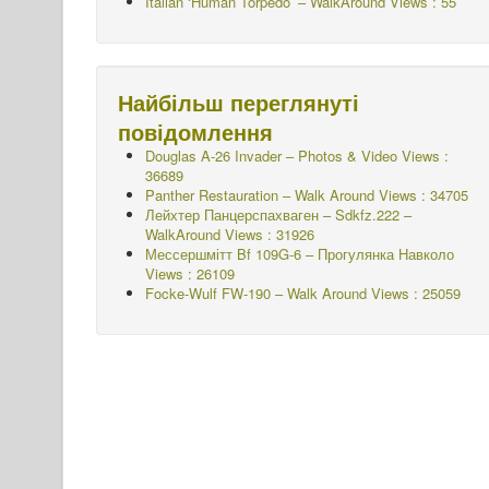
Italian ‘Human Torpedo’ – WalkAround Views : 55
Найбільш переглянуті
повідомлення
Douglas A-26 Invader – Photos & Video Views :
36689
Panther Restauration – Walk Around Views : 34705
Лейхтер Панцерспахваген – Sdkfz.222 –
WalkAround
Views : 31926
Мессершмітт Bf 109G-6 – Прогулянка Навколо
Views : 26109
Focke-Wulf FW-190 – Walk Around Views : 25059