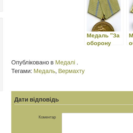
військової
війну 1939-
стіни"
доблесті»
45"
Медаль "За
М
оборону
о
Одеси"
Л
Опубліковано в
Медалі
.
Тегами:
Медаль
,
Вермахту
Дати відповідь
Коментар