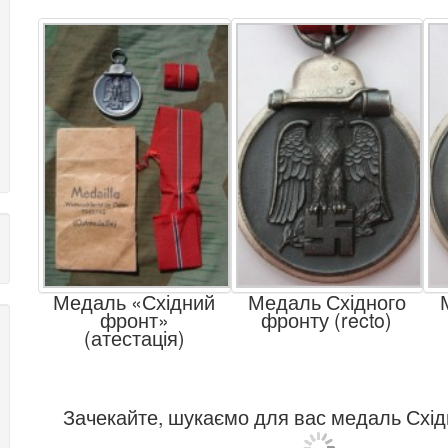
Медаль «Східний
Медаль Східного
фронт»
фронту (recto)
(атестація)
Зачекайте, шукаємо для вас медаль Східн