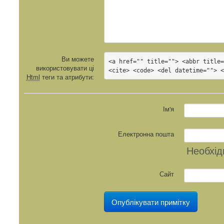
Ви можете
<a href="" title=""> <abbr title=
використовувати ці
<cite> <code> <del datetime=""> 
Html
теги та атрибути:
Ім'я
Електронна пошта
Необхід
Сайт