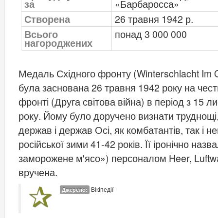
за
«Барбаросса»
Створена
26 травня 1942 р.
Всього
понад 3 000 000
нагороджених
Медаль Східного фронту (Winterschlacht Im O
була заснована 26 травня 1942 року на чес
фронті (Друга світова війна) в період з 15 л
року. Йому було доручено визнати труднощі
держав і держав Осі, як комбатантів, так і н
російської зими 41-42 років. Її іронічно назв
заморожене м'ясо») персоналом Heer, Luftwa
вручена.
Вікіпедії
Джерело: