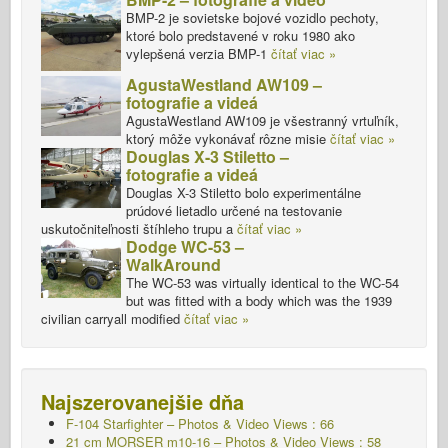
BMP-2 je sovietske bojové vozidlo pechoty,
ktoré bolo predstavené v roku 1980 ako
vylepšená verzia BMP-1
čítať viac »
AgustaWestland AW109 –
fotografie a videá
AgustaWestland AW109 je všestranný vrtuľník,
ktorý môže vykonávať rôzne misie
čítať viac »
Douglas X-3 Stiletto –
fotografie a videá
Douglas X-3 Stiletto bolo experimentálne
prúdové lietadlo určené na testovanie
uskutočniteľnosti štíhleho trupu a
čítať viac »
Dodge WC-53 –
WalkAround
The WC-53 was virtually identical to the WC-54
but was fitted with a body which was the 1939
civilian carryall modified
čítať viac »
Najszerovanejšie dňa
F-104 Starfighter – Photos & Video Views : 66
21 cm MORSER m10-16 – Photos & Video Views : 58