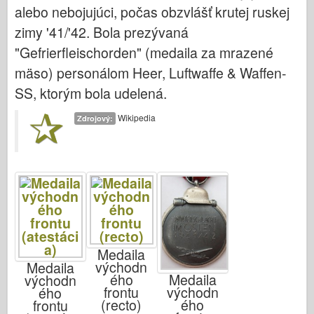
Italeri (12.
alebo nebojujúci, počas obzvlášť krutej ruskej
zimy '41/'42. Bola prezývaná
Legenda
"Gefrierfleischorden" (medaila za mrazené
Meng Model
mäso) personálom Heer, Luftwaffe & Waffen-
Tamiya
SS, ktorým bola udelená.
Tristar
Wikipedia
Trumpeter (Volút)
Zdrojový:
Zvezda
Fotky na aplikáciu Albumy
Chodiť
Knihy
Dvd
Medaila
Kontakt
východn
Medaila
Medaila
ého
východn
le Denník
východn
frontu
ého
ého
(recto)
frontu
Súpravy