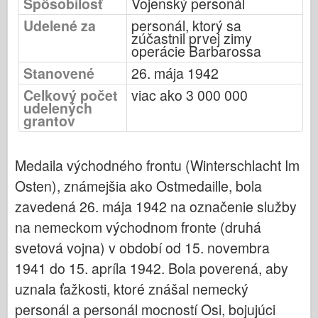
Spôsobilosť
Vojenský personál
Bronco (Bronco)
Udelené za
personál, ktorý sa
Cyber-Hobby (Počítačový koníček)
zúčastnil prvej zimy
operácie Barbarossa
Dnepromodel (Dnepromodel)
Stanovené
26. mája 1942
Dragon
Celkový počet
viac ako 3 000 000
Eduard
udelených
grantov
E.T. Model
Jemné formy
Medaila východného frontu (Winterschlacht Im
Sily Valoru
Osten), známejšia ako Ostmedaille, bola
FriulModel
zavedená 26. mája 1942 na označenie služby
Hasegawa
na nemeckom východnom fronte (druhá
Heller
svetová vojna) v období od 15. novembra
HobbyBoss (Slovenský)
1941 do 15. apríla 1942. Bola poverená, aby
Modely IBG
uznala ťažkosti, ktoré znášal nemecký
Icm
personál a personál mocností Osi, bojujúci