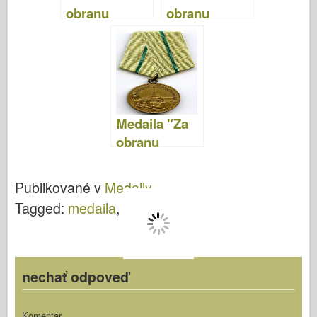
obranu
obranu
Sevastopoľa"
Odesy"
Medaila "Za
obranu
Leningradu"
Publikované v
Medaily
.
Tagged:
medaila
,
Wehrmacht
nechať odpoveď
Komentár