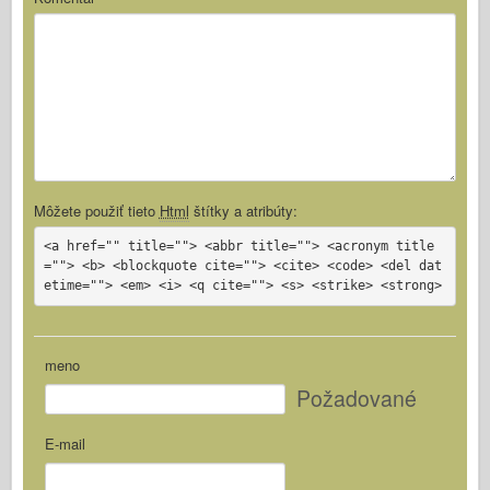
Môžete použiť tieto
Html
štítky a atribúty:
<a href="" title=""> <abbr title=""> <acronym title
=""> <b> <blockquote cite=""> <cite> <code> <del dat
etime=""> <em> <i> <q cite=""> <s> <strike> <strong>
meno
Požadované
E-mail