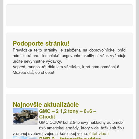
Podoporte stránku!
Prevádzka tejto stránky je založená na dobrovoľníckej práci
administrátora. Technické fungovanie lokality si však vyžaduje
určité nevyhnutné výdavky.
Vopred, mnohokrát ďakujem všetkým, ktorí nám pomáhajú!
Môžete dať, čo chcete!
Najnovšie aktualizácie
GMC – 2 1,2 tony – 6×6 –
Chodiť
GMC CCKW bol 2,5-tonový nákladný automobil
6x6 americkej armády, ktorý videl ťažkú službu
v druhej svetovej vojne aj kórejskej vojne.
čítať viac »
BMP-2 – fotografie a video