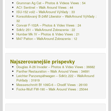
Grumman Ag Cat – Photos & Videos Views : 54
AC1 Sentinel – Walk Around Views : 44
ISU-152 vol2 – WalkAround
Výhľady : 33
Konsolidovaný B-24M Liberator – WalkAround
Výhľady :
32
Convair F-102A – Photos & Video Views : 24
Sdkfz 251 – WalkAround
Zobrazenia : 22
Humber Mk IV – Photos & Video Views : 21
M47 Patton – WalkAround
Zobrazenia : 12
Najszerovanejšie príspevky
Douglas A-26 Invader – Photos & Video Views : 36682
Panther Restauration – Walk Around Views : 34691
Leichter Panzerspähwagen – Sdkfz.222 – WalkAround
Pohľady : 31919
Messerschmitt Bf 109G-6 – Chodiť
Views : 26100
Focke-Wulf FW-190 – Walk Around Views : 25044