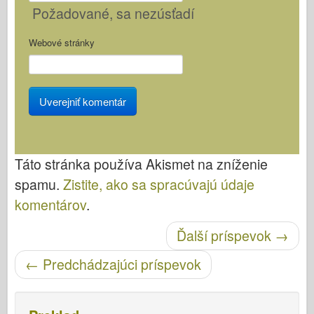
Požadované
, sa nezúsťadí
Webové stránky
Táto stránka používa Akismet na zníženie
spamu.
Zistite, ako sa spracúvajú údaje
komentárov
.
Po navigácii
Ďalší príspevok
→
←
Predchádzajúci príspevok