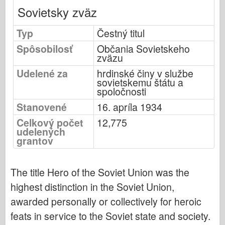
Bronco (Bronco)
Sovietsky zväz
Cyber-Hobby (Počítačový koníček)
Typ
Čestný titul
Dnepromodel (Dnepromodel)
Spôsobilosť
Občania Sovietskeho
Dragon
zväzu
Eduard
Udelené za
hrdinské činy v službe
sovietskemu štátu a
E.T. Model
spoločnosti
Jemné formy
Stanovené
16. apríla 1934
Sily Valoru
Celkový počet
12,775
udelených
FriulModel
grantov
Hasegawa
Heller
The title Hero of the Soviet Union was the
HobbyBoss (Slovenský)
highest distinction in the Soviet Union,
Modely IBG
awarded personally or collectively for heroic
feats in service to the Soviet state and society.
Icm