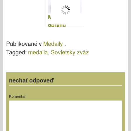
Medaila "Za
obranu
Leningradu"
Publikované v
Medaily
.
Tagged:
medaila
,
Sovietsky zväz
nechať odpoveď
Komentár