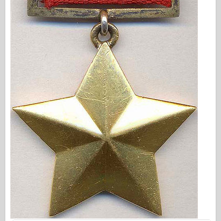
Vydavateľstvo Osprey
Letka Signál
TankPower (Sila nádrže)
Nákladné vozidlá a nádrže
Waffen-Arsenal
Wydawnictwo Militaria
Maquettes (Maquettes)
Akadémia
Modely esa
Klub AFV
Airfix
Vzdušné sily
AZ Model
Čierny pes