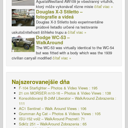
AgustaWestland AW109 je všestranný vrtuľník,
ktorý môže vykonávať rôzne misie
čítať viac »
Douglas X-3 Stiletto –
fotografie a videá
Douglas X-3 Stiletto bolo experimentálne
prúdové lietadlo určené na testovanie
uskutočniteľnosti štíhleho trupu a
čítať viac »
Dodge WC-53 –
WalkAround
The WC-53 was virtually identical to the WC-54
but was fitted with a body which was the 1939
civilian carryall modified
čítať viac »
Najszerovanejšie dňa
F-104 Starfighter – Photos & Video Views : 195
21 cm MORSER m10-16 – Photos & Video Views : 138
Konsolidovaný B-24M Liberator – WalkAround
Zobrazenia :
111
AC1 Sentinel – Walk Around Views : 106
Grumman Ag Cat – Photos & Videos Views : 105
ISU-152 vol2 – WalkAround
Prezretí: 71
Sdkfz 251 – WalkAround
Zobrazenia : 65