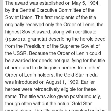
The award was established on May 5, 1934,
Italeri (12.
by the Central Executive Committee of the
Legenda
Soviet Union. The first recipients of the title
Meng Model
originally received only the Order of Lenin, the
Tamiya
highest Soviet award, along with certificate
Tristar
(грамота, gramota) describing the heroic deed
Trumpeter (Volút)
from the Presidium of the Supreme Soviet of
Zvezda
the USSR. Because the Order of Lenin could
Fotky na aplikáciu Albumy
be awarded for deeds not qualifying for the title
of hero, and to distinguish heroes from other
Chodiť
Order of Lenin holders, the Gold Star medal
Knihy
was introduced on August 1, 1939. Earlier
Dvd
heroes were retroactively eligible for these
Kontakt
items. The title was also given posthumously,
le Denník
though often without the actual Gold Star
Súpravy
medal given. The title could be revoked only by