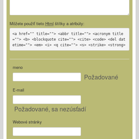
Môžete použiť tieto
Html
štítky a atribúty:
<a href="" title=""> <abbr title=""> <acronym title
=""> <b> <blockquote cite=""> <cite> <code> <del dat
etime=""> <em> <i> <q cite=""> <s> <strike> <strong>
meno
Požadované
E-mail
Požadované
, sa nezúsťadí
Webové stránky