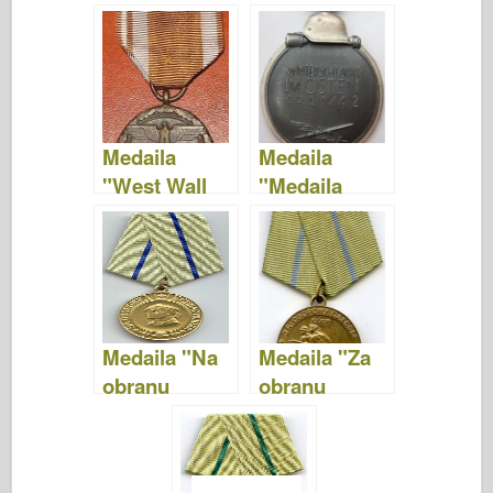
medaila
medaila za
vojenského
vojnu 1939-
valoru"
45"
Medaila
Medaila
"West Wall
"Medaila
Medal"
východného
frontu"
Medaila "Na
Medaila "Za
obranu
obranu
Sevastopoľa"
Odesy"