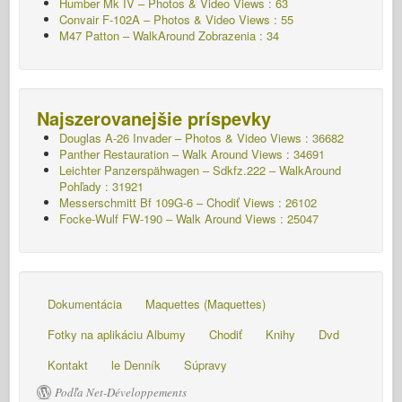
Humber Mk IV – Photos & Video Views : 63
Convair F-102A – Photos & Video Views : 55
M47 Patton – WalkAround
Zobrazenia : 34
Najszerovanejšie príspevky
Douglas A-26 Invader – Photos & Video Views : 36682
Panther Restauration – Walk Around Views : 34691
Leichter Panzerspähwagen – Sdkfz.222 – WalkAround
Pohľady : 31921
Messerschmitt Bf 109G-6 – Chodiť
Views : 26102
Focke-Wulf FW-190 – Walk Around Views : 25047
Dokumentácia
Maquettes (Maquettes)
Fotky na aplikáciu Albumy
Chodiť
Knihy
Dvd
Kontakt
le Denník
Súpravy
Podľa Net-Développements