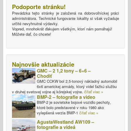
Podoporte stránku!
Prevádzka tejto stránky je založená na dobrovoľníckej práci
administrátora. Technické fungovanie lokality si však vyžaduje
určité nevyhnutné výdavky.
Vopred, mnohokrát ďakujem všetkým, ktorí nám pomáhajú!
Môžete dať, čo chcete!
Najnovšie aktualizácie
GMC – 2 1,2 tony – 6×6 –
Chodiť
GMC CCKW bol 2,5-tonový nákladný automobil
6x6 americkej armády, ktorý videl ťažkú službu
v druhej svetovej vojne aj kórejskej vojne.
čítať viac »
BMP-2 – fotografie a video
BMP-2 je sovietske bojové vozidlo pechoty,
ktoré bolo predstavené v roku 1980 ako
vylepšená verzia BMP-1
čítať viac »
AgustaWestland AW109 –
fotografie a videá