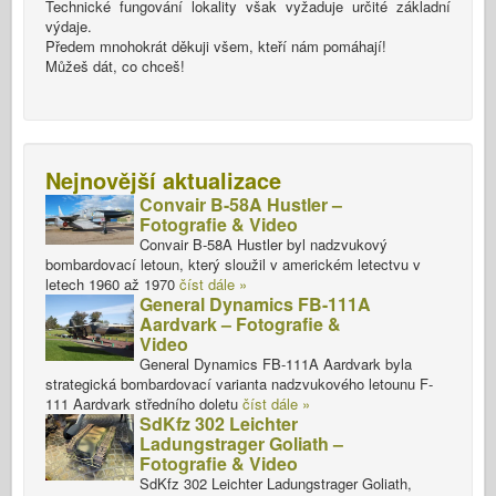
Technické fungování lokality však vyžaduje určité základní
výdaje.
Předem mnohokrát děkuji všem, kteří nám pomáhají!
Můžeš dát, co chceš!
Nejnovější aktualizace
Convair B-58A Hustler –
Fotografie & Video
Convair B-58A Hustler byl nadzvukový
bombardovací letoun, který sloužil v americkém letectvu v
letech 1960 až 1970
číst dále »
General Dynamics FB-111A
Aardvark – Fotografie &
Video
General Dynamics FB-111A Aardvark byla
strategická bombardovací varianta nadzvukového letounu F-
111 Aardvark středního doletu
číst dále »
SdKfz 302 Leichter
Ladungstrager Goliath –
Fotografie & Video
SdKfz 302 Leichter Ladungstrager Goliath,