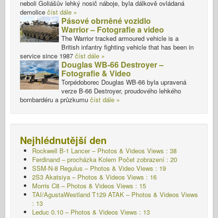
neboli Goliášův lehký nosič náboje, byla dálkově ovládaná
demolice
číst dále »
Pásové obrněné vozidlo
Warrior – Fotografie a video
The Warrior tracked armoured vehicle is a
British infantry fighting vehicle that has been in
service since 1987
číst dále »
Douglas WB-66 Destroyer –
Fotografie & Video
Torpédoborec Douglas WB-66 byla upravená
verze B-66 Destroyer, proudového lehkého
bombardéru a průzkumu
číst dále »
Nejhlédnutější den
Rockwell B-1 Lancer – Photos & Videos Views : 38
Ferdinand – procházka Kolem Počet zobrazení : 20
SSM-N-8 Regulus – Photos & Video Views : 19
2S3 Akatsiya – Photos & Videos Views : 16
Morris C8 – Photos & Videos Views : 15
TAI/AgustaWestland T129 ATAK – Photos & Videos Views
: 13
Leduc 0.10 – Photos & Videos Views : 13