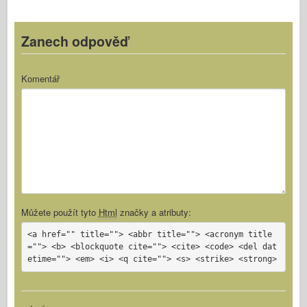
k
Zanech odpověď
Komentář
Můžete použít tyto
Html
značky a atributy:
<a href="" title=""> <abbr title=""> <acronym title
=""> <b> <blockquote cite=""> <cite> <code> <del dat
etime=""> <em> <i> <q cite=""> <s> <strike> <strong>