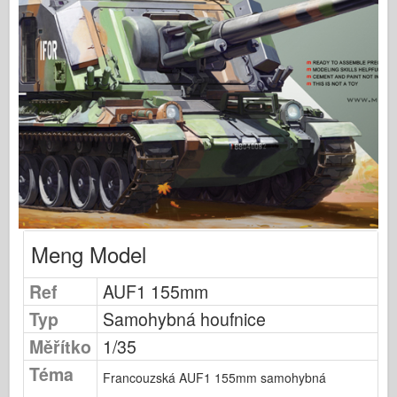
Publikování Osprey
Signál letky
Tankpower
Nákladní automobily a nádrže
Waffen-Arsenal
Wydawnictwo Militaria
Maquettes
Akademie
Modely es
Meng Model
Klub AFV
Ref
AUF1 155mm
Airfix
Typ
Samohybná houfnice
Letectvo
Měřítko
1/35
AZ Model
Téma
Černý pes
Francouzská AUF1 155mm samohybná