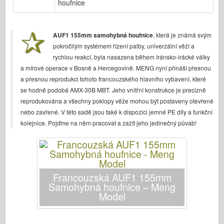
houfnice
Bronco
Kybernetický koníček
AUF1 155mm samohybná houfnice
, která je známá svým
Dnepromodel
pokročilým systémem řízení palby, univerzální věží a
Dragon
rychlou reakcí, byla nasazena během íránsko-irácké války
a mírové operace v Bosně a Hercegovině. MENG nyní přináší přesnou
Eduard
a přesnou reprodukci tohoto francouzského hlavního vybavení, které
E.T. Model
se hodně podobá AMX-30B MBT. Jeho vnitřní konstrukce je precizně
Jemné formy
reprodukována a všechny poklopy věže mohou být postaveny otevřené
nebo zavřené. V této sadě jsou také k dispozici jemné PE díly a funkční
Síly udatí
kolejnice. Pojďme na něm pracovat a zažít jeho jedinečný půvab!
Friulmodel
Hasegawa
Heller
Francouzská AUF1 155mm
HobbyBoss
Samohybná houfnice – Meng
Model
Modely IBG
Icm