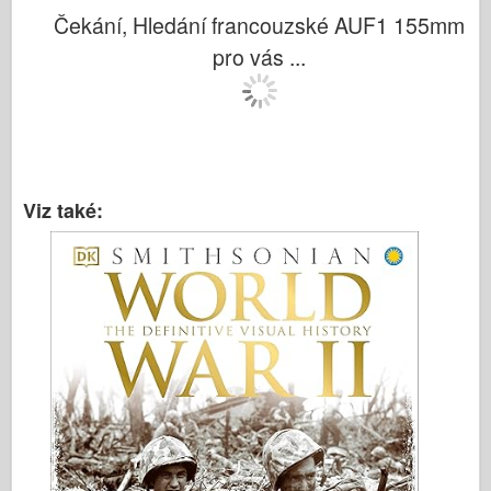
Italeri
Čekání, Hledání francouzské AUF1 155mm
Legenda
pro vás ...
Meng Model
Tamiya
Tristar
Trumpetista
Viz také:
Zvezda
Alba-Fotky
Procházka kolem
Knihy
Dvd
Kontakt
le Deník
Soupravy