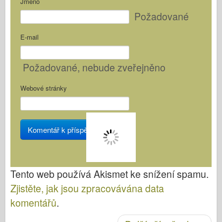
Jméno
Požadované
E-mail
Požadované
, nebude zveřejněno
Webové stránky
Tento web používá Akismet ke snížení spamu.
Zjistěte, jak jsou zpracovávána data
komentářů
.
Post navigace