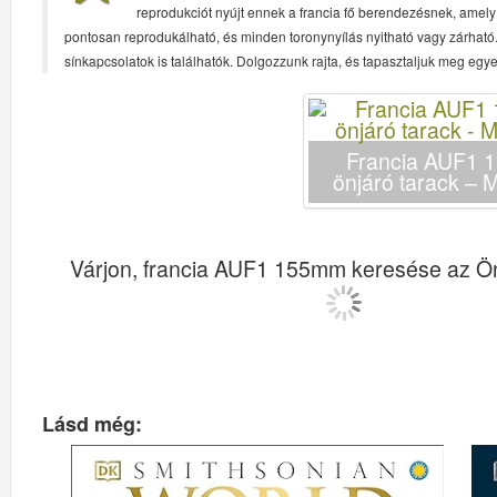
reprodukciót nyújt ennek a francia fő berendezésnek, amel
pontosan reprodukálható, és minden toronynyílás nyitható vagy zárhat
sínkapcsolatok is találhatók. Dolgozzunk rajta, és tapasztaljuk meg egye
Francia AUF1 
önjáró tarack – 
Várjon, francia AUF1 155mm keresése az Ön
Lásd még: