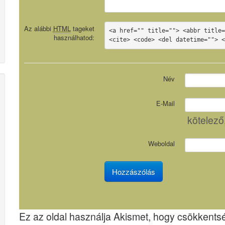
Az alábbi
HTML
tageket
<a href="" title=""> <abbr title=
használhatod:
<cite> <code> <del datetime=""> 
Név
E-Mail
kötelező
Weboldal
Ez az oldal használja Akismet, hogy csökkent