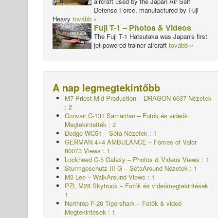
aircraft used by the Japan Air Self
Defense Force, manufactured by Fuji
Heavy
tovább »
Fuji T-1 – Photos & Videos
The Fuji T-1 Hatsutaka was Japan's first
jet-powered trainer aircraft
tovább »
A nap legmegtekintőbb
M7 Priest Mid-Production – DRAGON 6637
Nézetek
: 2
Convair C-131 Samaritan – Fotók és videók
Megtekintették : 2
Dodge WC51 – Séta
Nézetek : 1
GERMAN 4×4 AMBULANCE – Forces of Valor
80073 Views : 1
Lockheed C-5 Galaxy – Photos & Videos Views : 1
Sturmgeschutz III G – SétaAround
Nézetek : 1
M3 Lee – WalkAround Views : 1
PZL M28 Skytruck – Fotók és videómegtekintések :
1
Northrop F-20 Tigershark – Fotók & videó
Megtekintések : 1