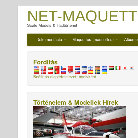
NET-MAQUETT
Scale Models & Hadtörténet
Dokumentáció
Maquettes (maquettes)
Albumo
Fordítás
Beállítás alapértelmezett nyelvként
Történelem & Modellek Hírek