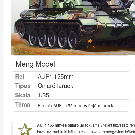
Meng Model
Ref
AUF1 155mm
Típus
Önjáró tarack
Skála
1/35
Téma
Francia AUF1 155 mm-es önjáró tarack
AUF1 155 mm-es önjáró tarack
, amely fejlett tűzvezető r
híres, az iráni-iraki háború és a bosznia-hercegovinai bék