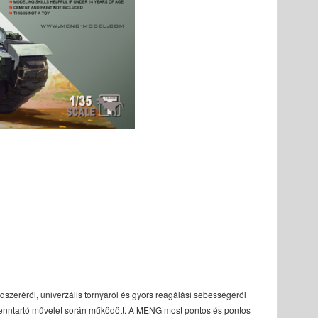
endszeréről, univerzális tornyáról és gyors reagálási sebességéről
efenntartó művelet során működött. A MENG most pontos és pontos