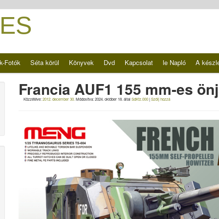
ES
k-Fotók
Séta körül
Könyvek
Dvd
Kapcsolat
le Napló
A készl
Francia AUF1 155 mm-es önj
Közzétéve:
2012. december 30.
Módosítva:
2024. október 18.
által
SdKfz.000
|
Szólj hozzá