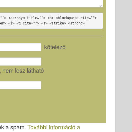
""> <acronym title=""> <b> <blockquote cite=""> 
<em> <i> <q cite=""> <s> <strike> <strong>
kötelező
, nem lesz látható
sék a spam.
További információ a