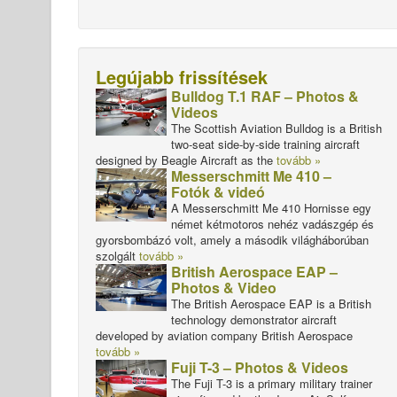
Legújabb frissítések
Bulldog T.1 RAF – Photos &
Videos
The Scottish Aviation Bulldog is a British
two-seat side-by-side training aircraft
designed by Beagle Aircraft as the
tovább »
Messerschmitt Me 410 –
Fotók & videó
A Messerschmitt Me 410 Hornisse egy
német kétmotoros nehéz vadászgép és
gyorsbombázó volt, amely a második világháborúban
szolgált
tovább »
British Aerospace EAP –
Photos & Video
The British Aerospace EAP is a British
technology demonstrator aircraft
developed by aviation company British Aerospace
tovább »
Fuji T-3 – Photos & Videos
The Fuji T-3 is a primary military trainer