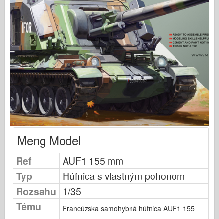
Vydavateľstvo Osprey
Letka Signál
TankPower (Sila nádrže)
Nákladné vozidlá a nádrže
Waffen-Arsenal
Wydawnictwo Militaria
Maquettes (Maquettes)
Akadémia
Modely esa
Meng Model
Klub AFV
Ref
AUF1 155 mm
Airfix
Typ
Húfnica s vlastným pohonom
Vzdušné sily
Rozsahu
1/35
AZ Model
Tému
Čierny pes
Francúzska samohybná húfnica AUF1 155