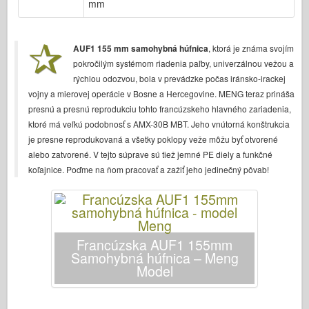
mm
Bronco (Bronco)
Cyber-Hobby (Počítačový koníček)
AUF1 155 mm samohybná húfnica
, ktorá je známa svojím
Dnepromodel (Dnepromodel)
pokročilým systémom riadenia paľby, univerzálnou vežou a
Dragon
rýchlou odozvou, bola v prevádzke počas iránsko-irackej
vojny a mierovej operácie v Bosne a Hercegovine. MENG teraz prináša
Eduard
presnú a presnú reprodukciu tohto francúzskeho hlavného zariadenia,
E.T. Model
ktoré má veľkú podobnosť s AMX-30B MBT. Jeho vnútorná konštrukcia
Jemné formy
je presne reprodukovaná a všetky poklopy veže môžu byť otvorené
alebo zatvorené. V tejto súprave sú tiež jemné PE diely a funkčné
Sily Valoru
koľajnice. Poďme na ňom pracovať a zažiť jeho jedinečný pôvab!
FriulModel
Hasegawa
Heller
Francúzska AUF1 155mm
HobbyBoss (Slovenský)
Samohybná húfnica – Meng
Model
Modely IBG
Icm