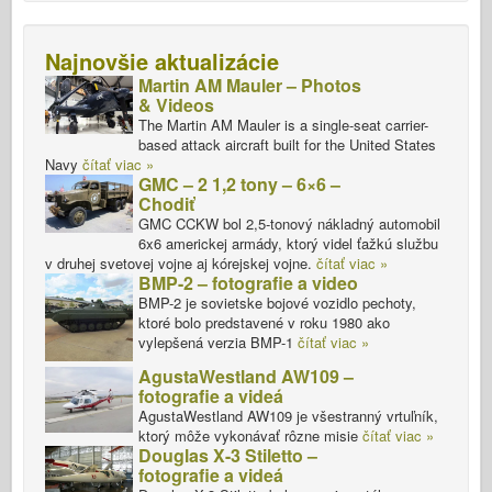
Najnovšie aktualizácie
Martin AM Mauler – Photos
& Videos
The Martin AM Mauler is a single-seat carrier-
based attack aircraft built for the United States
Navy
čítať viac »
GMC – 2 1,2 tony – 6×6 –
Chodiť
GMC CCKW bol 2,5-tonový nákladný automobil
6x6 americkej armády, ktorý videl ťažkú službu
v druhej svetovej vojne aj kórejskej vojne.
čítať viac »
BMP-2 – fotografie a video
BMP-2 je sovietske bojové vozidlo pechoty,
ktoré bolo predstavené v roku 1980 ako
vylepšená verzia BMP-1
čítať viac »
AgustaWestland AW109 –
fotografie a videá
AgustaWestland AW109 je všestranný vrtuľník,
ktorý môže vykonávať rôzne misie
čítať viac »
Douglas X-3 Stiletto –
fotografie a videá