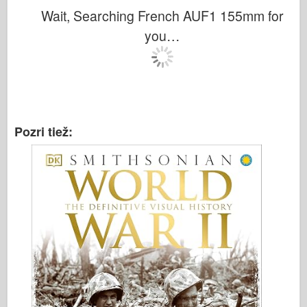
Italeri (12.
Wait, Searching French AUF1 155mm for
Legenda
you…
Meng Model
Tamiya
Tristar
Trumpeter (Volút)
Pozri tiež:
Zvezda
Fotky na aplikáciu Albumy
Chodiť
Knihy
Dvd
Kontakt
le Denník
Súpravy