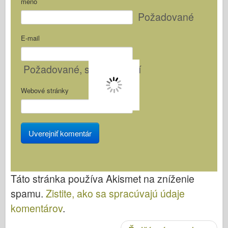
meno
Požadované
E-mail
Požadované
, sa nezúsťadí
Webové stránky
Táto stránka používa Akismet na zníženie
spamu.
Zistite, ako sa spracúvajú údaje
komentárov
.
Po navigácii