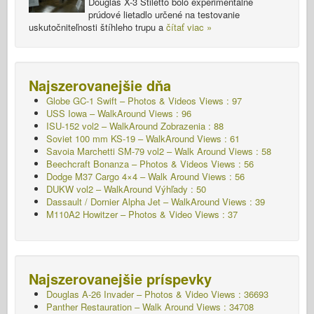
Douglas X-3 Stiletto bolo experimentálne
prúdové lietadlo určené na testovanie
uskutočniteľnosti štíhleho trupu a
čítať viac »
Najszerovanejšie dňa
Globe GC-1 Swift – Photos & Videos Views : 97
USS Iowa – WalkAround Views : 96
ISU-152 vol2 – WalkAround
Zobrazenia : 88
Soviet 100 mm KS-19 – WalkAround Views : 61
Savoia Marchetti SM-79 vol2 – Walk Around Views : 58
Beechcraft Bonanza – Photos & Videos Views : 56
Dodge M37 Cargo 4×4 – Walk Around Views : 56
DUKW vol2 – WalkAround
Výhľady : 50
Dassault / Dornier Alpha Jet – WalkAround Views : 39
M110A2 Howitzer – Photos & Video Views : 37
Najszerovanejšie príspevky
Douglas A-26 Invader – Photos & Video Views : 36693
Panther Restauration – Walk Around Views : 34708