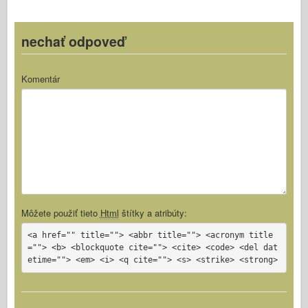
k
nechať odpoveď
Komentár
Môžete použiť tieto
Html
štítky a atribúty:
<a href="" title=""> <abbr title=""> <acronym title
=""> <b> <blockquote cite=""> <cite> <code> <del dat
etime=""> <em> <i> <q cite=""> <s> <strike> <strong>