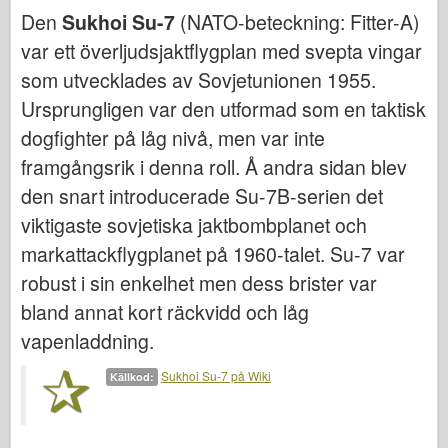
Bronco
Den
Sukhoi Su-7
(NATO-beteckning: Fitter-A)
Cyber-Hobby
var ett överljudsjaktflygplan med svepta vingar
Dnepromodel (dnepromodel)
som utvecklades av Sovjetunionen 1955.
Ursprungligen var den utformad som en taktisk
Dragon
dogfighter på låg nivå, men var inte
Eduard
framgångsrik i denna roll. Å andra sidan blev
E.T. Modell
den snart introducerade Su-7B-serien det
Fina mögel
viktigaste sovjetiska jaktbombplanet och
Tapperhetskrafter
markattackflygplanet på 1960-talet. Su-7 var
Friulmodel
robust i sin enkelhet men dess brister var
Hasegawa
bland annat kort räckvidd och låg
Heller (också)
vapenladdning.
HobbyBoss (hobbyboss)
Sukhoi Su-7 på Wiki
Källkod:
IBG-modeller
Icm