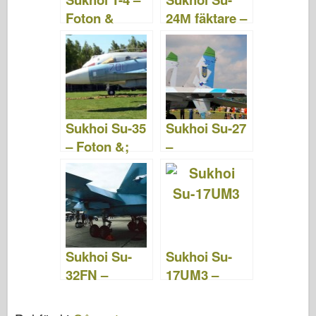
Foton &
24М fäktare –
Videor
Foton &;
Video
Sukhoi Su-35
Sukhoi Su-27
– Foton &;
–
Video
WalkAround
Sukhoi Su-
Sukhoi Su-
32FN –
17UM3 –
WalkAround
WalkAround