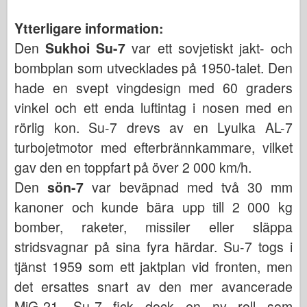
Ytterligare information:
Den
Sukhoi Su-7
var ett sovjetiskt jakt- och
bombplan som utvecklades på 1950-talet. Den
hade en svept vingdesign med 60 graders
vinkel och ett enda luftintag i nosen med en
rörlig kon. Su-7 drevs av en Lyulka AL-7
turbojetmotor med efterbrännkammare, vilket
gav den en toppfart på över 2 000 km/h.
Den
sön-7
var beväpnad med två 30 mm
kanoner och kunde bära upp till 2 000 kg
bomber, raketer, missiler eller släppa
stridsvagnar på sina fyra härdar. Su-7 togs i
tjänst 1959 som ett jaktplan vid fronten, men
det ersattes snart av den mer avancerade
MiG-21. Su-7 fick dock en ny roll som