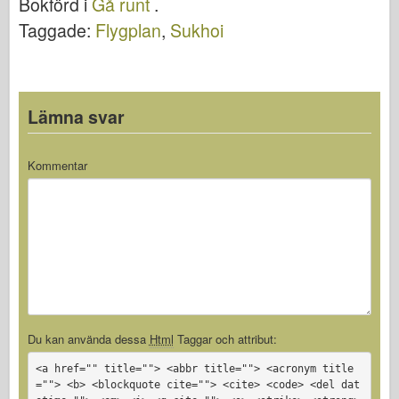
Bokförd i
Gå runt
.
Taggade:
Flygplan
,
Sukhoi
Lämna svar
Kommentar
Du kan använda dessa
Html
Taggar och attribut:
<a href="" title=""> <abbr title=""> <acronym title
=""> <b> <blockquote cite=""> <cite> <code> <del dat