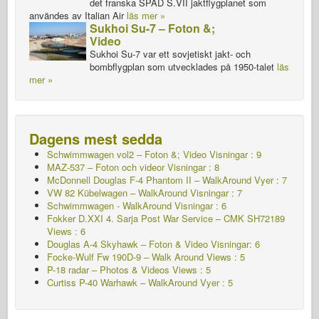
det franska SPAD S.VII jaktflygplanet som
användes av Italian Air
läs mer »
Sukhoi Su-7 – Foton &;
Video
Sukhoi Su-7 var ett sovjetiskt jakt- och
bombflygplan som utvecklades på 1950-talet
läs
mer »
Dagens mest sedda
Schwimmwagen vol2 – Foton &; Video
Visningar : 9
MAZ-537 – Foton och videor Visningar : 8
McDonnell Douglas F-4 Phantom II – WalkAround Vyer : 7
VW 82 Kübelwagen – WalkAround
Visningar : 7
Schwimmwagen - WalkAround
Visningar : 6
Fokker D.XXI 4. Sarja Post War Service – CMK SH72189
Views : 6
Douglas A-4 Skyhawk – Foton & Video Visningar: 6
Focke-Wulf Fw 190D-9 – Walk Around Views : 5
P-18 radar – Photos & Videos Views : 5
Curtiss P-40 Warhawk – WalkAround
Vyer : 5