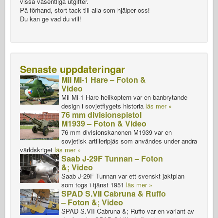
vissa väsentliga utgifter.
På förhand, stort tack till alla som hjälper oss!
Du kan ge vad du vill!
Senaste uppdateringar
Mil Mi-1 Hare – Foton &
Video
Mil Mi-1 Hare-helikoptern var en banbrytande
design i sovjetflygets historia
läs mer »
76 mm divisionspistol
M1939 – Foton & Video
76 mm divisionskanonen M1939 var en
sovjetisk artilleripjäs som användes under andra
världskriget
läs mer »
Saab J-29F Tunnan – Foton
&; Video
Saab J-29F Tunnan var ett svenskt jaktplan
som togs i tjänst 1951
läs mer »
SPAD S.VII Cabruna & Ruffo
– Foton &; Video
SPAD S.VII Cabruna &; Ruffo var en variant av