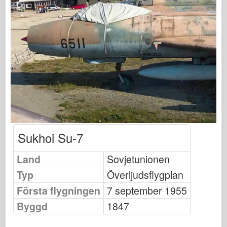
Osprey Förlag
Skvadronsignal
Tankpower
Lastbilar & Tankar
Waffen-Arsenal
Wydawnictwo Militaria
Maquettes (maquettes)
Academy
Sukhoi Su-7
Ace Modeller
AFV-klubb
Land
Sovjetunionen
Airfix
Typ
Överljudsflygplan
Flygvapnet
Första flygningen
7 september 1955
AZ-modell
Byggd
1847
Svart hund