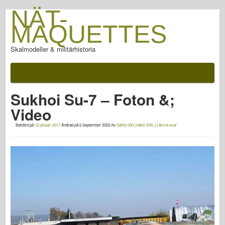
NÄT-
MAQUETTES
Skalmodeller & militärhistoria
Dokumentation
Efter slaget
Sukhoi Su-7 – Foton &;
AFV Vapen
Video
Allierad axel
Bokförd på
12 januari 2017
Ändrad på
6 September 2025
Av
SdKfz.000 (sdkfz.000)
|
Lämna svar
Rustning PhotoGallery
Rustning i profil
Concord
Muttrar & bultar
Ny förtrupp
Fiskgjuse modellering