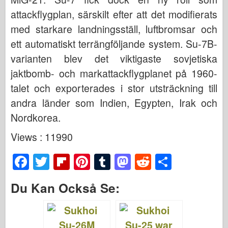
attackflygplan, särskilt efter att det modifierats
med starkare landningsställ, luftbromsar och
ett automatiskt terrängföljande system. Su-7B-
varianten blev det viktigaste sovjetiska
jaktbomb- och markattackflygplanet på 1960-
talet och exporterades i stor utsträckning till
andra länder som Indien, Egypten, Irak och
Nordkorea.
Views : 11990
F
T
Fl
Pi
T
M
R
S
a
wi
ip
nt
u
a
e
h
Du Kan Också Se:
c
tt
b
er
m
st
d
ar
e
er
o
e
bl
o
di
e
b
ar
st
r
d
t