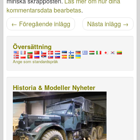
minska skräpposten.
Läs mer om hur dina
kommentarsdata bearbetas
.
Posta navigering
←
Föregående inlägg
Nästa inlägg
→
Översättning
Ange som standardspråk
Historia & Modeller Nyheter