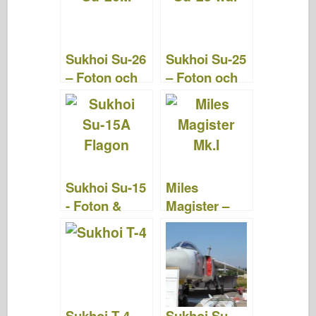
o
d
o
o
n
Sukhoi Su-26
Sukhoi Su-25
k
– Foton och
– Foton och
videor
videor
Sukhoi Su-15
Miles
- Foton &
Magister –
Videor
Foton och
videor
Sukhoi T-4 –
Sukhoi Su-