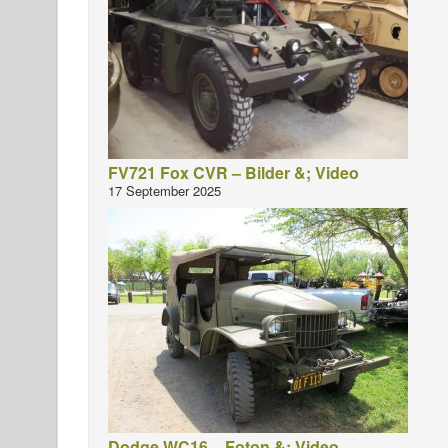
FV721 Fox CVR – Bilder &; Video
17 September 2025
Dodge WC16 – Foton &; Video