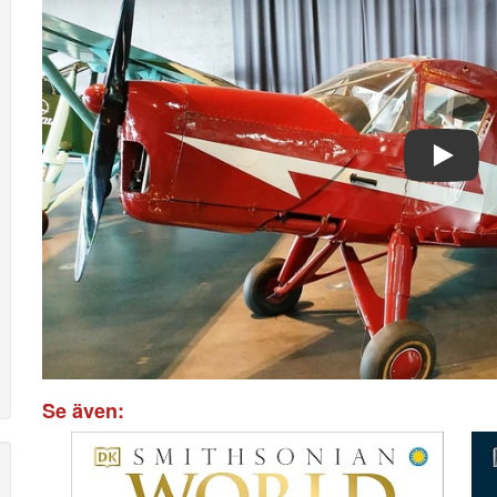
Play
Se även: