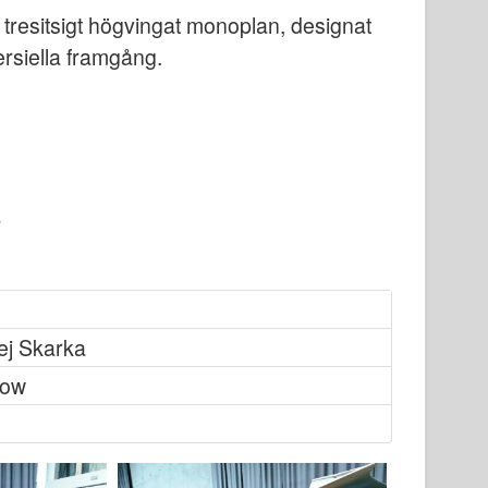
, tresitsigt högvingat monoplan, designat
siella framgång.
ej Skarka
now