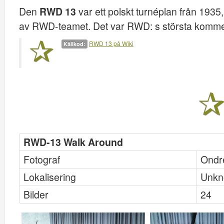
Den
RWD 13
var ett polskt turnéplan från 1935
av RWD-teamet. Det var RWD: s största kommer
RWD 13 på Wiki
Källkod:
RWD-13 Walk Around
Fotograf
Ondr
Lokalisering
Unk
Bilder
24