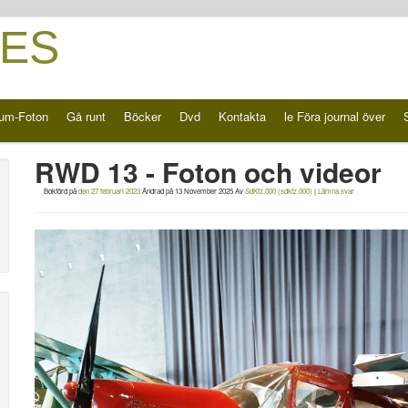
ES
um-Foton
Gå runt
Böcker
Dvd
Kontakta
le Föra journal över
RWD 13 - Foton och videor
Bokförd på
den 27 februari 2023
Ändrad på
13 November 2025
Av
SdKfz.000 (sdkfz.000)
|
Lämna svar