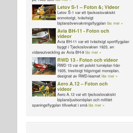
Letov S-1 – Foton &; Videor
Letov Š-1 var ett tjeckoslovakiskt
enmotorigt, tvåsitsigt
biplansövervakningsflygplan
läs mer »
Avia BH-11 - Foton och
videor
Avia BH-11 var ett tvåsitsigt sportflygplan
byggt i Tjeckoslovakien 1923, en
vidareutveckling av Avia BH-9
läs mer »
RWD 13 - Foton och videor
RWD 13 var ett polskt turnéplan från
1935, tresitsigt högvingat monoplan,
designat av RWD-teamet
läs mer »
Aero A.12 – Foton och
videor
Aero A.12 var ett tjeckoslovakiskt
biplansljusbombplan och militärt
spaningsflygplan tillverkat i små
läs mer »