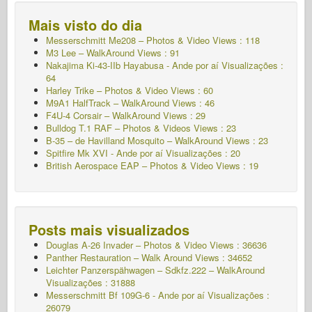
Mais visto do dia
Messerschmitt Me208 – Photos & Video Views : 118
M3 Lee – WalkAround Views : 91
Nakajima Ki-43-IIb Hayabusa - Ande por aí
Visualizações :
64
Harley Trike – Photos & Video Views : 60
M9A1 HalfTrack – WalkAround Views : 46
F4U-4 Corsair – WalkAround Views : 29
Bulldog T.1 RAF – Photos & Videos Views : 23
B-35 – de Havilland Mosquito – WalkAround Views : 23
Spitfire Mk XVI - Ande por aí
Visualizações : 20
British Aerospace EAP – Photos & Video Views : 19
Posts mais visualizados
Douglas A-26 Invader – Photos & Video Views : 36636
Panther Restauration – Walk Around Views : 34652
Leichter Panzerspähwagen – Sdkfz.222 – WalkAround
Visualizações : 31888
Messerschmitt Bf 109G-6 - Ande por aí
Visualizações :
26079