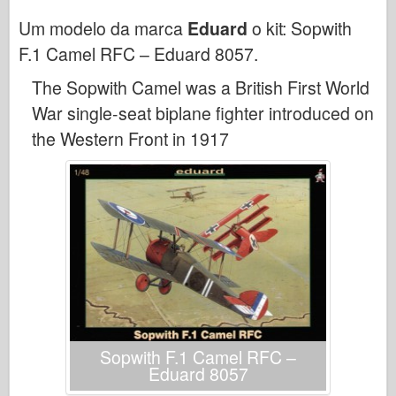
Bronco
Um modelo da marca
Eduard
o kit:
Sopwith
Cyber-Hobby
F.1 Camel RFC – Eduard 8057
.
Dnepromodel
The Sopwith Camel was a British First World
Dragão
War single-seat biplane fighter introduced on
Eduard
the Western Front in 1917
Modelo E.T.
Moldes finos
Forças de Valor
FriulModel
Hasegawa
Heller
HobbyBoss
Modelos IBG
Sopwith F.1 Camel RFC –
Eduard 8057
Icm