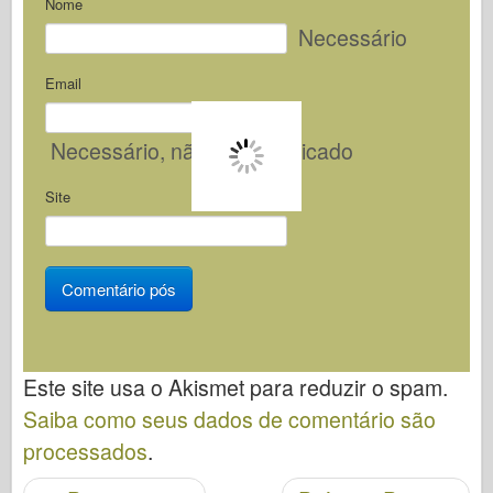
Nome
Necessário
Email
Necessário
, não será publicado
Site
Este site usa o Akismet para reduzir o spam.
Saiba como seus dados de comentário são
processados
.
Navegação pós