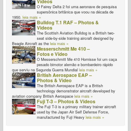
Vídeos
O Fairey Delta 2 foi uma aeronave de pesquisa
supersônica britânica que voou na década de
1950.
leia mais »
Bulldog T.1 RAF – Photos &
Videos
The Scottish Aviation Bulldog is a British two-
seat side-by-side training aircraft designed by
Beagle Aircraft as the
leia mais »
Messerschmitt Me 410 –
Fotos e Vídeo
O Messerschmitt Me 410 Hornisse foi um caça
pesado bimotor alemão e bombardeiro rápido
que serviu na Segunda Guerra Mundial
leia mais »
British Aerospace EAP –
Photos & Video
The British Aerospace EAP is a British
technology demonstrator aircraft developed by
aviation company British Aerospace
leia mais »
Fuji T-3 – Photos & Videos
The Fuji T-3 is a primary military trainer aircraft
used by the Japan Air Self Defense Force,
manufactured by Fuji Heavy
leia mais »