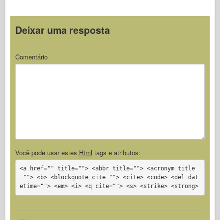
k
Deixar uma resposta
Comentário
Você pode usar estes
Html
tags e atributos:
<a href="" title=""> <abbr title=""> <acronym title
=""> <b> <blockquote cite=""> <cite> <code> <del dat
etime=""> <em> <i> <q cite=""> <s> <strike> <strong>