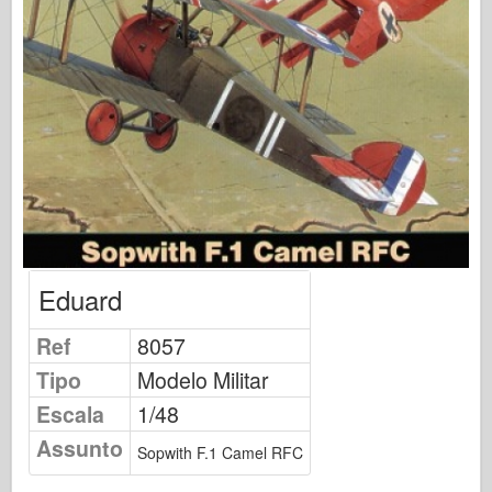
Editora Osprey
Sinal de Esquadrão
TankPower
Caminhões e Tanques
Waffen-Arsenal
Wydawnictwo Militaria
Maquettes
Academia
Eduard
Modelos Ace
Clube AFV
Ref
8057
Airfix
Tipo
Modelo Militar
Força Aérea
Escala
1/48
Modelo AZ
Assunto
Sopwith F.1 Camel RFC
Cão Preto