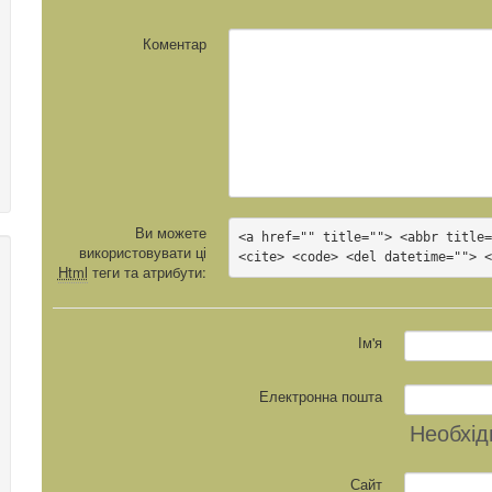
Коментар
Ви можете
<a href="" title=""> <abbr title=
використовувати ці
<cite> <code> <del datetime=""> 
Html
теги та атрибути:
Ім'я
Електронна пошта
Необхід
Сайт