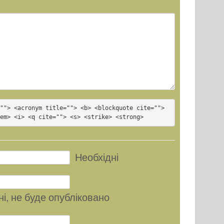
""> <acronym title=""> <b> <blockquote cite=""> 
<em> <i> <q cite=""> <s> <strike> <strong>
Необхідні
ні
, не буде опубліковано