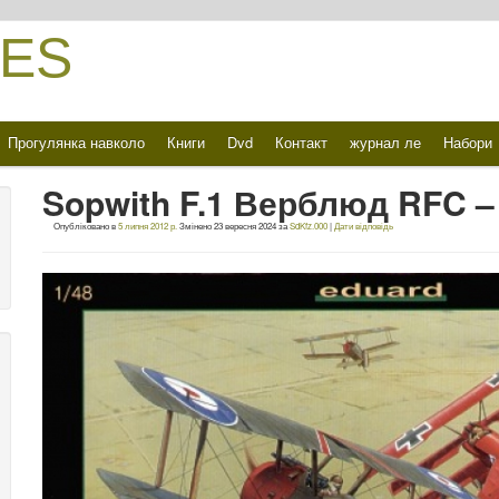
ES
Прогулянка навколо
Книги
Dvd
Контакт
журнал ле
Набори
Sopwith F.1 Верблюд RFC –
Опубліковано в
5 липня 2012 р.
Змінено
23 вересня 2024
за
SdKfz.000
|
Дати відповідь