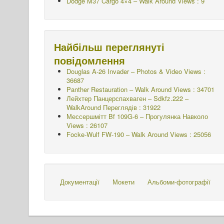
Dodge M37 Cargo 4×4 – Walk Around Views : 9
Найбільш переглянуті
повідомлення
Douglas A-26 Invader – Photos & Video Views :
36687
Panther Restauration – Walk Around Views : 34701
Лейхтер Панцерспахваген – Sdkfz.222 –
WalkAround
Переглядів : 31922
Мессершмітт Bf 109G-6 – Прогулянка Навколо
Views : 26107
Focke-Wulf FW-190 – Walk Around Views : 25056
Документації
Мокети
Альбоми-фотографії