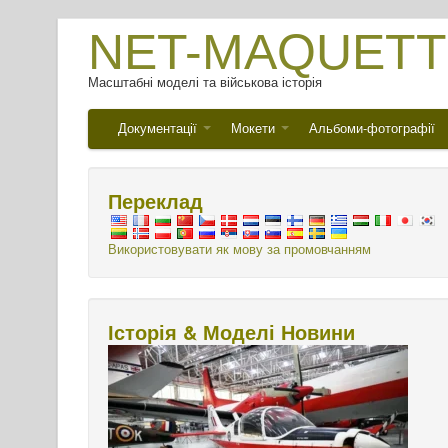
NET-MAQUETT
Масштабні моделі та військова історія
Документації
Мокети
Альбоми-фотографії
Переклад
Використовувати як мову за промовчанням
Історія & Моделі Новини