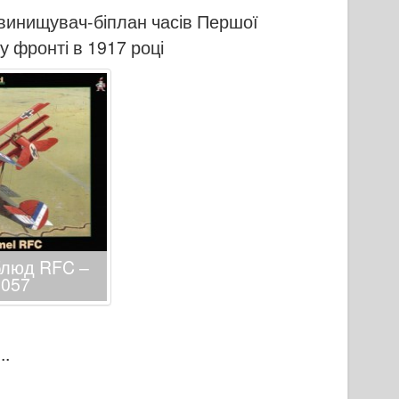
винищувач-біплан часів Першої
у фронті в 1917 році
блюд RFC –
8057
..