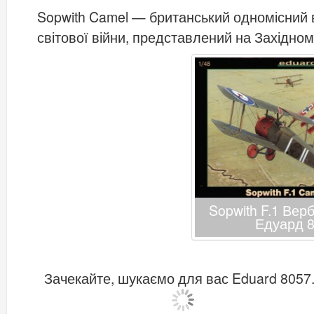
Sopwith Camel — британський одномісний 
світової війни, представлений на Західном
Sopwith F.1 Вер
Едуард 
Зачекайте, шукаємо для вас Eduard 8057.