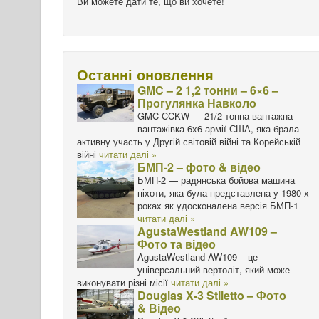
Ви можете дати те, що ви хочете!
Останні оновлення
GMC – 2 1,2 тонни – 6×6 –
Прогулянка Навколо
GMC CCKW — 21/2-тонна вантажна
вантажівка 6x6 армії США, яка брала
активну участь у Другій світовій війні та Корейській
війні
читати далі »
БМП-2 – фото & відео
БМП-2 — радянська бойова машина
піхоти, яка була представлена у 1980-х
роках як удосконалена версія БМП-1
читати далі »
AgustaWestland AW109 –
Фото та відео
AgustaWestland AW109 – це
універсальний вертоліт, який може
виконувати різні місії
читати далі »
Douglas X-3 Stiletto – Фото
& Відео