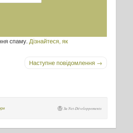
ння спаму.
Дізнайтеся, як
Наступне повідомлення
→
ори
За Net-Développements