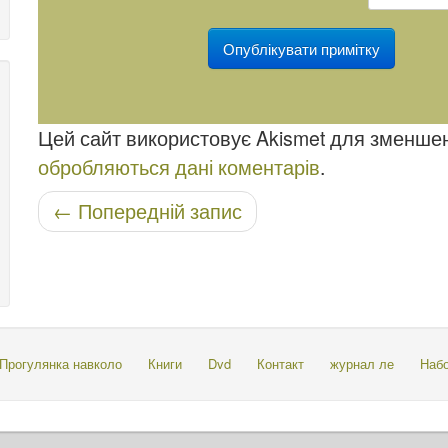
Цей сайт використовує Akismet для зменше
обробляються дані коментарів
.
Навігація по посту
←
Попередній запис
Прогулянка навколо
Книги
Dvd
Контакт
журнал ле
Наб