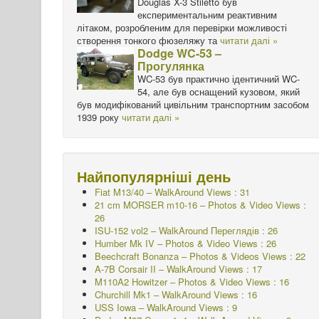
Douglas X-3 Stiletto був
експериментальним реактивним
літаком, розробленим для перевірки можливості
створення тонкого фюзеляжу та
читати далі »
Dodge WC-53 –
Прогулянка
WC-53 був практично ідентичний WC-
54, але був оснащений кузовом, який
був модифікований цивільним транспортним засобом
1939 року
читати далі »
Найпопулярніші день
Fiat M13/40 – WalkAround Views : 31
21 cm MORSER m10-16 – Photos & Video Views :
26
ISU-152 vol2 – WalkAround
Переглядів : 26
Humber Mk IV – Photos & Video Views : 26
Beechcraft Bonanza – Photos & Videos Views : 22
A-7B Corsair II – WalkAround Views : 17
M110A2 Howitzer – Photos & Video Views : 16
Churchill Mk1 – WalkAround Views : 16
USS Iowa – WalkAround Views : 9