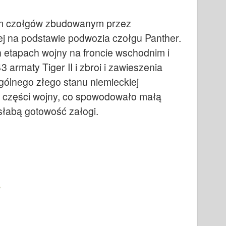
em czołgów zbudowanym przez
ej na podstawie podwozia czołgu Panther.
 etapach wojny na froncie wschodnim i
armaty Tiger II i zbroi i zawieszenia
gólnego złego stanu niemieckiej
ej części wojny, co spowodowało małą
 słabą gotowość załogi.