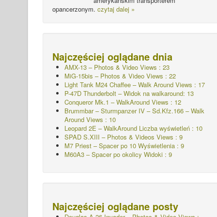
amerykańskim transporterem
opancerzonym.
czytaj dalej »
Najczęściej oglądane dnia
AMX-13 – Photos & Video Views : 23
MiG-15bis – Photos & Video Views : 22
Light Tank M24 Chaffee – Walk Around Views : 17
P-47D Thunderbolt – Widok na walkaround: 13
Conqueror Mk.1 – WalkAround Views : 12
Brummbar – Sturmpanzer IV – Sd.Kfz.166 – Walk
Around Views : 10
Leopard 2E – WalkAround Liczba wyświetleń : 10
SPAD S.XIII – Photos & Videos Views : 9
M7 Priest – Spacer po 10
Wyświetlenia : 9
M60A3 – Spacer po okolicy Widoki : 9
Najczęściej oglądane posty
Douglas A-26 Invader – Photos & Video Views :