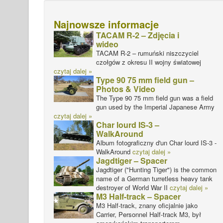
Najnowsze informacje
TACAM R-2 – Zdjęcia i
wideo
TACAM R-2 – rumuński niszczyciel
czołgów z okresu II wojny światowej
czytaj dalej »
Type 90 75 mm field gun –
Photos & Video
The Type 90 75 mm field gun was a field
gun used by the Imperial Japanese Army
czytaj dalej »
Char lourd IS-3 –
WalkAround
Album fotograficzny d'un Char lourd IS-3 -
WalkAround
czytaj dalej »
Jagdtiger – Spacer
Jagdtiger ("Hunting Tiger") is the common
name of a German turretless heavy tank
destroyer of World War II
czytaj dalej »
M3 Half-track – Spacer
M3 Half-track, znany oficjalnie jako
Carrier, Personnel Half-track M3, był