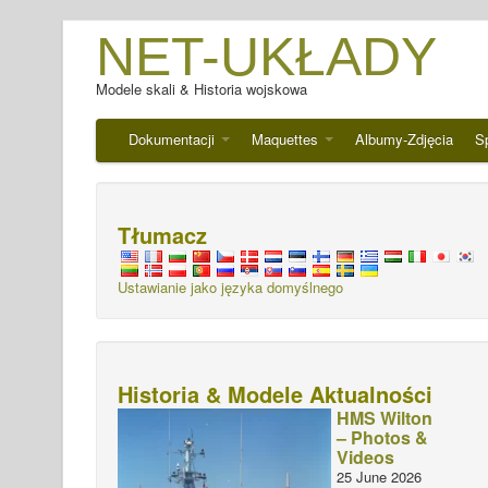
NET-UKŁADY
Modele skali & Historia wojskowa
Dokumentacji
Maquettes
Albumy-Zdjęcia
S
Tłumacz
Ustawianie jako języka domyślnego
Historia & Modele Aktualności
HMS Wilton
– Photos &
Videos
25 June 2026