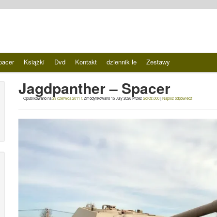
pacer
Książki
Dvd
Kontakt
dziennik le
Zestawy
Jagdpanther – Spacer
Opublikowano na
29 czerwca 2011 r.
Zmodyfikowano
15 July 2026
Przez
SdKfz.000
|
Napisz odpowiedź