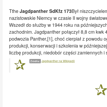
Tthe
Jagdpanther SdKfz 173
Był niszczyciel
nazistowskie Niemcy w czasie II wojny światow
Wszedł do służby w 1944 roku na późniejszych
zachodnim. Jagdpanther połączył 8,8 cm kwk 43 
podwozia Panther,[1], choć cierpiał z powodu o
produkcji, konserwacji i szkolenia w późniejsz
liczbę produkcji, niedobór części zamiennych i
Jagdpanther na Wikipedii
Źródła: