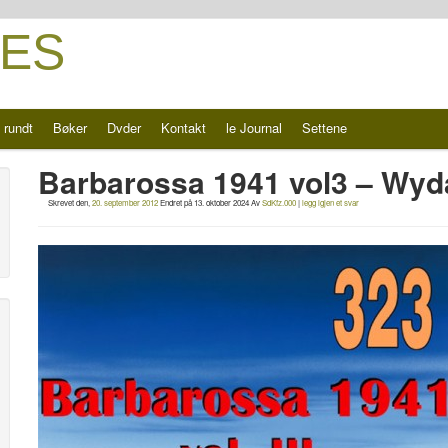
ES
 rundt
Bøker
Dvder
Kontakt
le Journal
Settene
Barbarossa 1941 vol3 – Wyda
Skrevet den,
20. september 2012
Endret på
13. oktober 2024
Av
SdKfz.000
|
legg igjen et svar