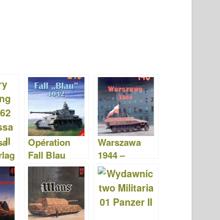
sa
Opération
Warszawa
rlag
Fall Blau
1944 –
1942 –
Wydawnictw
Wydawnictw
o Militaria 148
o Militaria 218