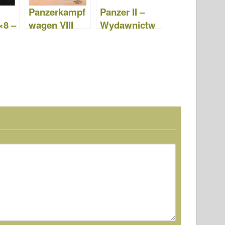
Panzerkampf
Panzer II –
×8 –
wagen VIII
Wydawnictw
ctw
Maus –
o Militaria 001
a 041
Wydawnictw
o Militaria 027