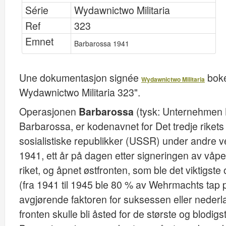
Série
Wydawnictwo Militaria
Ref
323
Emnet
Barbarossa 1941
Une dokumentasjon signée
boke
Wydawnictwo Militaria
Wydawnictwo Militaria 323".
Operasjonen
Barbarossa
(tysk: Unternehmen B
Barbarossa, er kodenavnet for Det tredje rikets
sosialistiske republikker (USSR) under andre ve
1941, ett år på dagen etter signeringen av våp
riket, og åpnet østfronten, som ble det viktigst
(fra 1941 til 1945 ble 80 % av Wehrmachts tap 
avgjørende faktoren for suksessen eller nederlag
fronten skulle bli åsted for de største og blodi