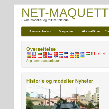
NET-MAQUETT
Skala modeller og militær historie
Dokumentasjon
Maquettes
Album-Bilder
Gå
Oversettelse
Angi som standardspråk
Historie og modeller Nyheter