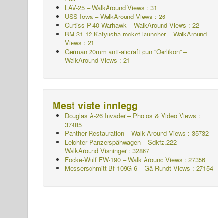
LAV-25 – WalkAround Views : 31
USS Iowa – WalkAround Views : 26
Curtiss P-40 Warhawk – WalkAround Views : 22
BM-31 12 Katyusha rocket launcher – WalkAround
Views : 21
German 20mm anti-aircraft gun “Oerlikon” –
WalkAround Views : 21
Mest viste innlegg
Douglas A-26 Invader – Photos & Video Views :
37485
Panther Restauration – Walk Around Views : 35732
Leichter Panzerspähwagen – Sdkfz.222 –
WalkAround
Visninger : 32867
Focke-Wulf FW-190 – Walk Around Views : 27356
Messerschmitt Bf 109G-6 – Gå Rundt
Views : 27154