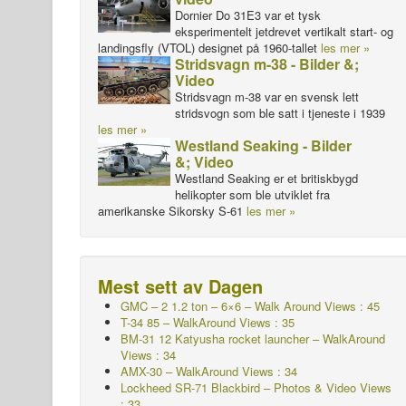
Dornier Do 31E3 var et tysk
eksperimentelt jetdrevet vertikalt start- og
landingsfly (VTOL) designet på 1960-tallet
les mer »
Stridsvagn m-38 - Bilder &;
Video
Stridsvagn m-38 var en svensk lett
stridsvogn som ble satt i tjeneste i 1939
les mer »
Westland Seaking - Bilder
&; Video
Westland Seaking er et britiskbygd
helikopter som ble utviklet fra
amerikanske Sikorsky S-61
les mer »
Mest sett av Dagen
GMC – 2 1.2 ton – 6×6 – Walk Around Views : 45
T-34 85 – WalkAround Views : 35
BM-31 12 Katyusha rocket launcher – WalkAround
Views : 34
AMX-30 – WalkAround Views : 34
Lockheed SR-71 Blackbird – Photos & Video Views
: 33