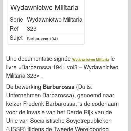
Bronco
Wydawnictwo Militaria
Cyber-Hobby
Serie
Wydawnictwo Militaria
Dnepromodel
Ref
323
Dragon
Sujet
Barbarossa 1941
Eduard
E.T. Model
Une documentatie signée
le
Fijne mallen
Wydawnictwo Militaria
livre «Barbarossa 1941 vol3 – Wydawnictwo
Krachten van Moed
Militaria 323» .
FriulModel
De bewerking
Barbarossa
(Duits:
Hasegawa
Unternehmen Barbarossa), genoemd naar
Heller
keizer Frederik Barbarossa, is de codenaam
HobbyBoss
voor de invasie van het Derde Rijk van de
IBG-modellen
Unie van Socialistische Sovjetrepublieken
Icm
(USSR) tijdens de Tweede Wereldoorlog.