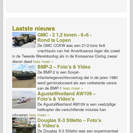
Laatste nieuws
GMC - 2 1,2 tonen - 6×6 -
Rond te Lopen
De GMC CCKW was een 21/2-tons 6x6
vrachtauto van het Amerikaanse leger die zowel
in de Tweede Wereldoorlog als in de Koreaanse Oorlog zwaar
dienst deed
lees meer »
BMP-2 – Foto's & Video
De BMP-2 is een Sovjet-
infanteriegevechtsvoertuig dat in de jaren 1980
werd geïntroduceerd als een verbeterde versie
van de BMP-1
lees meer »
AgustaWestland AW109 –
Foto's & Video's
De AgustaWestland AW109 is een veelzijdige
helikopter die verschillende missies kan
uitvoeren
lees meer »
Douglas X-3 Stiletto – Foto's
& Video's
De Douglas X-3 Stiletto was een experimenteel