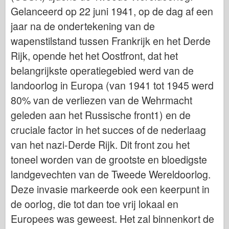
Italeri
Gelanceerd op 22 juni 1941, op de dag af een
Legende
jaar na de ondertekening van de
Meng-model
wapenstilstand tussen Frankrijk en het Derde
Rijk, opende het het Oostfront, dat het
Tamiya
belangrijkste operatiegebied werd van de
Tristar
landoorlog in Europa (van 1941 tot 1945 werd
Trompettist
80% van de verliezen van de Wehrmacht
Zvezda
geleden aan het Russische front1) en de
Albums-foto's
cruciale factor in het succes of de nederlaag
Rond te lopen
van het nazi-Derde Rijk. Dit front zou het
Boeken
toneel worden van de grootste en bloedigste
Dvds
landgevechten van de Tweede Wereldoorlog.
Deze invasie markeerde ook een keerpunt in
Contact
de oorlog, die tot dan toe vrij lokaal en
le Dagboek
Europees was geweest. Het zal binnenkort de
De Kits