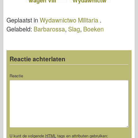
wagen VIII
Wydawnictw
Maus –
o Militaria
Wydawnictw
Geplaatst in
Wydawnictwo Militaria
.
o Militaria 027
Gelabeld:
Barbarossa
,
Slag
,
Boeken
Reactie achterlaten
Reactie
U kunt de volgende
HTML
tags en attributen gebruiken: