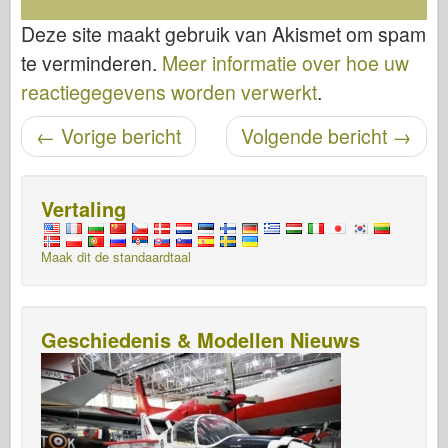
Deze site maakt gebruik van Akismet om spam
te verminderen.
Meer informatie over hoe uw
reactiegegevens worden verwerkt
.
Bericht navigatie
←
Vorige bericht
Volgende bericht
→
Vertaling
Maak dit de standaardtaal
Geschiedenis & Modellen Nieuws