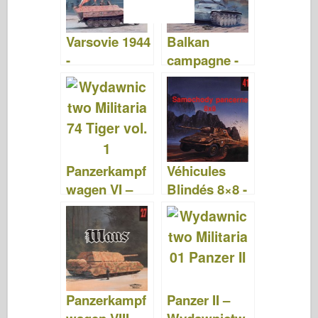
Varsovie 1944
Balkan
-
campagne -
Wydawnictw
Wydawnictw
o Militaria 148
o Militaria 143
Panzerkampf
Véhicules
wagen VI –
Blindés 8×8 -
TIJGER –
Wydawnictw
Sdkfz.181 –
o Militaria 041
Wydawnictw
o Militaria 074
Panzerkampf
Panzer II –