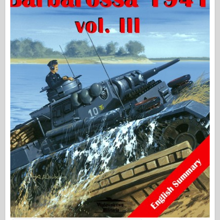
Uitgeverij Osprey
Squadron signaal
Tankkracht
Vrachtwagens en tanks
Waffen-Arsenaal
Wydawnictwo Militaria
Maquettes
Academy
Ace-modellen
AFV Club
Luchtfix
Luchtmacht
AZ-model
Zwarte Hond