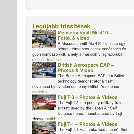
Legújabb frissítések
Messerschmitt Me 410 –
Fotók & videó
A Messerschmitt Me 410 Hornisse egy
német kétmotoros nehéz vadászgép és
gyorsbombázó volt, amely a második világháborúban
szolgált
tovább »
British Aerospace EAP –
Photos & Video
The British Aerospace EAP is a British
technology demonstrator aircraft
developed by aviation company British Aerospace
tovább »
Fuji T-3 – Photos & Videos
The Fuji T-3 is a primary military trainer
aircraft used by the Japan Air Self
Defense Force, manufactured by Fuji
Heavy
tovább »
Fuji T-1 – Photos & Videos
The Fuji T-1 Hatsutaka was Japan's first