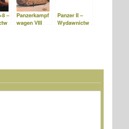
×8 –
Panzerkampf
Panzer II –
ctw
wagen VIII
Wydawnictw
a 041
Maus –
o Militaria 001
Wydawnictw
o Militaria 027