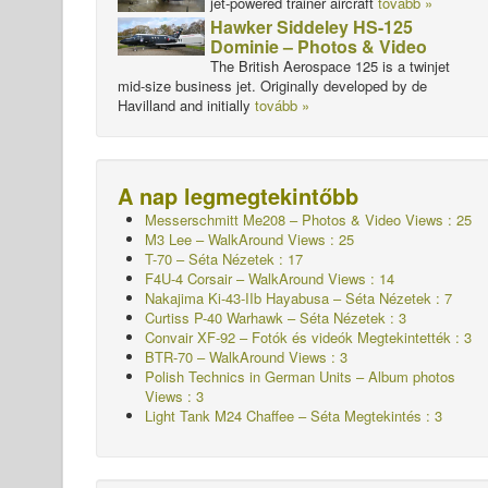
jet-powered trainer aircraft
tovább »
Hawker Siddeley HS-125
Dominie – Photos & Video
The British Aerospace 125 is a twinjet
mid-size business jet. Originally developed by de
Havilland and initially
tovább »
A nap legmegtekintőbb
Messerschmitt Me208 – Photos & Video Views : 25
M3 Lee – WalkAround Views : 25
T-70 – Séta
Nézetek : 17
F4U-4 Corsair – WalkAround Views : 14
Nakajima Ki-43-IIb Hayabusa – Séta
Nézetek : 7
Curtiss P-40 Warhawk – Séta
Nézetek : 3
Convair XF-92 – Fotók és videók Megtekintették : 3
BTR-70 – WalkAround Views : 3
Polish Technics in German Units – Album photos
Views : 3
Light Tank M24 Chaffee – Séta Megtekintés : 3