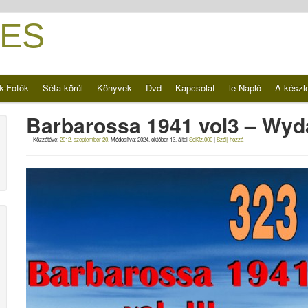
ES
k-Fotók
Séta körül
Könyvek
Dvd
Kapcsolat
le Napló
A készl
Barbarossa 1941 vol3 – Wyda
Közzétéve:
2012. szeptember 20.
Módosítva:
2024. október 13.
által
SdKfz.000
|
Szólj hozzá