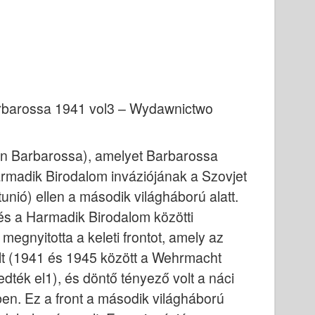
arbarossa 1941 vol3 – Wydawnictwo
n Barbarossa), amelyet Barbarossa
armadik Birodalom inváziójának a Szovjet
nió) ellen a második világháború alatt.
és a Harmadik Birodalom közötti
 megnyitotta a keleti frontot, amely az
ált (1941 és 1945 között a Wehrmacht
ték el1), és döntő tényező volt a náci
n. Ez a front a második világháború