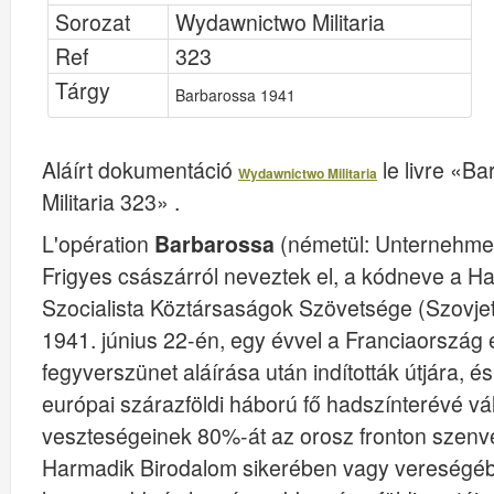
Sorozat
Wydawnictwo Militaria
Ref
323
Tárgy
Barbarossa 1941
Aláírt dokumentáció
le livre «B
Wydawnictwo Militaria
Militaria 323» .
L'opération
Barbarossa
(németül: Unternehme
Frigyes császárról neveztek el, a kódneve a H
Szocialista Köztársaságok Szövetsége (Szovjetu
1941. június 22-én, egy évvel a Franciaország 
fegyverszünet aláírása után indították útjára, és
európai szárazföldi háború fő hadszínterévé v
veszteségeinek 80%-át az orosz fronton szenved
Harmadik Birodalom sikerében vagy vereségébe