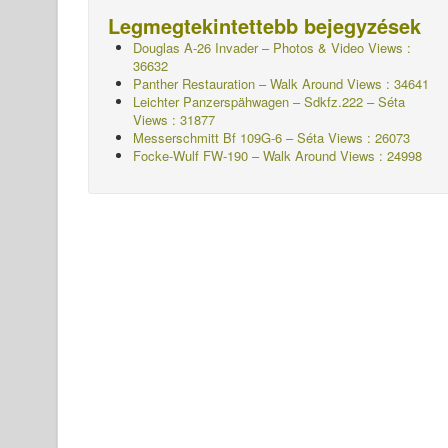
Legmegtekintettebb bejegyzések
Douglas A-26 Invader – Photos & Video Views :
36632
Panther Restauration – Walk Around Views : 34641
Leichter Panzerspähwagen – Sdkfz.222 – Séta
Views : 31877
Messerschmitt Bf 109G-6 – Séta
Views : 26073
Focke-Wulf FW-190 – Walk Around Views : 24998