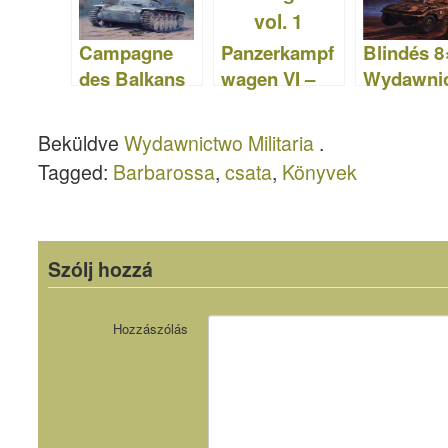
Campagne
Panzerkampf
Blindés 8
des Balkans
wagen VI –
Wydawni
–
TIGRIS –
o Militari
Wydawnictw
Sdkfz.181 –
Beküldve
Wydawnictwo Militaria
.
o Militaria 143
Wydawnictw
Tagged:
Barbarossa
,
csata
,
Könyvek
o Militaria 074
Szólj hozzá
Hozzászólás