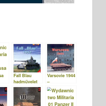
sa
Fall Blau
Varsovie 1944
hadművelet
–
ctw
1942 –
Wydawnictw
Wydawnictw
o Militaria 148
o Militaria 218