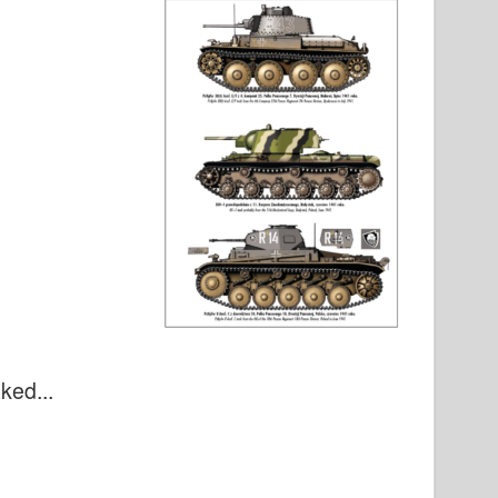
ked...