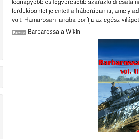
legnagyobb és legvéresebb szárazföldi csatáina
fordulópontot jelentett a háborúban is, amely a
volt. Hamarosan lángba borítja az egész világot
Barbarossa a Wikin
Forrás: