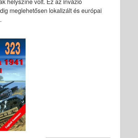
k helyszíne volt. Ez az invázió
ddig meglehetősen lokalizált és európai
.