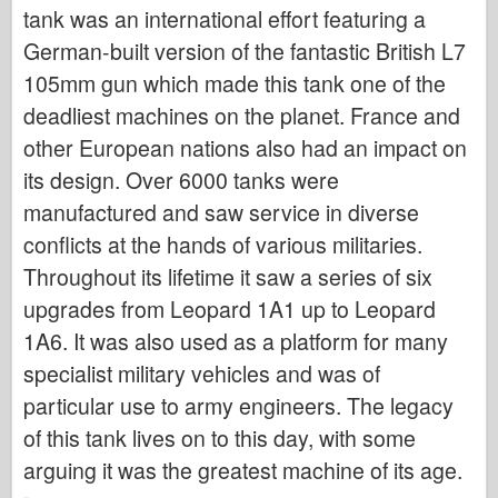
Bronco
tank was an international effort featuring a
German-built version of the fantastic British L7
Cyber-Hobby
105mm gun which made this tank one of the
Dnepromodel
deadliest machines on the planet. France and
Dragon
other European nations also had an impact on
Eduard
its design. Over 6000 tanks were
E.T. Modell
manufactured and saw service in diverse
Fine former
conflicts at the hands of various militaries.
Styrker av Tapperhet
Throughout its lifetime it saw a series of six
FriulModel
upgrades from Leopard 1A1 up to Leopard
Hasegawa
1A6. It was also used as a platform for many
Heller (andre)
specialist military vehicles and was of
particular use to army engineers. The legacy
HobbyBoss
of this tank lives on to this day, with some
IBG-modeller
arguing it was the greatest machine of its age.
Icm