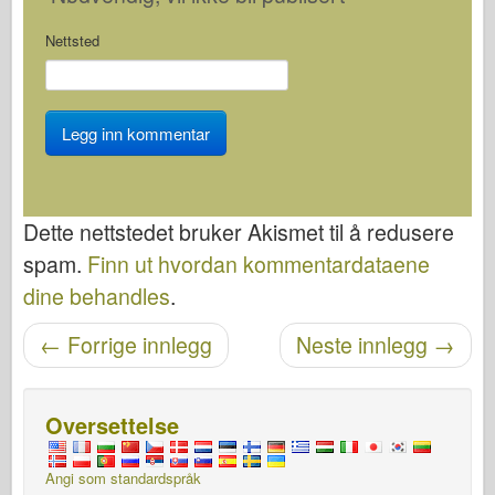
Nettsted
Dette nettstedet bruker Akismet til å redusere
spam.
Finn ut hvordan kommentardataene
dine behandles
.
Etter navigasjon
←
Forrige innlegg
Neste innlegg
→
Oversettelse
Angi som standardspråk