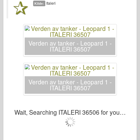
Italeri
Italeri
Kilde:
Legenden
Meng Modell
Tamiya
Verden av tanker - Leopard 1 -
Tristar
ITALERI 36507
Trompetist
Zvezda
Album-Bilder
Verden av tanker - Leopard 1 -
Gå rundt
ITALERI 36507
Bøker
Dvder
Wait, Searching ITALERI 36506 for you…
Kontakt
le Journal
Settene