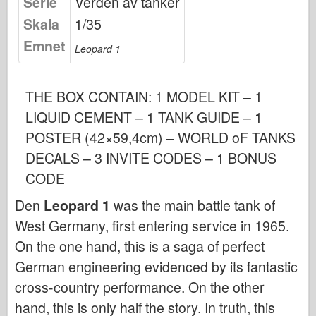
Serie
Verden av tanker
Osprey Publisering
Skala
1/35
Skvadron Signal
Emnet
Leopard 1
TankPower
Lastebiler og tanker
THE BOX CONTAIN: 1 MODEL KIT – 1
Waffen-Arsenal
LIQUID CEMENT – 1 TANK GUIDE – 1
Wydawnictwo Militaria
POSTER (42×59,4cm) – WORLD oF TANKS
Maquettes
DECALS – 3 INVITE CODES – 1 BONUS
Academy
CODE
Ace Modeller
Den
Leopard 1
was the main battle tank of
AFV Klubb
West Germany, first entering service in 1965.
Airfix
On the one hand, this is a saga of perfect
Luftforsvaret
German engineering evidenced by its fantastic
AZ Modell
cross-country performance. On the other
Svart Hund
hand, this is only half the story. In truth, this