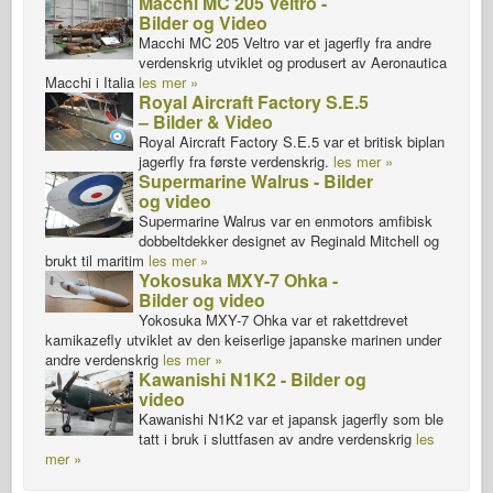
Macchi MC 205 Veltro -
Bilder og Video
Macchi MC 205 Veltro var et jagerfly fra andre
verdenskrig utviklet og produsert av Aeronautica
Macchi i Italia
les mer »
Royal Aircraft Factory S.E.5
– Bilder & Video
Royal Aircraft Factory S.E.5 var et britisk biplan
jagerfly fra første verdenskrig.
les mer »
Supermarine Walrus - Bilder
og video
Supermarine Walrus var en enmotors amfibisk
dobbeltdekker designet av Reginald Mitchell og
brukt til maritim
les mer »
Yokosuka MXY-7 Ohka -
Bilder og video
Yokosuka MXY-7 Ohka var et rakettdrevet
kamikazefly utviklet av den keiserlige japanske marinen under
andre verdenskrig
les mer »
Kawanishi N1K2 - Bilder og
video
Kawanishi N1K2 var et japansk jagerfly som ble
tatt i bruk i sluttfasen av andre verdenskrig
les
mer »