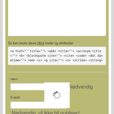
Du kan bruke disse
Html
koder og attributter:
<a href="" title=""> <abbr title=""> <acronym title
=""> <b> <blockquote cite=""> <cite> <code> <del dat
etime=""> <em> <i> <q cite=""> <s> <strike> <strong>
navn
Nødvendig
E-post
Nødvendig
, vil ikke bli publisert