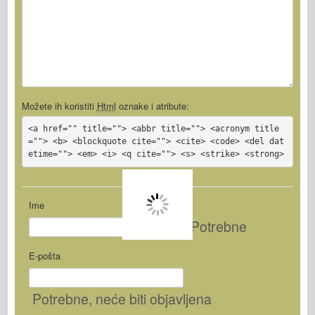
Možete ih koristiti
Html
oznake i atribute:
<a href="" title=""> <abbr title=""> <acronym title
=""> <b> <blockquote cite=""> <cite> <code> <del dat
etime=""> <em> <i> <q cite=""> <s> <strike> <strong>
Ime
Potrebne
E-pošta
Potrebne
, neće biti objavljena