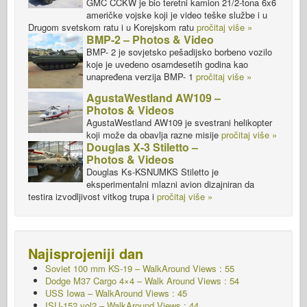
GMC CCKW je bio teretni kamion 21/2-tona 6x6
američke vojske koji je video teške službe i u
Drugom svetskom ratu i u Korejskom ratu
pročitaj više »
BMP-2 – Photos & Video
BMP- 2 je sovjetsko pešadijsko borbeno vozilo
koje je uvedeno osamdesetih godina kao
unapređena verzija BMP- 1
pročitaj više »
AgustaWestland AW109 –
Photos & Videos
AgustaWestland AW109 je svestrani helikopter
koji može da obavlja razne misije
pročitaj više »
Douglas X-3 Stiletto –
Photos & Videos
Douglas Ks-KSNUMKS Stiletto je
eksperimentalni mlazni avion dizajniran da
testira izvodljivost vitkog trupa i
pročitaj više »
Najisprojeniji dan
Soviet 100 mm KS-19 – WalkAround Views : 55
Dodge M37 Cargo 4×4 – Walk Around Views : 54
USS Iowa – WalkAround Views : 45
ISU-152 vol2 – WalkAround
Views : 44