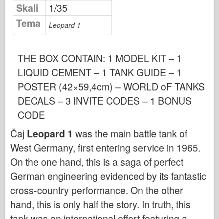
Osprey izdavaštvo
Skali
1/35
Tema
Signal eskadrile
Leopard 1
Snaga tenka
Trucks & Tanks
THE BOX CONTAIN: 1 MODEL KIT – 1
Waffen-Arsenal
LIQUID CEMENT – 1 TANK GUIDE – 1
Wydawnictwo Militaria
POSTER (42×59,4cm) – WORLD oF TANKS
DECALS – 3 INVITE CODES – 1 BONUS
Maquettes
CODE
Akademiji
Modeli keca
Čaj
Leopard 1
was the main battle tank of
West Germany, first entering service in 1965.
AFV Klub
On the one hand, this is a saga of perfect
Vazdušni fiks
German engineering evidenced by its fantastic
Vazduhoplovstvo
cross-country performance. On the other
AZ Model
hand, this is only half the story. In truth, this
Crni pas
tank was an international effort featuring a