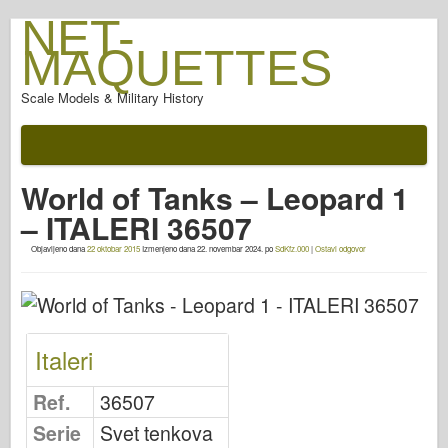
NET-
MAQUETTES
Scale Models & Military History
Dokumentaciju
Posle bitke
World of Tanks – Leopard 1
AFV oružje
– ITALERI 36507
Saveznička osa
Objavljeno dana
22 oktobar 2015
Izmenjeno dana
22. novembar 2024.
po
SdKfz.000
|
Ostavi odgovor
Armor PhotoGallery
Oklop u profilu
Konkord
Italeri
Nuts & Bolts
Novi Vangard
Ref.
36507
Osprey Modelling
Serie
Svet tenkova