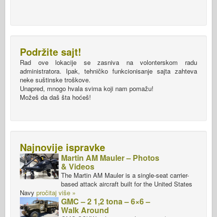
Podržite sajt!
Rad ove lokacije se zasniva na volonterskom radu
administratora. Ipak, tehničko funkcionisanje sajta zahteva
neke suštinske troškove.
Unapred, mnogo hvala svima koji nam pomažu!
Možeš da daš šta hoćeš!
Najnovije ispravke
Martin AM Mauler – Photos
& Videos
The Martin AM Mauler is a single-seat carrier-
based attack aircraft built for the United States
Navy
pročitaj više »
GMC – 2 1,2 tona – 6×6 –
Walk Around