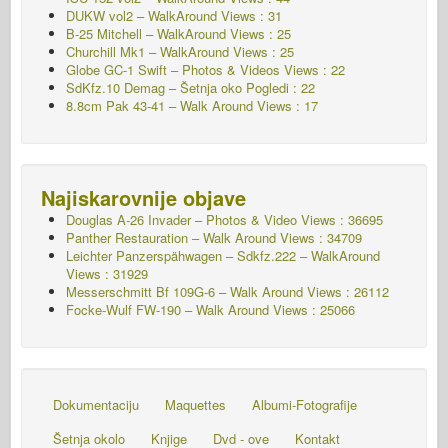
DUKW vol2 – WalkAround
Views : 31
B-25 Mitchell – WalkAround Views : 25
Churchill Mk1 – WalkAround Views : 25
Globe GC-1 Swift – Photos & Videos Views : 22
SdKfz.10 Demag – Šetnja oko Pogledi : 22
8.8cm Pak 43-41 – Walk Around Views : 17
Najiskarovnije objave
Douglas A-26 Invader – Photos & Video Views : 36695
Panther Restauration – Walk Around Views : 34709
Leichter Panzerspähwagen – Sdkfz.222 – WalkAround
Views : 31929
Messerschmitt Bf 109G-6 – Walk Around
Views : 26112
Focke-Wulf FW-190 – Walk Around Views : 25066
Dokumentaciju
Maquettes
Albumi-Fotografije
Šetnja okolo
Knjige
Dvd - ove
Kontakt