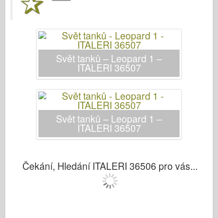
Italeri
Legenda
Meng Model
Tamiya
Svět tanků – Leopard 1 –
ITALERI 36507
Tristar
Trumpetista
Zvezda
Alba-Fotky
Svět tanků – Leopard 1 –
ITALERI 36507
Procházka kolem
Knihy
Dvd
Čekání, Hledání ITALERI 36506 pro vás...
Kontakt
le Deník
Soupravy