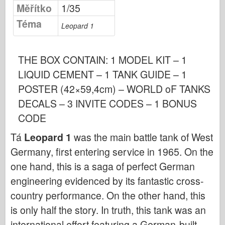
Publikování Osprey
Měřítko
1/35
Téma
Signál letky
Leopard 1
Tankpower
Nákladní automobily a nádrže
THE BOX CONTAIN: 1 MODEL KIT – 1
Waffen-Arsenal
LIQUID CEMENT – 1 TANK GUIDE – 1
Wydawnictwo Militaria
POSTER (42×59,4cm) – WORLD oF TANKS
DECALS – 3 INVITE CODES – 1 BONUS
Maquettes
CODE
Akademie
Modely es
Tá
Leopard 1
was the main battle tank of West
Germany, first entering service in 1965. On the
Klub AFV
one hand, this is a saga of perfect German
Airfix
engineering evidenced by its fantastic cross-
Letectvo
country performance. On the other hand, this
AZ Model
is only half the story. In truth, this tank was an
Černý pes
international effort featuring a German-built