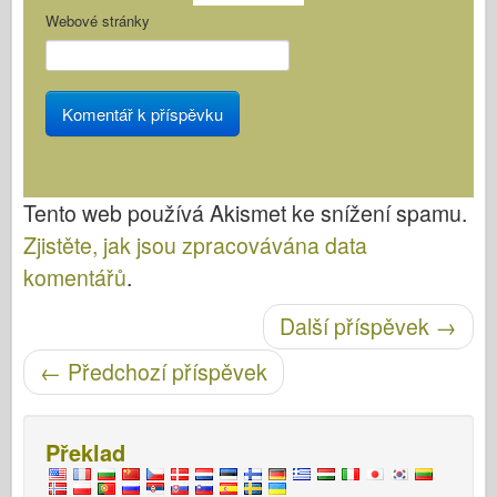
Webové stránky
Tento web používá Akismet ke snížení spamu.
Zjistěte, jak jsou zpracovávána data
komentářů
.
Post navigace
Další příspěvek
→
←
Předchozí příspěvek
Překlad