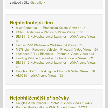
světové války
číst dále »
Nejhlédnutější den
A-34 Comet vol3 – Procházka Kolem
Views : 127
USNS Hiddensee – Photos & Video Views : 100
BM-31 12 Katyusha rocket launcher – WalkAround Views :
80
Curtiss P-40 Warhawk – WalkAround Views : 75
M578 Light Recovery Vehicle – Photos & Video Views : 64
Lockheed SR-71 Blackbird – Photos & Video Views : 64
Landing Vehicle Tracked – Photos & Videos Views : 62
BM-31 12 Katyusha rocket launcher – WalkAround Views :
58
Douglas TF-10B Skyknight – Photos & Video Views : 58
AMX-30 – WalkAround Views : 53
Nejobhlíženější příspěvky
Douglas A-26 Invader – Photos & Video Views : 37477
Panther Restauration – Walk Around Views : 35723