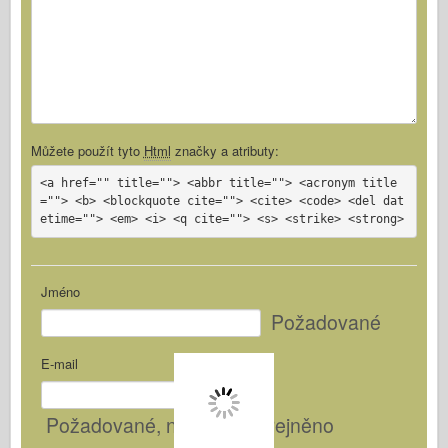
Můžete použít tyto
Html
značky a atributy:
<a href="" title=""> <abbr title=""> <acronym title
=""> <b> <blockquote cite=""> <cite> <code> <del dat
etime=""> <em> <i> <q cite=""> <s> <strike> <strong>
Jméno
Požadované
E-mail
Požadované
, nebude zveřejněno