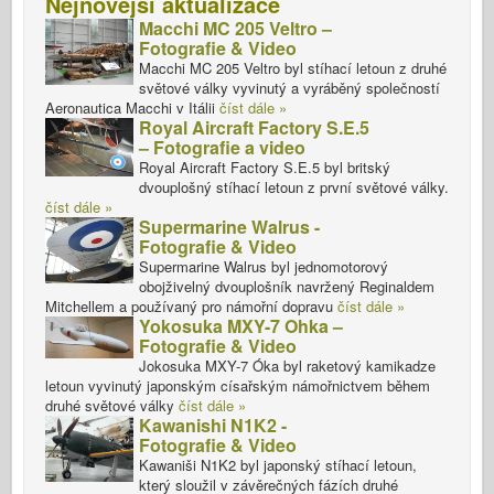
Nejnovější aktualizace
Macchi MC 205 Veltro –
Fotografie & Video
Macchi MC 205 Veltro byl stíhací letoun z druhé
světové války vyvinutý a vyráběný společností
Aeronautica Macchi v Itálii
číst dále »
Royal Aircraft Factory S.E.5
– Fotografie a video
Royal Aircraft Factory S.E.5 byl britský
dvouplošný stíhací letoun z první světové války.
číst dále »
Supermarine Walrus -
Fotografie & Video
Supermarine Walrus byl jednomotorový
obojživelný dvouplošník navržený Reginaldem
Mitchellem a používaný pro námořní dopravu
číst dále »
Yokosuka MXY-7 Ohka –
Fotografie & Video
Jokosuka MXY-7 Óka byl raketový kamikadze
letoun vyvinutý japonským císařským námořnictvem během
druhé světové války
číst dále »
Kawanishi N1K2 -
Fotografie & Video
Kawaniši N1K2 byl japonský stíhací letoun,
který sloužil v závěrečných fázích druhé