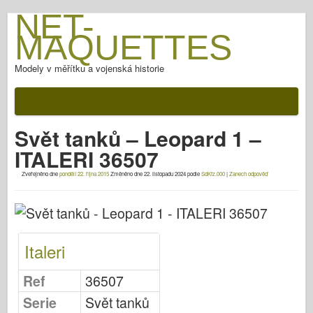
NET-
MAQUETTES
Modely v měřítku a vojenská historie
Dokumentace
Po bitvě
Svět tanků – Leopard 1 –
Zbraně AFV
ITALERI 36507
Spojenecká osa
Zveřejněno dne
pondělí 22. října 2015
Změněno dne
22. listopadu 2024
podle
SdKfz.000
|
Zanech odpověď
Brnění Fotogalerie
Pancíř v profilu
Concord
Italeri
Matice a šrouby
Nový Předvoj
Ref
36507
Modelování Osprey
Serie
Svět tanků