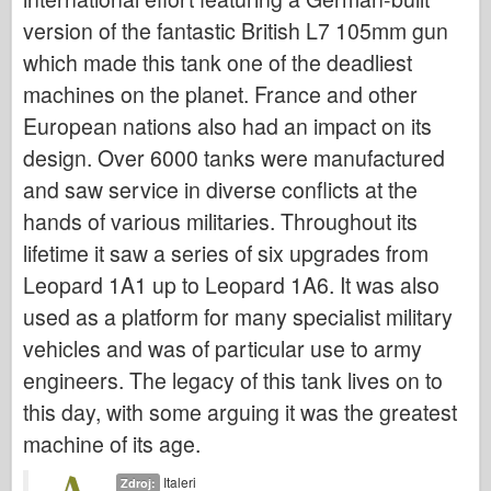
Bronco
version of the fantastic British L7 105mm gun
Kybernetický koníček
which made this tank one of the deadliest
Dnepromodel
machines on the planet. France and other
Dragon
European nations also had an impact on its
Eduard
design. Over 6000 tanks were manufactured
and saw service in diverse conflicts at the
E.T. Model
hands of various militaries. Throughout its
Jemné formy
lifetime it saw a series of six upgrades from
Síly udatí
Leopard 1A1 up to Leopard 1A6. It was also
Friulmodel
used as a platform for many specialist military
Hasegawa
vehicles and was of particular use to army
Heller
engineers. The legacy of this tank lives on to
HobbyBoss
this day, with some arguing it was the greatest
Modely IBG
machine of its age.
Icm
Italeri
Zdroj: