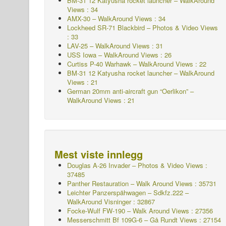
BM-31 12 Katyusha rocket launcher – WalkAround
Views : 34
AMX-30 – WalkAround Views : 34
Lockheed SR-71 Blackbird – Photos & Video Views
: 33
LAV-25 – WalkAround Views : 31
USS Iowa – WalkAround Views : 26
Curtiss P-40 Warhawk – WalkAround Views : 22
BM-31 12 Katyusha rocket launcher – WalkAround
Views : 21
German 20mm anti-aircraft gun “Oerlikon” –
WalkAround Views : 21
Mest viste innlegg
Douglas A-26 Invader – Photos & Video Views :
37485
Panther Restauration – Walk Around Views : 35731
Leichter Panzerspähwagen – Sdkfz.222 –
WalkAround
Visninger : 32867
Focke-Wulf FW-190 – Walk Around Views : 27356
Messerschmitt Bf 109G-6 – Gå Rundt
Views : 27154