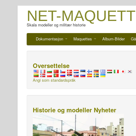
NET-MAQUETT
Skala modeller og militær historie
Dokumentasjon
Maquettes
Album-Bilder
Gå
Oversettelse
Angi som standardspråk
Historie og modeller Nyheter