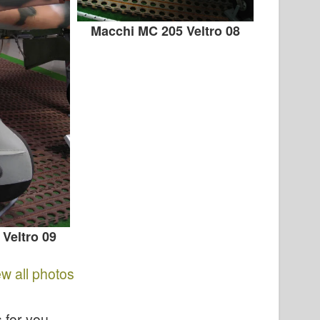
Macchi MC 205 Veltro 08
Veltro 09
ew all photos
s for you…