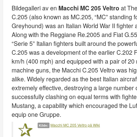
Bildegalleri av en
Macchi MC 205 Veltro
at Th
C.205 (also known as MC.205, “MC” standing for 
Greyhound) was an Italian World War II fighter a
Along with the Reggiane Re.2005 and Fiat G.55
“Serie 5” Italian fighters built around the pow
C.205 was a development of the earlier C.202 
km/h (400 mph) and equipped with a pair of 2
machine guns, the Macchi C.205 Veltro was high
alike. Widely regarded as the best Italian aircraft
extremely effective, destroying a large number 
successfully clashing on equal terms with figh
Mustang, a capability which encouraged the Luft
equip one Gruppe.
Macchi MC 205 Veltro på Wiki
Kilde: