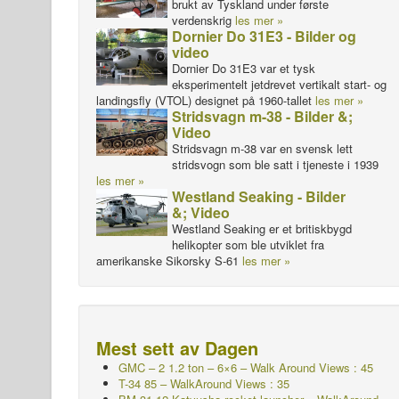
brukt av Tyskland under første
verdenskrig
les mer »
Dornier Do 31E3 - Bilder og
video
Dornier Do 31E3 var et tysk
eksperimentelt jetdrevet vertikalt start- og
landingsfly (VTOL) designet på 1960-tallet
les mer »
Stridsvagn m-38 - Bilder &;
Video
Stridsvagn m-38 var en svensk lett
stridsvogn som ble satt i tjeneste i 1939
les mer »
Westland Seaking - Bilder
&; Video
Westland Seaking er et britiskbygd
helikopter som ble utviklet fra
amerikanske Sikorsky S-61
les mer »
Mest sett av Dagen
GMC – 2 1.2 ton – 6×6 – Walk Around Views : 45
T-34 85 – WalkAround Views : 35