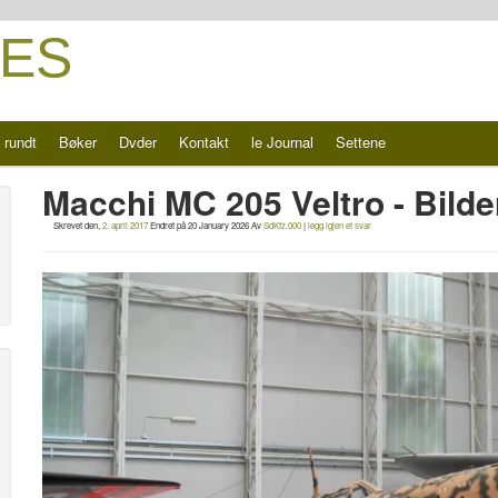
ES
 rundt
Bøker
Dvder
Kontakt
le Journal
Settene
Macchi MC 205 Veltro - Bilde
Skrevet den,
2. april 2017
Endret på
20 January 2026
Av
SdKfz.000
|
legg igjen et svar