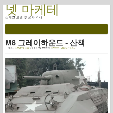
넷 마케테
스케일 모델 및 군사 역사
설명서
전투 후
M8 그레이하운드 - 산책
AFV 무기
에 게시
2011년 9월 22일
수정된
3 July 2026
의해
SdKfz.000
|
답을 남겨주세요
연합군 축
갑옷 포토갤러리
프로필의 갑옷
콩코드
너트 와 볼트
새로운 뱅가드
오스프리 모델링
오스프리 출판