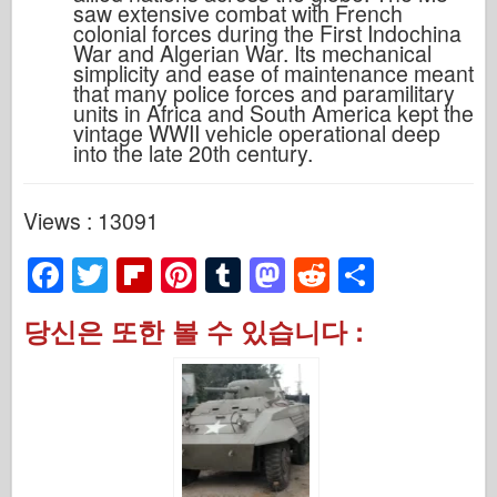
saw extensive combat with French
colonial forces during the First Indochina
War and Algerian War. Its mechanical
simplicity and ease of maintenance meant
that many police forces and paramilitary
units in Africa and South America kept the
vintage WWII vehicle operational deep
into the late 20th century.
Views : 13091
F
T
Fl
Pi
T
M
R
S
a
wi
ip
nt
u
a
e
h
당신은 또한 볼 수 있습니다 :
c
tt
b
er
m
st
d
ar
e
er
o
e
bl
o
di
e
b
ar
st
r
d
t
o
d
o
o
n