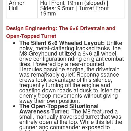
Armor
Hull Front: 19mm (sloped) |
Hull
Sides: 9.5mm | Turret Front:
19mm
Design Engineering: The 6×6 Drivetrain and
Open-Topped Turret
The Silent 6×6 Wheeled Layout:
Unlike
noisy, metal-clattering tracked tanks, the
M8 Greyhound utilized a 6×6 all-wheel-
drive configuration riding on giant combat
tires. Powered by a rear-mounted
Hercules gasoline engine, the drivetrain
was remarkably quiet. Reconnaissance
crews took advantage of this silence,
frequently turning off the engine and
coasting down roads at dusk to listen for
enemy troop movements without giving
away their own position.
The Open-Topped Situational
Awareness Turret:
The M8 featured a
small, manually traversed turret that was
entirely open at the top. While this left the
gunner and commander exposed to