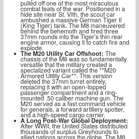
pulled off one of the most miraculous
combat feats of the war. Positioned in a
hide site near St. Vith, the scout car
ambushed a massive German Tiger II
(King Tiger) tank. The M8 maneuvered
behind the behemoth and fired three
37mm rounds into the Tiger’s thin rear
engine armor, causing it to catch fire and
explode.
The M20 Utility Car Offshoot:
The
chassis of the M8 was so fundamentally
versatile that the military created a
specialized variant called the **M20
Armored Utility Car**. This version
deleted the 37mm turret entirely,
replacing it with an open-topped
passenger compartment and a ring-
mounted .50 caliber machine gun. The
M20 served as a fast command vehicle
for generals, a forward artillery spotter,
and a high-speed cargo carrier.
A Long Post-War Global Deployment:
After WWII, the United States distributed
thousands of surplus Greyhounds to
allied nations across the globe. The M8