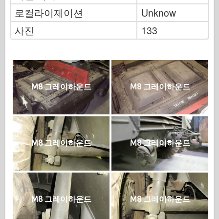
범례
로컬라이제이션
Unknow
멩 모델
사진
133
잠수복
Tristar
트럼펫
즈베즈다
M8 그레이하운드
M8 그레이하운드
앨범 사진
산책
책
M8 그레이하운드
M8 그레이하운드
Dvd
연락처
르 저널
더 키트
M8 그레이하운드
M8 그레이하운드