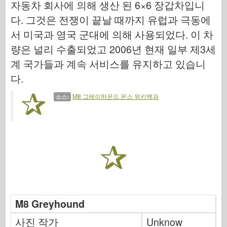
자동차 회사에 의해 생산 된 6×6 장갑차입니
사이버 취미
다. 그것은 전쟁이 끝날 때까지 유럽과 극동에
드네프로모델
서 미국과 영국 군대에 의해 사용되었다. 이 차
드래곤
량은 널리 수출되었고 2006년 현재 일부 제3세
Eduard
계 국가들과 계속 서비스를 유지하고 있습니
E.T. 모델
다.
미세 금형
M8 그레이하운드 온스 위키백과
소스:
용맹의 힘
프리울모델
하세가와
헬러
취미 보스
IBG 모델
Icm
M8 Greyhound
Italeri
사진 작가
Unknow