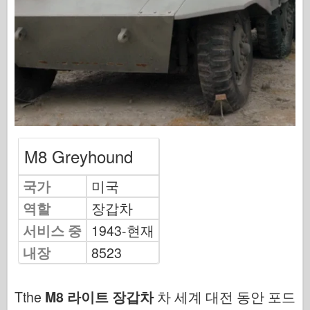
편대 신호
탱크 파워
트럭 및 탱크
와펜 아스날
와이다닉투 군사
마케트
아카데미
M8 Greyhound
에이스 모델
국가
미국
AFV 클럽
역할
장갑차
Airfix
서비스 중
1943-현재
공군
내장
8523
AZ 모델
블랙 독
Tthe
M8 라이트 장갑차
차 세계 대전 동안 포드
야생마