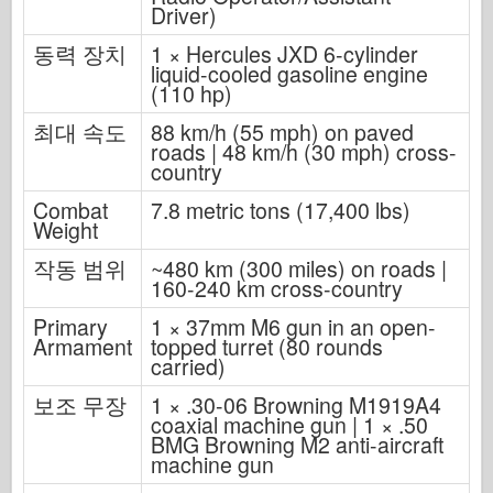
Driver)
동력 장치
1 × Hercules JXD 6-cylinder
liquid-cooled gasoline engine
(110 hp)
최대 속도
88 km/h (55 mph) on paved
roads | 48 km/h (30 mph) cross-
country
Combat
7.8 metric tons (17,400 lbs)
Weight
작동 범위
~480 km (300 miles) on roads |
160-240 km cross-country
Primary
1 × 37mm M6 gun in an open-
Armament
topped turret (80 rounds
carried)
보조 무장
1 × .30-06 Browning M1919A4
coaxial machine gun | 1 × .50
BMG Browning M2 anti-aircraft
machine gun