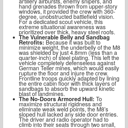
artillery airbursts, enemy snipers, and
hand grenades thrown from upper-story
windows, it provided the crew with 360-
degree, unobstructed battlefield vision.
For a dedicated scout vehicle, this
extreme situational awareness was
prioritized over thick, heavy steel roofs.
The Vulnerable Belly and Sandbag
Retrofits:
Because it was built to
minimize weight, the underbelly of the M8
was shielded by just 4.8mm (less than a
quarter-inch) of steel plating. This left the
vehicle completely defenseless against
German Teller mines, which would easily
rupture the floor and injure the crew.
Frontline troops quickly adapted by lining
the entire cabin floor with thick layers of
sandbags to absorb the upward kinetic
blast of landmines.
The No-Doors Armored Hull:
To
maximize structural rigidness and
eliminate weak weld points, the M8’s
sloped hull lacked any side door entries.
The driver and radio operator had to
climb into their seats through two small,