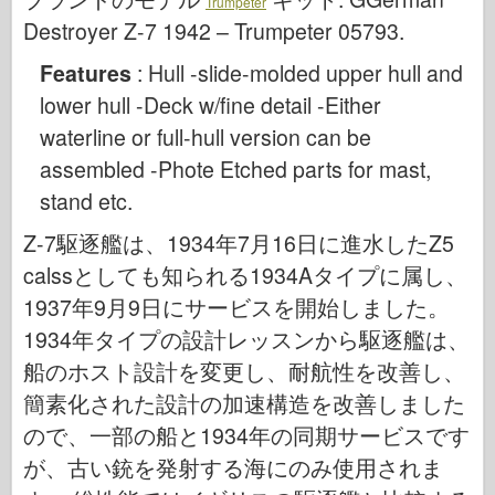
Trumpeter
サイバーホビー
Destroyer Z-7 1942 – Trumpeter 05793
.
ドネプロモデル
Features
: Hull -slide-molded upper hull and
ドラゴン
lower hull -Deck w/fine detail -Either
エデュアルド
waterline or full-hull version can be
E.T. モデル
assembled -Phote Etched parts for mast,
ファインモールド
stand etc.
武勇の勢力
Z-7駆逐艦は、1934年7月16日に進水したZ5
フリルモデル
calssとしても知られる1934Aタイプに属し、
ハセガワ
1937年9月9日にサービスを開始しました。
エレール
1934年タイプの設計レッスンから駆逐艦は、
船のホスト設計を変更し、耐航性を改善し、
ホビーボス
簡素化された設計の加速構造を改善しました
IBGモデル
ので、一部の船と1934年の同期サービスです
Icm
が、古い銃を発射する海にのみ使用されま
イタレリ