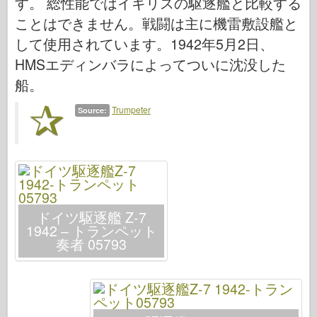
す。 総性能ではイギリスの駆逐艦と比較する
伝説
ことはできません。戦闘は主に機雷敷設艦と
メンモデル
して使用されています。1942年5月2日、
タミヤ
HMSエディンバラによってついに沈没した
トライスター
船。
トランペッター
Trumpeter
Source:
ズベズダ
アルバム-写真
歩き回る
本
ドイツ駆逐艦 Z-7
Dvd
1942 – トランペット
連絡先
奏者 05793
ル・ジャーナル
キット