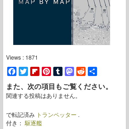
Views : 1871
F
T
Fl
Pi
T
M
R
S
a
wi
ip
nt
u
a
e
h
また、次の項目もご覧ください。
c
tt
b
er
m
st
d
ar
関連する投稿はありません。
e
er
o
e
bl
o
di
e
b
ar
st
r
d
t
で転記済み
トランペッター
.
o
d
o
付き：
駆逐艦
o
n