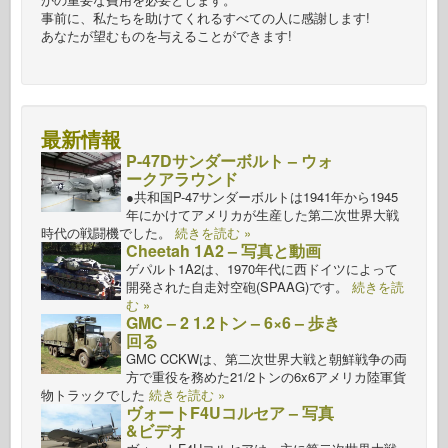
事前に、私たちを助けてくれるすべての人に感謝します!
あなたが望むものを与えることができます!
最新情報
P-47Dサンダーボルト – ウォ
ークアラウンド
●共和国P-47サンダーボルトは1941年から1945
年にかけてアメリカが生産した第二次世界大戦
時代の戦闘機でした。
続きを読む »
Cheetah 1A2 – 写真と動画
ゲパルト1A2は、1970年代に西ドイツによって
開発された自走対空砲(SPAAG)です。
続きを読
む »
GMC – 2 1.2トン – 6×6 – 歩き
回る
GMC CCKWは、第二次世界大戦と朝鮮戦争の両
方で重役を務めた21/2トンの6x6アメリカ陸軍貨
物トラックでした
続きを読む »
ヴォートF4Uコルセア – 写真
&ビデオ