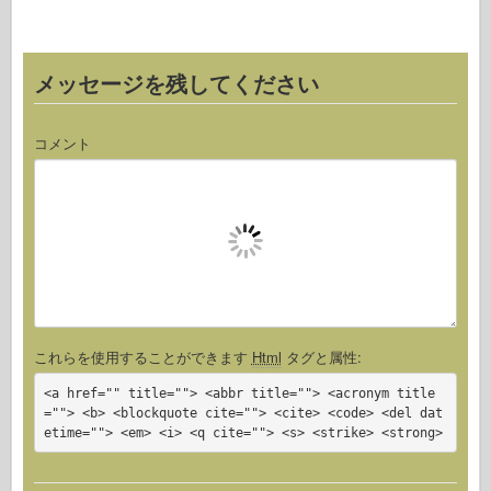
k
メッセージを残してください
コメント
これらを使用することができます
Html
タグと属性:
<a href="" title=""> <abbr title=""> <acronym title
=""> <b> <blockquote cite=""> <cite> <code> <del dat
etime=""> <em> <i> <q cite=""> <s> <strike> <strong>