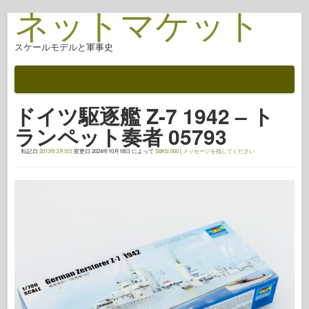
ネットマケット
スケールモデルと軍事史
ドキュメント
戦いの後
ドイツ駆逐艦 Z-7 1942 – ト
AFV武器
ランペット奏者 05793
アライド軸
転記日
2013年3月5日
変更日
2024年10月18日
によって
SdKfz.000
|
メッセージを残してください
アーマーフォトギャラリー
アーマー・イン・プロファイル
コンコード
ナットとボルト
新しいヴァンガード
オスプレイモデリング
オスプレイ出版