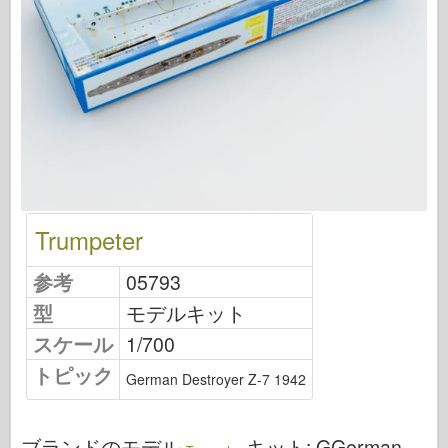
飛行隊信号
タンクパワー
トラックとタンク
武装-アーセナル
ウィドウニクツー・ムシタ
マケット
アカデミー
Trumpeter
エースモデル
AFVクラブ
参考
05793
エアフィックス
型
モデルキット
空軍
スケール
1/700
AZモデル
トピック
German Destroyer Z-7 1942
黒い犬
ブロンコ
ブランドのモデル
キット:
GGerman